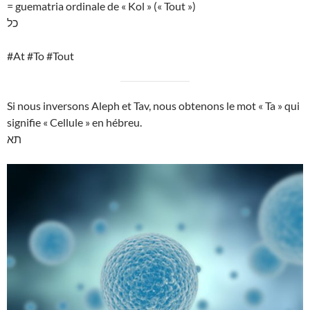
= guematria ordinale de « Kol » (« Tout »)
כל
#At #To #Tout
Si nous inversons Aleph et Tav, nous obtenons le mot « Ta » qui
signifie « Cellule » en hébreu.
תא