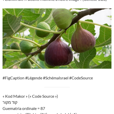
#FigCaption #Légende #SchémaIsrael #CodeSource
« Kod Makor » (« Code Source »)
קוד מקור
Guematria ordinale = 87