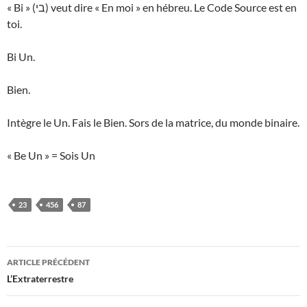
« Bi » (בי) veut dire « En moi » en hébreu. Le Code Source est en
toi.
Bi Un.
Bien.
Intègre le Un. Fais le Bien. Sors de la matrice, du monde binaire.
« Be Un » = Sois Un
23
456
87
Navigation
ARTICLE PRÉCÉDENT
des
L’Extraterrestre
articles