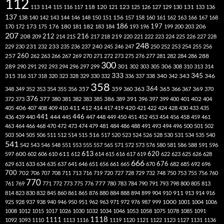
112
118
120
113
114
115
116
117
121
123
125
126
127
129
130
131
133
136
137
138
140
142
143
144
146
148
150
151
156
157
158
160
161
162
163
166
167
168
186
173
182
197
206
170
172
175
176
180
181
183
184
193
196
199
200
203
207
212
216
219
208
209
214
215
217
218
220
221
222
223
224
225
226
227
228
248
240
229
230
231
232
233
235
236
237
245
246
247
250
252
253
254
255
256
260
257
262
263
266
267
269
270
271
272
273
275
276
277
281
282
284
286
288
300
301
306
289
290
291
292
293
294
296
297
299
302
303
305
308
310
313
314
333
345
315
340
346
316
317
318
320
323
328
329
330
332
336
337
338
342
343
358
357
359
363
364
365
369
348
349
352
353
354
355
356
360
366
367
370
376
377
386
391
402
372
373
380
381
382
383
385
389
396
397
399
400
401
404
412
405
406
407
408
409
410
411
414
417
419
420
421
422
424
428
430
433
435
441
444
446
436
439
440
445
447
448
449
450
451
452
453
454
456
458
459
461
463
464
466
468
470
472
473
474
479
481
484
486
488
491
493
494
496
500
501
502
516
503
504
505
506
511
512
514
515
517
520
523
524
526
528
530
531
534
535
540
541
542
543
546
548
551
553
555
557
565
571
572
573
576
580
581
586
588
591
596
613
611
620
597
600
602
606
610
612
614
615
616
617
619
622
623
625
626
628
666
676
629
631
633
634
635
637
641
646
651
656
661
665
670
682
685
692
696
700
702
706
707
708
711
713
716
719
720
727
728
729
732
748
750
753
755
756
760
770
777
761
769
771
772
773
775
776
780
783
784
790
791
793
798
800
805
813
814
823
830
832
845
860
861
865
876
880
884
888
894
899
904
910
911
913
914
916
1000
925
928
937
938
940
946
950
951
962
963
971
972
976
987
999
1001
1004
1006
1008
1012
1015
1017
1026
1030
1032
1034
1046
1053
1058
1075
1078
1085
1091
1118
1111
1092
1093
1110
1113
1116
1119
1120
1121
1122
1123
1127
1131
1136