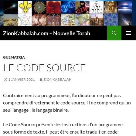
Recherche
ZionKabbalah.com – Nouvelle Torah
ALLER
MENU
AU
PRINCI
CONTENU
GUEMATRIA
LE CODE SOURCE
1 JANVIER 2021
ZIONKABBALAH
Contrairement au programmeur, l’ordinateur ne peut pas
comprendre directement le code source. Il ne comprend qu’un
seul langage : le langage binaire.
Le Code Source présente les instructions d’un programme
sous forme de texte. Il peut être ensuite traduit en code