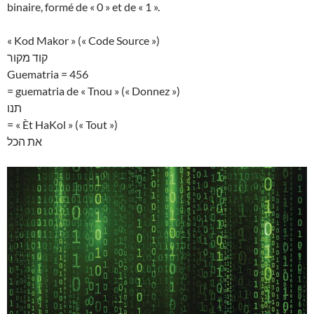
binaire, formé de « 0 » et de « 1 ».
« Kod Makor » (« Code Source »)
קוד מקור
Guematria = 456
= guematria de « Tnou » (« Donnez »)
תנו
= « Èt HaKol » (« Tout »)
את הכל