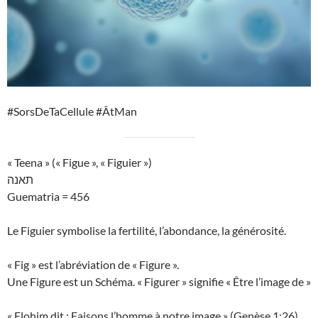
#SorsDeTaCellule #ÂtMan
« Teena » (« Figue », « Figuier »)
תאנה
Guematria = 456
Le Figuier symbolise la fertilité, l’abondance, la générosité.
« Fig » est l’abréviation de « Figure ».
Une Figure est un Schéma. « Figurer » signifie « Être l’image de »
« Elohim dit : Faisons l’homme à notre image » (Genèse 1:26)