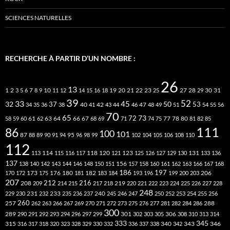
SCIENCES NATURELLES
RECHERCHE À PARTIR D’UN NOMBRE :
26
13
2
7
10
20
21
22
23
27
31
1
3
5
6
8
9
11
12
14
15
16
18
19
25
28
29
30
39
52
33
45
32
37
50
40
42
53
34
35
36
38
41
43
44
46
47
48
49
51
54
55
56
70
65
73
72
63
66
78
80
58
59
60
61
62
64
67
68
69
71
74
75
77
81
82
85
111
86
100
101
87
95
88
89
90
91
94
96
98
99
102
104
105
106
108
110
112
118
120
113
114
115
116
117
121
123
125
126
127
129
130
131
133
136
137
138
140
142
143
144
146
148
150
151
156
157
158
160
161
162
163
166
167
168
186
173
182
197
206
170
172
175
176
180
181
183
184
193
196
199
200
203
207
212
216
219
208
209
214
215
217
218
220
221
222
223
224
225
226
227
228
248
240
229
230
231
232
233
235
236
237
245
246
247
250
252
253
254
255
256
260
257
262
263
266
267
269
270
271
272
273
275
276
277
281
282
284
286
288
300
301
306
289
290
291
292
293
294
296
297
299
302
303
305
308
310
313
314
333
345
315
340
346
316
317
318
320
323
328
329
330
332
336
337
338
342
343