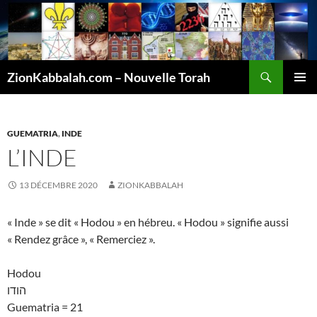
Recherche
ZionKabbalah.com – Nouvelle Torah
ALLER
MENU
AU
PRINCI
CONTENU
GUEMATRIA
,
INDE
L’INDE
13 DÉCEMBRE 2020
ZIONKABBALAH
« Inde » se dit « Hodou » en hébreu. « Hodou » signifie aussi
« Rendez grâce », « Remerciez ».
Hodou
הודו
Guematria = 21