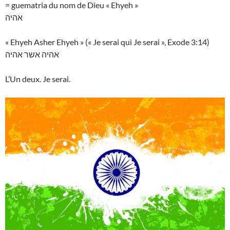
= guematria du nom de Dieu « Ehyeh »
אהיה
« Ehyeh Asher Ehyeh » (« Je serai qui Je serai », Exode 3:14)
אהיה אשר אהיה
L’Un deux. Je serai.