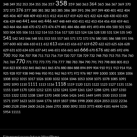
358
357
359
363
364
365
369
348
349
352
353
354
355
356
360
366
367
370
376
377
386
391
402
372
373
380
381
382
383
385
389
396
397
399
400
401
404
412
405
406
407
408
409
410
411
414
417
419
420
421
422
424
428
430
433
435
441
444
446
436
439
440
445
447
448
449
450
451
452
453
454
456
458
459
461
463
464
466
468
470
472
473
474
479
481
484
486
488
491
493
494
496
500
501
502
516
503
504
505
506
511
512
514
515
517
520
523
524
526
528
530
531
534
535
540
541
542
543
546
548
551
553
555
557
565
571
572
573
576
580
581
586
588
591
596
613
611
620
597
600
602
606
610
612
614
615
616
617
619
622
623
625
626
628
666
676
629
631
633
634
635
637
641
646
651
656
661
665
670
682
685
692
696
700
702
706
707
708
711
713
716
719
720
727
728
729
732
748
750
753
755
756
760
770
777
761
769
771
772
773
775
776
780
783
784
790
791
793
798
800
805
813
814
823
830
832
845
860
861
865
876
880
884
888
894
899
904
910
911
913
914
916
1000
925
928
937
938
940
946
950
951
962
963
971
972
976
987
999
1001
1004
1006
1008
1012
1015
1017
1026
1030
1032
1034
1046
1053
1058
1075
1078
1085
1091
1118
1111
1092
1093
1110
1113
1116
1119
1120
1121
1122
1123
1127
1131
1136
1155
1169
1170
1203
1212
1231
1232
1241
1249
1261
1267
1288
1291
1307
1310
1315
1322
1332
1338
1369
1370
1400
1406
1426
1441
1449
1495
1500
1553
1558
1571
1597
1623
1633
1644
1776
1819
1837
1984
1998
2000
2024
2053
2222
2236
2480
2528
2584
2600
2626
2666
2701
3000
3092
3333
3773
4000
4181
4694
5236
5954
11111
Fièrement propulsé par WordPress