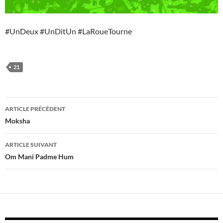
#UnDeux #UnDitUn #LaRoueTourne
21
Navigation
ARTICLE PRÉCÉDENT
des
Moksha
articles
ARTICLE SUIVANT
Om Mani Padme Hum