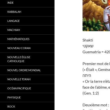
INDE
KABBALAH
LANGAGE
MACHIAH
MATHÉMATIQUES
Shakti
שאקטי
NOUVEAU CORAN
Guematria = 42
NOUVELLE ÉGLISE
CATHOLIQUE
Premier mot de l
(« Était », Genès
NOUVEL ORDRE MONDIAL
היתה
NOUVELLE TORAH
« Or la terre n’é
face de l’abîme, 
OCÉAN PACIFIQUE
(Gen. 1:2)
PHYSIQUE
Deuxième mot : «
ROCK