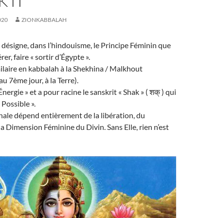
KTI
020
ZIONKABBALAH
 ) désigne, dans l’hindouisme, le Principe Féminin que
er, faire « sortir d’Égypte ».
milaire en kabbalah à la Shekhina / Malkhout
u 7ème jour, à la Terre).
Énergie » et a pour racine le sanskrit « Shak » ( शक् ) qui
 Possible ».
nale dépend entièrement de la libération, du
a Dimension Féminine du Divin. Sans Elle, rien n’est