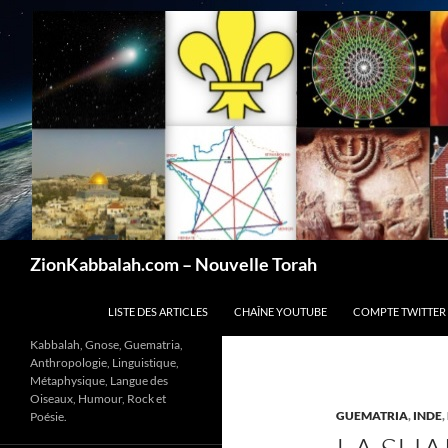
Recherche
ZionKabbalah.com – Nouvelle Torah
ALLER AU CONTENU
LISTE DES ARTICLES
CHAÎNE YOUTUBE
COMPTE TWITTER
Kabbalah, Gnose, Guematria,
Anthropologie, Linguistique,
Métaphysique, Langue des
Oiseaux, Humour, Rock et
GUEMATRIA
,
INDE
,
Poésie.