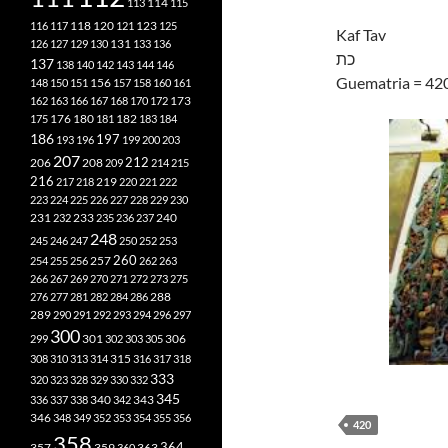
113
114
115
118
120
116
117
121
123
125
Kaf Tav
126
127
129
130
131
133
136
כת
137
138
140
142
143
144
146
Guematria = 42
148
150
151
156
157
158
160
161
173
162
163
166
167
168
170
172
182
175
176
180
181
183
184
186
197
193
196
199
200
203
207
212
206
208
209
214
215
216
219
217
218
220
221
222
223
224
225
226
227
228
229
230
240
231
232
233
235
236
237
248
245
246
247
250
252
253
260
257
254
255
256
262
263
266
267
269
270
271
272
273
275
276
277
281
282
284
286
288
289
290
291
292
293
294
296
297
300
301
306
299
302
303
305
315
308
310
313
314
316
317
318
333
320
323
328
329
330
332
345
340
336
337
338
342
343
346
348
349
352
353
354
355
356
420
358
357
359
363
364
360