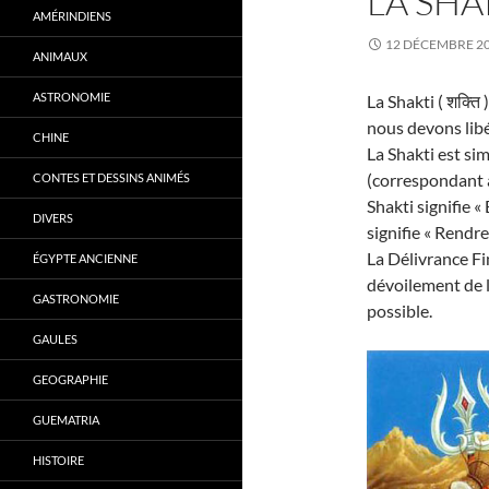
LA SHA
AMÉRINDIENS
12 DÉCEMBRE 2
ANIMAUX
ASTRONOMIE
La Shakti ( शक्ति
nous devons libér
CHINE
La Shakti est si
(correspondant a
CONTES ET DESSINS ANIMÉS
Shakti signifie « 
DIVERS
signifie « Rendre
La Délivrance Fi
ÉGYPTE ANCIENNE
dévoilement de l
GASTRONOMIE
possible.
GAULES
GEOGRAPHIE
GUEMATRIA
HISTOIRE