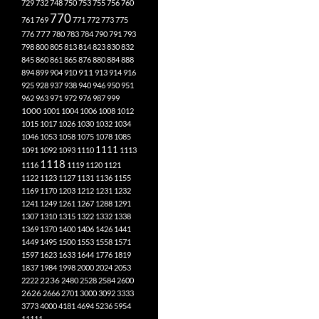
729
732
748
750
753
755
756
760
770
761
769
771
772
773
775
777
776
780
783
784
790
791
793
798
800
805
813
814
823
830
832
845
860
861
865
876
880
884
888
894
899
904
910
911
913
914
916
925
928
937
938
940
946
950
951
962
963
971
972
976
987
999
1000
1001
1004
1006
1008
1012
1015
1017
1026
1030
1032
1034
1046
1053
1058
1075
1078
1085
1111
1091
1092
1093
1110
1113
1118
1116
1119
1120
1121
1122
1123
1127
1131
1136
1155
1169
1170
1203
1212
1231
1232
1241
1249
1261
1267
1288
1291
1307
1310
1315
1322
1332
1338
1369
1370
1400
1406
1426
1441
1449
1495
1500
1553
1558
1571
1597
1623
1633
1644
1776
1819
1837
1984
1998
2000
2024
2053
2222
2236
2480
2528
2584
2600
2626
2666
2701
3000
3092
3333
3773
4000
4181
4694
5236
5954
11111