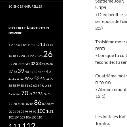
Septième Jour)
SCIENCES NATURELLES
ויקדש
« Dieu bénit le s
se reposa de l’œu
2:3)
RECHERCHE À PARTIR D’UN
NOMBRE :
Troisième mot : «
13
2
7
10
1
3
5
6
8
9
11
12
14
15
תהיה
26
« Lorsque tu cult
20
21
22
23
16
18
19
25
fécondité; tu ser
33
32
27
31
28
29
30
34
35
36
39
45
37
40
42
38
41
43
44
Quatrième mot : 
52
50
53
46
47
48
49
51
54
55
ממצרים
65
63
66
56
58
59
60
61
62
64
« Abram remonta 
70
73
72
67
68
69
71
74
75
13:1)
86
78
80
87
77
81
82
85
88
89
100
101
95
90
91
94
96
98
99
Les initiales Kaf
102
104
105
106
108
110
Torah ».
112
111