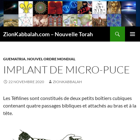
Recherche
ZionKabbalah.com – Nouvelle Torah
ALLER
MENU
AU
PRINCI
CONTENU
GUEMATRIA
,
NOUVEL ORDRE MONDIAL
IMPLANT DE MICRO-PUCE
22 NOVEMBRE 2020
ZIONKABBALAH
Les Téfilines sont constitués de deux petits boîtiers cubiques
contenant quatre passages bibliques et attachés au bras et à la
tête.