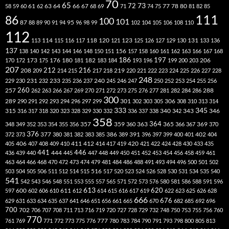
70
65
73
72
63
66
78
80
58
59
60
61
62
64
67
68
69
71
74
75
77
81
82
85
111
86
100
101
87
95
88
89
90
91
94
96
98
99
102
104
105
106
108
110
112
118
120
113
114
115
116
117
121
123
125
126
127
129
130
131
133
136
137
138
140
142
143
144
146
148
150
151
156
157
158
160
161
162
163
166
167
168
186
173
182
197
206
170
172
175
176
180
181
183
184
193
196
199
200
203
207
212
216
219
208
209
214
215
217
218
220
221
222
223
224
225
226
227
228
248
240
229
230
231
232
233
235
236
237
245
246
247
250
252
253
254
255
256
260
257
262
263
266
267
269
270
271
272
273
275
276
277
281
282
284
286
288
300
301
306
289
290
291
292
293
294
296
297
299
302
303
305
308
310
313
314
333
345
315
340
346
316
317
318
320
323
328
329
330
332
336
337
338
342
343
358
357
359
363
364
365
369
348
349
352
353
354
355
356
360
366
367
370
376
377
386
391
402
372
373
380
381
382
383
385
389
396
397
399
400
401
404
412
405
406
407
408
409
410
411
414
417
419
420
421
422
424
428
430
433
435
441
444
446
436
439
440
445
447
448
449
450
451
452
453
454
456
458
459
461
463
464
466
468
470
472
473
474
479
481
484
486
488
491
493
494
496
500
501
502
516
503
504
505
506
511
512
514
515
517
520
523
524
526
528
530
531
534
535
540
541
542
543
546
548
551
553
555
557
565
571
572
573
576
580
581
586
588
591
596
613
611
620
597
600
602
606
610
612
614
615
616
617
619
622
623
625
626
628
666
676
629
631
633
634
635
637
641
646
651
656
661
665
670
682
685
692
696
700
702
706
707
708
711
713
716
719
720
727
728
729
732
748
750
753
755
756
760
770
777
761
769
771
772
773
775
776
780
783
784
790
791
793
798
800
805
813