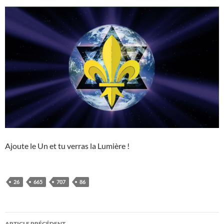
Ajoute le Un et tu verras la Lumière !
26
665
707
86
Navigation
ARTICLE PRÉCÉDENT