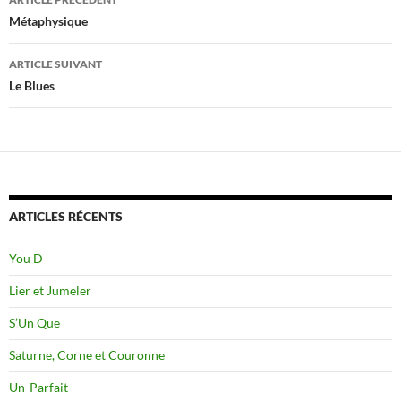
des
Métaphysique
articles
ARTICLE SUIVANT
Le Blues
ARTICLES RÉCENTS
You D
Lier et Jumeler
S’Un Que
Saturne, Corne et Couronne
Un-Parfait