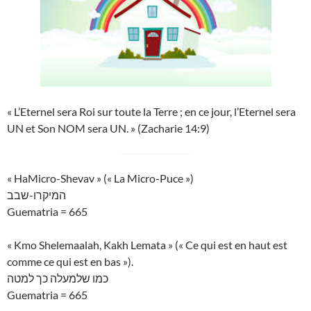
« L’Eternel sera Roi sur toute la Terre ; en ce jour, l’Eternel sera
UN et Son NOM sera UN. » (Zacharie 14:9)
« HaMicro-Shevav » (« La Micro-Puce »)
המיקרו-שבב
Guematria = 665
« Kmo Shelemaalah, Kakh Lemata » (« Ce qui est en haut est
comme ce qui est en bas »).
כמו שלמעלה כך למטה
Guematria = 665