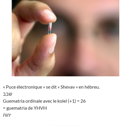
« Puce électronique » se dit « Shevav » en hébreu.
שבב
Guematria ordinale avec le kolel (+1) = 26
= guematria de YHVH
יהוה