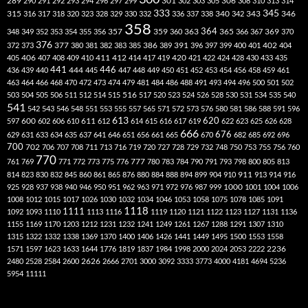
301
306
289
290
291
292
293
294
296
297
299
302
303
305
308
310
313
314
333
345
315
340
346
316
317
318
320
323
328
329
330
332
336
337
338
342
343
358
357
359
363
364
365
369
348
349
352
353
354
355
356
360
366
367
370
376
377
386
391
402
372
373
380
381
382
383
385
389
396
397
399
400
401
404
412
405
406
407
408
409
410
411
414
417
419
420
421
422
424
428
430
433
435
441
444
446
436
439
440
445
447
448
449
450
451
452
453
454
456
458
459
461
463
464
466
468
470
472
473
474
479
481
484
486
488
491
493
494
496
500
501
502
516
503
504
505
506
511
512
514
515
517
520
523
524
526
528
530
531
534
535
540
541
542
543
546
548
551
553
555
557
565
571
572
573
576
580
581
586
588
591
596
613
611
620
597
600
602
606
610
612
614
615
616
617
619
622
623
625
626
628
666
676
629
631
633
634
635
637
641
646
651
656
661
665
670
682
685
692
696
700
702
706
707
708
711
713
716
719
720
727
728
729
732
748
750
753
755
756
760
770
777
761
769
771
772
773
775
776
780
783
784
790
791
793
798
800
805
813
814
823
830
832
845
860
861
865
876
880
884
888
894
899
904
910
911
913
914
916
1000
925
928
937
938
940
946
950
951
962
963
971
972
976
987
999
1001
1004
1006
1008
1012
1015
1017
1026
1030
1032
1034
1046
1053
1058
1075
1078
1085
1091
1118
1111
1092
1093
1110
1113
1116
1119
1120
1121
1122
1123
1127
1131
1136
1155
1169
1170
1203
1212
1231
1232
1241
1249
1261
1267
1288
1291
1307
1310
1315
1322
1332
1338
1369
1370
1400
1406
1426
1441
1449
1495
1500
1553
1558
1571
1597
1623
1633
1644
1776
1819
1837
1984
1998
2000
2024
2053
2222
2236
2480
2528
2584
2600
2626
2666
2701
3000
3092
3333
3773
4000
4181
4694
5236
5954
11111