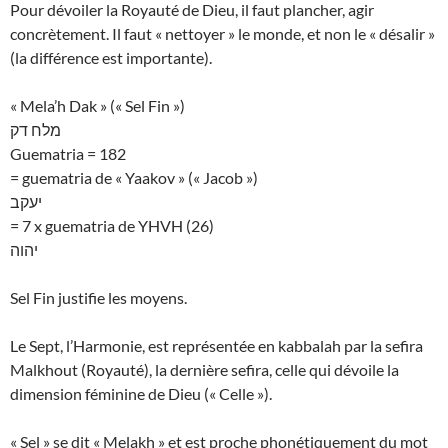
Pour dévoiler la Royauté de Dieu, il faut plancher, agir
concrètement. Il faut « nettoyer » le monde, et non le « désalir »
(la différence est importante).
« Mela’h Dak » (« Sel Fin »)
מלח דק
Guematria = 182
= guematria de « Yaakov » (« Jacob »)
יעקב
= 7 x guematria de YHVH (26)
יהוה
Sel Fin justifie les moyens.
Le Sept, l’Harmonie, est représentée en kabbalah par la sefira
Malkhout (Royauté), la dernière sefira, celle qui dévoile la
dimension féminine de Dieu (« Celle »).
« Sel » se dit « Melakh » et est proche phonétiquement du mot