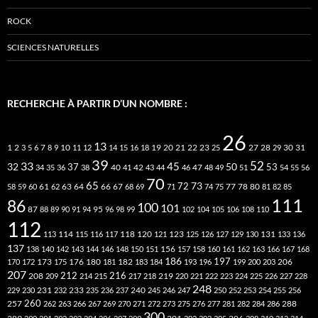
ROCK
SCIENCES NATURELLES
RECHERCHE À PARTIR D’UN NOMBRE :
26
13
2
7
10
20
21
22
23
27
31
1
3
5
6
8
9
11
12
14
15
16
18
19
25
28
29
30
39
52
33
45
32
37
50
40
42
53
34
35
36
38
41
43
44
46
47
48
49
51
54
55
56
70
65
73
72
63
66
78
80
58
59
60
61
62
64
67
68
69
71
74
75
77
81
82
85
111
86
100
101
87
95
88
89
90
91
94
96
98
99
102
104
105
106
108
110
112
118
120
113
114
115
116
117
121
123
125
126
127
129
130
131
133
136
137
138
140
142
143
144
146
148
150
151
156
157
158
160
161
162
163
166
167
168
186
173
182
197
206
170
172
175
176
180
181
183
184
193
196
199
200
203
207
212
216
219
208
209
214
215
217
218
220
221
222
223
224
225
226
227
228
248
240
229
230
231
232
233
235
236
237
245
246
247
250
252
253
254
255
256
260
257
262
263
266
267
269
270
271
272
273
275
276
277
281
282
284
286
288
300