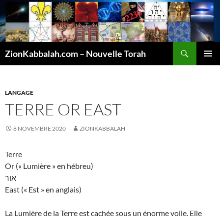
Recherche
ZionKabbalah.com – Nouvelle Torah
ALLER
MENU
AU
PRINCI
CONTENU
LANGAGE
TERRE OR EAST
8 NOVEMBRE 2020
ZIONKABBALAH
Terre
Or (« Lumière » en hébreu)
אור
East (« Est » en anglais)
La Lumière de la Terre est cachée sous un énorme voile. Elle