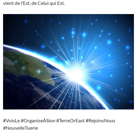
vient de l’Est, de Celui qui Est.
#VoisLe #OrganiseÀSion #TerreOrEast #RejoinsNous
#NouvelleTuerie