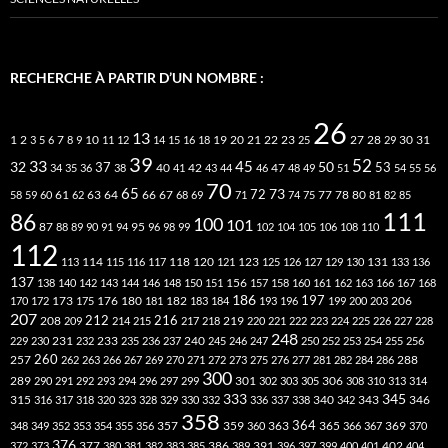
RECHERCHE À PARTIR D’UN NOMBRE :
26
13
2
7
10
20
21
22
23
27
31
1
3
5
6
8
9
11
12
14
15
16
18
19
25
28
29
30
39
52
33
45
32
37
50
40
42
53
34
35
36
38
41
43
44
46
47
48
49
51
54
55
56
70
65
73
72
63
66
78
80
58
59
60
61
62
64
67
68
69
71
74
75
77
81
82
85
111
86
100
101
87
95
88
89
90
91
94
96
98
99
102
104
105
106
108
110
112
118
120
113
114
115
116
117
121
123
125
126
127
129
130
131
133
136
137
138
140
142
143
144
146
148
150
151
156
157
158
160
161
162
163
166
167
168
186
173
182
197
206
170
172
175
176
180
181
183
184
193
196
199
200
203
207
212
216
219
208
209
214
215
217
218
220
221
222
223
224
225
226
227
228
248
240
229
230
231
232
233
235
236
237
245
246
247
250
252
253
254
255
256
260
257
262
263
266
267
269
270
271
272
273
275
276
277
281
282
284
286
288
300
301
306
289
290
291
292
293
294
296
297
299
302
303
305
308
310
313
314
333
345
315
340
346
316
317
318
320
323
328
329
330
332
336
337
338
342
343
358
357
359
363
364
365
369
348
349
352
353
354
355
356
360
366
367
370
376
377
386
391
402
372
373
380
381
382
383
385
389
396
397
399
400
401
404