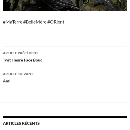
#MaTerre #BelleMère #ORient
Navigation
ARTICLE PRÉCÉDENT
des
Twit Heure Face Bouc
articles
ARTICLE SUIVANT
Ami
ARTICLES RÉCENTS