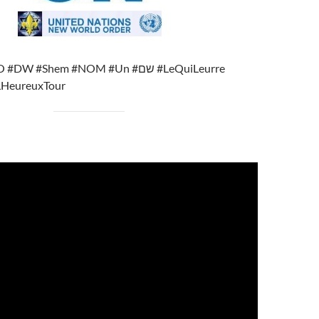
 #Shem #NOM #Un #שם #LeQuiLeurre
LHeureuxTour