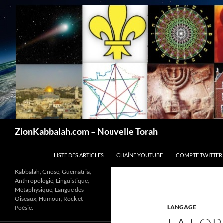
Recherche
ZionKabbalah.com – Nouvelle Torah
ALLER AU CONTENU
LISTE DES ARTICLES
CHAÎNE YOUTUBE
COMPTE TWITTER
Kabbalah, Gnose, Guematria,
Anthropologie, Linguistique,
Métaphysique, Langue des
Oiseaux, Humour, Rock et
LANGAGE
Poésie.