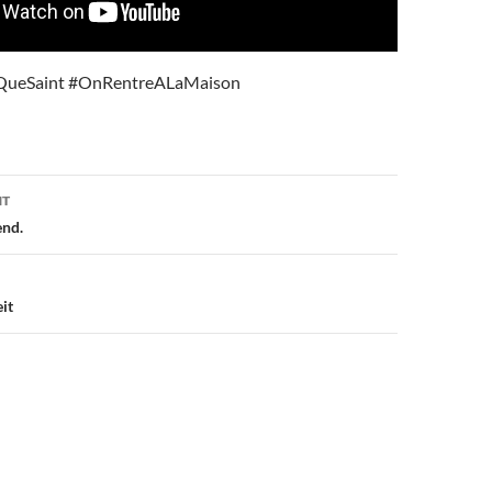
QueSaint #OnRentreALaMaison
on
NT
end.
it