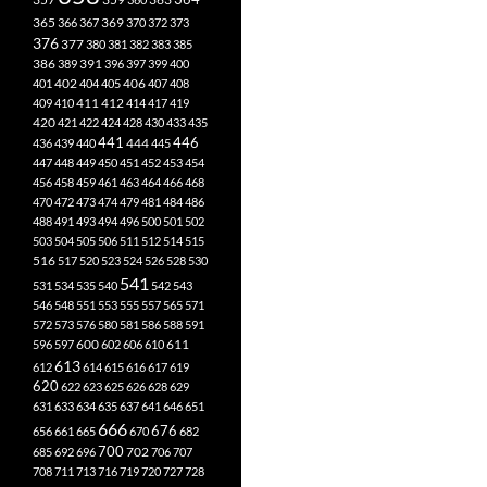
365
369
366
367
370
372
373
376
377
380
381
382
383
385
386
391
389
396
397
399
400
402
401
404
405
406
407
408
412
409
410
411
414
417
419
420
421
422
424
428
430
433
435
441
444
446
436
439
440
445
447
448
449
450
451
452
453
454
456
458
459
461
463
464
466
468
470
472
473
474
479
481
484
486
488
491
493
494
496
500
501
502
503
504
505
506
511
512
514
515
516
517
520
523
524
526
528
530
541
531
534
535
540
542
543
546
548
551
553
555
557
565
571
572
573
576
580
581
586
588
591
611
596
597
600
602
606
610
613
612
614
615
616
617
619
620
622
623
625
626
628
629
631
633
634
635
637
641
646
651
666
676
656
661
665
670
682
700
702
685
692
696
706
707
708
711
713
716
719
720
727
728