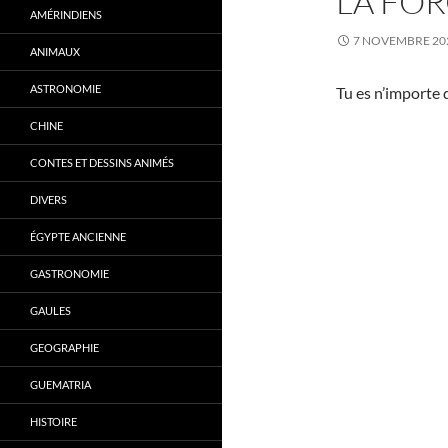
LA FOR
AMÉRINDIENS
7 NOVEMBRE 20
ANIMAUX
ASTRONOMIE
Tu es n’importe 
CHINE
CONTES ET DESSINS ANIMÉS
DIVERS
ÉGYPTE ANCIENNE
GASTRONOMIE
GAULES
GEOGRAPHIE
GUEMATRIA
HISTOIRE