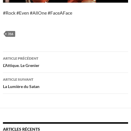
#Rock #Even #AllOne #FaceAFace
316
Navigation
ARTICLE PRÉCÉDENT
des
L’Attique. Le Grenier
articles
ARTICLE SUIVANT
La Lumière du Satan
ARTICLES RÉCENTS