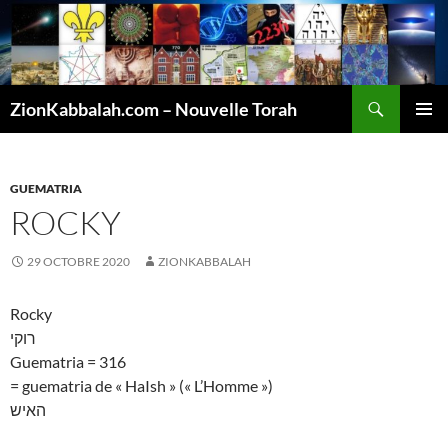
Recherche
ZionKabbalah.com – Nouvelle Torah
ALLER
MENU
AU
PRINCI
CONTENU
GUEMATRIA
ROCKY
29 OCTOBRE 2020
ZIONKABBALAH
Rocky
רוקי
Guematria = 316
= guematria de « HaIsh » (« L’Homme »)
האיש