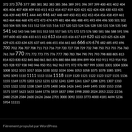
376
377
386
391
402
372
373
380
381
382
383
385
389
396
397
399
400
401
404
412
405
406
407
408
409
410
411
414
417
419
420
421
422
424
428
430
433
435
441
444
446
436
439
440
445
447
448
449
450
451
452
453
454
456
458
459
461
463
464
466
468
470
472
473
474
479
481
484
486
488
491
493
494
496
500
501
502
516
503
504
505
506
511
512
514
515
517
520
523
524
526
528
530
531
534
535
540
541
542
543
546
548
551
553
555
557
565
571
572
573
576
580
581
586
588
591
596
613
611
620
597
600
602
606
610
612
614
615
616
617
619
622
623
625
626
628
666
676
629
631
633
634
635
637
641
646
651
656
661
665
670
682
685
692
696
700
702
706
707
708
711
713
716
719
720
727
728
729
732
748
750
753
755
756
760
770
777
761
769
771
772
773
775
776
780
783
784
790
791
793
798
800
805
813
814
823
830
832
845
860
861
865
876
880
884
888
894
899
904
910
911
913
914
916
1000
925
928
937
938
940
946
950
951
962
963
971
972
976
987
999
1001
1004
1006
1008
1012
1015
1017
1026
1030
1032
1034
1046
1053
1058
1075
1078
1085
1091
1118
1111
1092
1093
1110
1113
1116
1119
1120
1121
1122
1123
1127
1131
1136
1155
1169
1170
1203
1212
1231
1232
1241
1249
1261
1267
1288
1291
1307
1310
1315
1322
1332
1338
1369
1370
1400
1406
1426
1441
1449
1495
1500
1553
1558
1571
1597
1623
1633
1644
1776
1819
1837
1984
1998
2000
2024
2053
2222
2236
2480
2528
2584
2600
2626
2666
2701
3000
3092
3333
3773
4000
4181
4694
5236
5954
11111
Fièrement propulsé par WordPress