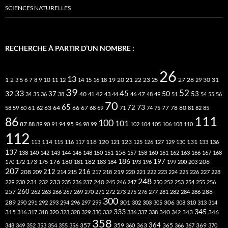
SCIENCES NATURELLES
RECHERCHE À PARTIR D’UN NOMBRE :
26
13
2
7
10
20
21
22
23
27
31
1
3
5
6
8
9
11
12
14
15
16
18
19
25
28
29
30
39
52
33
45
32
37
50
40
42
53
34
35
36
38
41
43
44
46
47
48
49
51
54
55
56
70
65
73
72
63
66
78
80
58
59
60
61
62
64
67
68
69
71
74
75
77
81
82
85
111
86
100
101
87
95
88
89
90
91
94
96
98
99
102
104
105
106
108
110
112
118
120
113
114
115
116
117
121
123
125
126
127
129
130
131
133
136
137
138
140
142
143
144
146
148
150
151
156
157
158
160
161
162
163
166
167
168
186
173
182
197
206
170
172
175
176
180
181
183
184
193
196
199
200
203
207
212
216
219
208
209
214
215
217
218
220
221
222
223
224
225
226
227
228
248
240
229
230
231
232
233
235
236
237
245
246
247
250
252
253
254
255
256
260
257
262
263
266
267
269
270
271
272
273
275
276
277
281
282
284
286
288
300
301
306
289
290
291
292
293
294
296
297
299
302
303
305
308
310
313
314
333
345
315
340
346
316
317
318
320
323
328
329
330
332
336
337
338
342
343
358
357
359
363
364
365
369
348
349
352
353
354
355
356
360
366
367
370