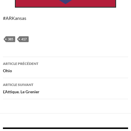
#ARKansas
385
417
Navigation
ARTICLE PRÉCÉDENT
des
Ohio
articles
ARTICLE SUIVANT
L’Attique. Le Grenier