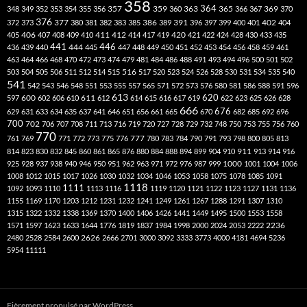
358
357
359
363
364
365
369
348
349
352
353
354
355
356
360
366
367
370
376
377
386
391
402
372
373
380
381
382
383
385
389
396
397
399
400
401
404
412
405
406
407
408
409
410
411
414
417
419
420
421
422
424
428
430
433
435
441
444
446
436
439
440
445
447
448
449
450
451
452
453
454
456
458
459
461
463
464
466
468
470
472
473
474
479
481
484
486
488
491
493
494
496
500
501
502
516
503
504
505
506
511
512
514
515
517
520
523
524
526
528
530
531
534
535
540
541
542
543
546
548
551
553
555
557
565
571
572
573
576
580
581
586
588
591
596
613
611
620
597
600
602
606
610
612
614
615
616
617
619
622
623
625
626
628
666
676
629
631
633
634
635
637
641
646
651
656
661
665
670
682
685
692
696
700
702
706
707
708
711
713
716
719
720
727
728
729
732
748
750
753
755
756
760
770
777
761
769
771
772
773
775
776
780
783
784
790
791
793
798
800
805
813
814
823
830
832
845
860
861
865
876
880
884
888
894
899
904
910
911
913
914
916
1000
925
928
937
938
940
946
950
951
962
963
971
972
976
987
999
1001
1004
1006
1008
1012
1015
1017
1026
1030
1032
1034
1046
1053
1058
1075
1078
1085
1091
1118
1111
1092
1093
1110
1113
1116
1119
1120
1121
1122
1123
1127
1131
1136
1155
1169
1170
1203
1212
1231
1232
1241
1249
1261
1267
1288
1291
1307
1310
1315
1322
1332
1338
1369
1370
1400
1406
1426
1441
1449
1495
1500
1553
1558
1571
1597
1623
1633
1644
1776
1819
1837
1984
1998
2000
2024
2053
2222
2236
2480
2528
2584
2600
2626
2666
2701
3000
3092
3333
3773
4000
4181
4694
5236
5954
11111
Fièrement propulsé par WordPress