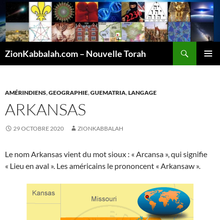
Recherche
ZionKabbalah.com – Nouvelle Torah
ALLER
MENU
AU
PRINCI
CONTENU
AMÉRINDIENS
,
GEOGRAPHIE
,
GUEMATRIA
,
LANGAGE
ARKANSAS
29 OCTOBRE 2020
ZIONKABBALAH
Le nom Arkansas vient du mot sioux : « Arcansa », qui signifie
« Lieu en aval ». Les américains le prononcent « Arkansaw ».