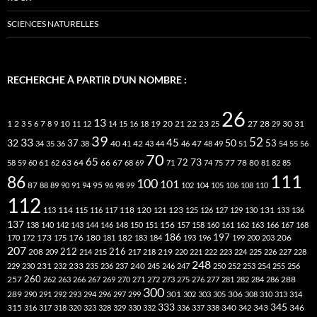
SCIENCES NATURELLES
RECHERCHE À PARTIR D’UN NOMBRE :
26
13
2
7
10
20
21
22
23
27
31
1
3
5
6
8
9
11
12
14
15
16
18
19
25
28
29
30
39
52
33
45
32
37
50
40
42
53
34
35
36
38
41
43
44
46
47
48
49
51
54
55
56
70
65
73
72
63
66
78
80
58
59
60
61
62
64
67
68
69
71
74
75
77
81
82
85
111
86
100
101
87
95
88
89
90
91
94
96
98
99
102
104
105
106
108
110
112
118
120
113
114
115
116
117
121
123
125
126
127
129
130
131
133
136
137
138
140
142
143
144
146
148
150
151
156
157
158
160
161
162
163
166
167
168
186
173
182
197
206
170
172
175
176
180
181
183
184
193
196
199
200
203
207
212
216
219
208
209
214
215
217
218
220
221
222
223
224
225
226
227
228
248
240
229
230
231
232
233
235
236
237
245
246
247
250
252
253
254
255
256
260
257
262
263
266
267
269
270
271
272
273
275
276
277
281
282
284
286
288
300
301
306
289
290
291
292
293
294
296
297
299
302
303
305
308
310
313
314
333
345
315
340
346
316
317
318
320
323
328
329
330
332
336
337
338
342
343