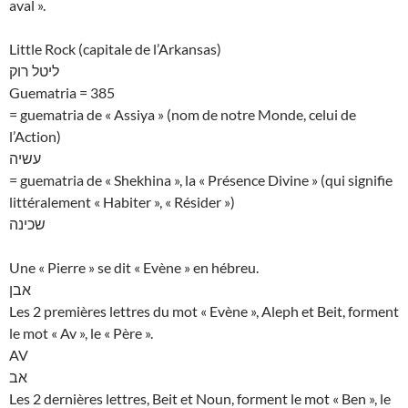
aval ».
Little Rock (capitale de l’Arkansas)
ליטל רוק
Guematria = 385
= guematria de « Assiya » (nom de notre Monde, celui de
l’Action)
עשיה
= guematria de « Shekhina », la « Présence Divine » (qui signifie
littéralement « Habiter », « Résider »)
שכינה
Une « Pierre » se dit « Evène » en hébreu.
אבן
Les 2 premières lettres du mot « Evène », Aleph et Beit, forment
le mot « Av », le « Père ».
AV
אב
Les 2 dernières lettres, Beit et Noun, forment le mot « Ben », le