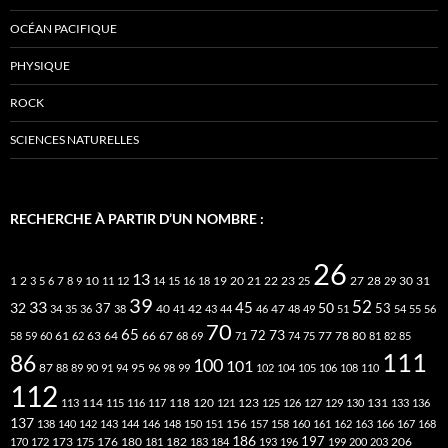
OCÉAN PACIFIQUE
PHYSIQUE
ROCK
SCIENCES NATURELLES
RECHERCHE À PARTIR D’UN NOMBRE :
26
13
2
7
10
20
21
22
23
27
31
1
3
5
6
8
9
11
12
14
15
16
18
19
25
28
29
30
39
52
33
45
32
37
50
40
42
53
34
35
36
38
41
43
44
46
47
48
49
51
54
55
56
70
65
73
72
63
66
78
80
58
59
60
61
62
64
67
68
69
71
74
75
77
81
82
85
111
86
100
101
87
95
88
89
90
91
94
96
98
99
102
104
105
106
108
110
112
118
120
113
114
115
116
117
121
123
125
126
127
129
130
131
133
136
137
138
140
142
143
144
146
148
150
151
156
157
158
160
161
162
163
166
167
168
186
173
182
197
206
170
172
175
176
180
181
183
184
193
196
199
200
203