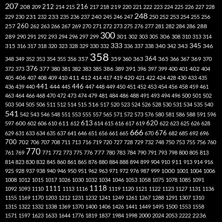
207
212
216
219
208
209
214
215
217
218
220
221
222
223
224
225
226
227
228
248
240
229
230
231
232
233
235
236
237
245
246
247
250
252
253
254
255
256
260
257
262
263
266
267
269
270
271
272
273
275
276
277
281
282
284
286
288
300
301
306
289
290
291
292
293
294
296
297
299
302
303
305
308
310
313
314
333
345
315
340
346
316
317
318
320
323
328
329
330
332
336
337
338
342
343
358
357
359
363
364
365
369
348
349
352
353
354
355
356
360
366
367
370
376
377
386
391
402
372
373
380
381
382
383
385
389
396
397
399
400
401
404
412
405
406
407
408
409
410
411
414
417
419
420
421
422
424
428
430
433
435
441
444
446
436
439
440
445
447
448
449
450
451
452
453
454
456
458
459
461
463
464
466
468
470
472
473
474
479
481
484
486
488
491
493
494
496
500
501
502
516
503
504
505
506
511
512
514
515
517
520
523
524
526
528
530
531
534
535
540
541
542
543
546
548
551
553
555
557
565
571
572
573
576
580
581
586
588
591
596
613
611
620
597
600
602
606
610
612
614
615
616
617
619
622
623
625
626
628
666
676
629
631
633
634
635
637
641
646
651
656
661
665
670
682
685
692
696
700
702
706
707
708
711
713
716
719
720
727
728
729
732
748
750
753
755
756
760
770
777
761
769
771
772
773
775
776
780
783
784
790
791
793
798
800
805
813
814
823
830
832
845
860
861
865
876
880
884
888
894
899
904
910
911
913
914
916
1000
925
928
937
938
940
946
950
951
962
963
971
972
976
987
999
1001
1004
1006
1008
1012
1015
1017
1026
1030
1032
1034
1046
1053
1058
1075
1078
1085
1091
1118
1111
1092
1093
1110
1113
1116
1119
1120
1121
1122
1123
1127
1131
1136
1155
1169
1170
1203
1212
1231
1232
1241
1249
1261
1267
1288
1291
1307
1310
1315
1322
1332
1338
1369
1370
1400
1406
1426
1441
1449
1495
1500
1553
1558
1571
1597
1623
1633
1644
1776
1819
1837
1984
1998
2000
2024
2053
2222
2236