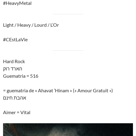
#HeavyMetal
Light / Heavy / Lourd / L’Or
#CEstLaVie
Hard Rock
הארד רוק
Guematria = 516
= guematria de « Ahavat ‘Hinam » (« Amour Gratuit »)
אהבת חינם
Aimer = Vital