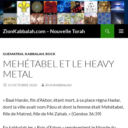
Recherche
ZionKabbalah.com – Nouvelle Torah
ALLER
MENU
AU
PRINCI
CONTENU
GUEMATRIA
,
KABBALAH
,
ROCK
MEHÉTABEL ET LE HEAVY
METAL
13 OCTOBRE 2020
ZIONKABBALAH
« Baal Hanân, fils d’Akbor, étant mort, à sa place régna Hadar,
dont la ville avait nom Pâou et dont la femme était Mehétabel,
fille de Matred, fille de Mé Zahab. » (Genèse 36:39)
En kabbalah les « Rois d’Edom » représentent le Monde du