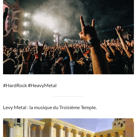
#HardRock #HeavyMetal
Levy Metal : la musique du Troisième Temple.