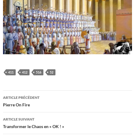
411
412
516
52
Navigation
ARTICLE PRÉCÉDENT
des
Pierre On Fire
articles
ARTICLE SUIVANT
Transformer le Chaos en « OK ! »