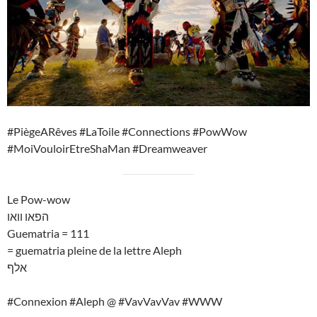
#PiègeARêves #LaToile #Connections #PowWow
#MoiVouloirEtreShaMan #Dreamweaver
Le Pow-wow
הפאו וואו
Guematria = 111
= guematria pleine de la lettre Aleph
אלף
#Connexion #Aleph @ #VavVavVav #WWW