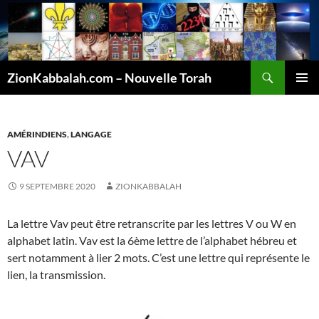
Recherche
ZionKabbalah.com – Nouvelle Torah
ALLER
MENU
AU
PRINCI
CONTENU
AMÉRINDIENS
,
LANGAGE
VAV
9 SEPTEMBRE 2020
ZIONKABBALAH
La lettre Vav peut être retranscrite par les lettres V ou W en
alphabet latin. Vav est la 6ème lettre de l’alphabet hébreu et
sert notamment à lier 2 mots. C’est une lettre qui représente le
lien, la transmission.