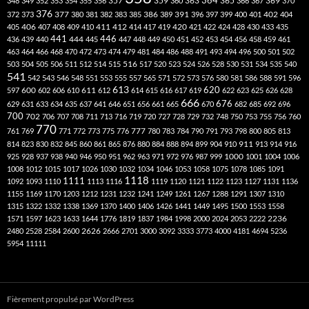
357
359
363
364
365
369
348
349
352
353
354
355
356
360
366
367
370
376
377
386
391
402
372
373
380
381
382
383
385
389
396
397
399
400
401
404
412
405
406
407
408
409
410
411
414
417
419
420
421
422
424
428
430
433
435
441
444
446
436
439
440
445
447
448
449
450
451
452
453
454
456
458
459
461
463
464
466
468
470
472
473
474
479
481
484
486
488
491
493
494
496
500
501
502
516
503
504
505
506
511
512
514
515
517
520
523
524
526
528
530
531
534
535
540
541
542
543
546
548
551
553
555
557
565
571
572
573
576
580
581
586
588
591
596
613
611
620
597
600
602
606
610
612
614
615
616
617
619
622
623
625
626
628
666
676
629
631
633
634
635
637
641
646
651
656
661
665
670
682
685
692
696
700
702
706
707
708
711
713
716
719
720
727
728
729
732
748
750
753
755
756
760
770
777
761
769
771
772
773
775
776
780
783
784
790
791
793
798
800
805
813
814
823
830
832
845
860
861
865
876
880
884
888
894
899
904
910
911
913
914
916
1000
925
928
937
938
940
946
950
951
962
963
971
972
976
987
999
1001
1004
1006
1008
1012
1015
1017
1026
1030
1032
1034
1046
1053
1058
1075
1078
1085
1091
1118
1111
1092
1093
1110
1113
1116
1119
1120
1121
1122
1123
1127
1131
1136
1155
1169
1170
1203
1212
1231
1232
1241
1249
1261
1267
1288
1291
1307
1310
1315
1322
1332
1338
1369
1370
1400
1406
1426
1441
1449
1495
1500
1553
1558
1571
1597
1623
1633
1644
1776
1819
1837
1984
1998
2000
2024
2053
2222
2236
2480
2528
2584
2600
2626
2666
2701
3000
3092
3333
3773
4000
4181
4694
5236
5954
11111
Fièrement propulsé par WordPress