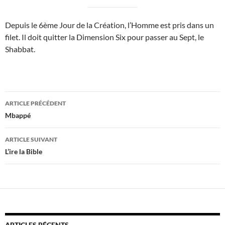
Depuis le 6ème Jour de la Création, l’Homme est pris dans un
filet. Il doit quitter la Dimension Six pour passer au Sept, le
Shabbat.
Navigation
ARTICLE PRÉCÉDENT
des
Mbappé
articles
ARTICLE SUIVANT
L’ire la Bible
ARTICLES RÉCENTS