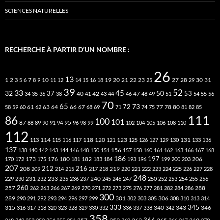
SCIENCES NATURELLES
RECHERCHE À PARTIR D’UN NOMBRE :
26
13
2
7
10
20
21
22
23
27
31
1
3
5
6
8
9
11
12
14
15
16
18
19
25
28
29
30
39
52
33
45
32
37
50
40
42
53
34
35
36
38
41
43
44
46
47
48
49
51
54
55
56
70
65
73
72
63
66
78
80
58
59
60
61
62
64
67
68
69
71
74
75
77
81
82
85
111
86
100
101
87
95
88
89
90
91
94
96
98
99
102
104
105
106
108
110
112
118
120
113
114
115
116
117
121
123
125
126
127
129
130
131
133
136
137
138
140
142
143
144
146
148
150
151
156
157
158
160
161
162
163
166
167
168
186
173
182
197
206
170
172
175
176
180
181
183
184
193
196
199
200
203
207
212
216
219
208
209
214
215
217
218
220
221
222
223
224
225
226
227
228
248
240
229
230
231
232
233
235
236
237
245
246
247
250
252
253
254
255
256
260
257
262
263
266
267
269
270
271
272
273
275
276
277
281
282
284
286
288
300
301
306
289
290
291
292
293
294
296
297
299
302
303
305
308
310
313
314
333
345
315
340
346
316
317
318
320
323
328
329
330
332
336
337
338
342
343
358