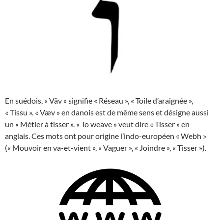
En suédois, « Väv » signifie « Réseau », « Toile d’araignée »,
« Tissu ». « Væv » en danois est de même sens et désigne aussi
un « Métier à tisser ». « To weave » veut dire « Tisser » en
anglais. Ces mots ont pour origine l’indo-européen « Webh »
(« Mouvoir en va-et-vient », « Vaguer », « Joindre », « Tisser »).