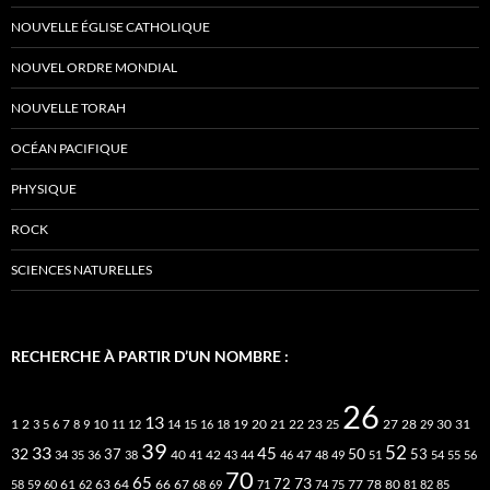
NOUVELLE ÉGLISE CATHOLIQUE
NOUVEL ORDRE MONDIAL
NOUVELLE TORAH
OCÉAN PACIFIQUE
PHYSIQUE
ROCK
SCIENCES NATURELLES
RECHERCHE À PARTIR D’UN NOMBRE :
26
13
2
7
10
20
21
22
23
27
31
1
3
5
6
8
9
11
12
14
15
16
18
19
25
28
29
30
39
52
33
45
32
37
50
40
42
53
34
35
36
38
41
43
44
46
47
48
49
51
54
55
56
70
65
73
72
63
66
78
80
58
59
60
61
62
64
67
68
69
71
74
75
77
81
82
85