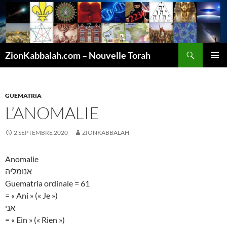
Recherche
ZionKabbalah.com – Nouvelle Torah
ALLER
MENU
AU
PRINCI
CONTENU
GUEMATRIA
L’ANOMALIE
2 SEPTEMBRE 2020
ZIONKABBALAH
Anomalie
אנומליה
Guematria ordinale = 61
= « Ani » (« Je »)
אני
= « Ein » (« Rien »)