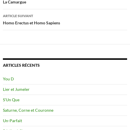
des
La Camargue
articles
ARTICLE SUIVANT
Homo Erectus et Homo Sapiens
ARTICLES RÉCENTS
You D
Lier et Jumeler
S’Un Que
Saturne, Corne et Couronne
Un-Parfait