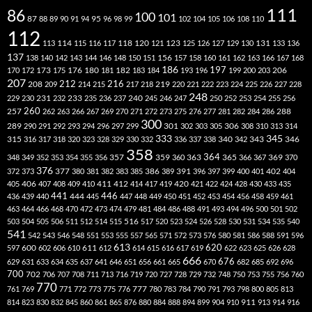
111
86
100
101
87
95
88
89
90
91
94
96
98
99
102
104
105
106
108
110
112
118
120
113
114
115
116
117
121
123
125
126
127
129
130
131
133
136
137
138
140
142
143
144
146
148
150
151
156
157
158
160
161
162
163
166
167
168
186
173
182
197
206
170
172
175
176
180
181
183
184
193
196
199
200
203
207
212
216
219
208
209
214
215
217
218
220
221
222
223
224
225
226
227
228
248
240
229
230
231
232
233
235
236
237
245
246
247
250
252
253
254
255
256
260
257
262
263
266
267
269
270
271
272
273
275
276
277
281
282
284
286
288
300
301
306
289
290
291
292
293
294
296
297
299
302
303
305
308
310
313
314
333
345
315
340
346
316
317
318
320
323
328
329
330
332
336
337
338
342
343
358
357
359
363
364
365
369
348
349
352
353
354
355
356
360
366
367
370
376
377
386
391
402
372
373
380
381
382
383
385
389
396
397
399
400
401
404
412
405
406
407
408
409
410
411
414
417
419
420
421
422
424
428
430
433
435
441
444
446
436
439
440
445
447
448
449
450
451
452
453
454
456
458
459
461
463
464
466
468
470
472
473
474
479
481
484
486
488
491
493
494
496
500
501
502
516
503
504
505
506
511
512
514
515
517
520
523
524
526
528
530
531
534
535
540
541
542
543
546
548
551
553
555
557
565
571
572
573
576
580
581
586
588
591
596
613
611
620
597
600
602
606
610
612
614
615
616
617
619
622
623
625
626
628
666
676
629
631
633
634
635
637
641
646
651
656
661
665
670
682
685
692
696
700
702
706
707
708
711
713
716
719
720
727
728
729
732
748
750
753
755
756
760
770
777
761
769
771
772
773
775
776
780
783
784
790
791
793
798
800
805
813
814
823
830
832
845
860
861
865
876
880
884
888
894
899
904
910
911
913
914
916