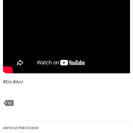
#Ein #Ani
61
Navigation
ARTICLE PRÉCÉDENT