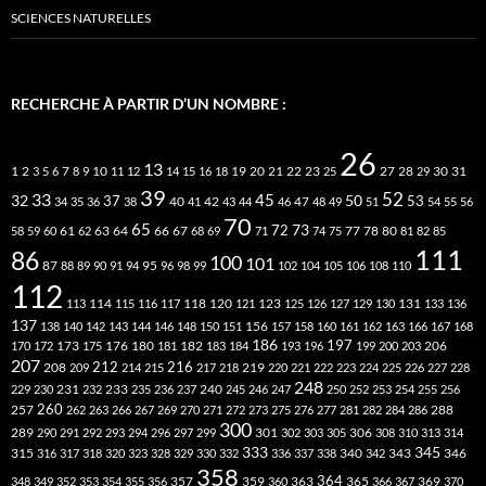
SCIENCES NATURELLES
RECHERCHE À PARTIR D’UN NOMBRE :
26
13
2
7
10
20
21
22
23
27
31
1
3
5
6
8
9
11
12
14
15
16
18
19
25
28
29
30
39
52
33
45
32
37
50
40
42
53
34
35
36
38
41
43
44
46
47
48
49
51
54
55
56
70
65
73
72
63
66
78
80
58
59
60
61
62
64
67
68
69
71
74
75
77
81
82
85
111
86
100
101
87
95
88
89
90
91
94
96
98
99
102
104
105
106
108
110
112
118
120
113
114
115
116
117
121
123
125
126
127
129
130
131
133
136
137
138
140
142
143
144
146
148
150
151
156
157
158
160
161
162
163
166
167
168
186
173
182
197
206
170
172
175
176
180
181
183
184
193
196
199
200
203
207
212
216
219
208
209
214
215
217
218
220
221
222
223
224
225
226
227
228
248
240
229
230
231
232
233
235
236
237
245
246
247
250
252
253
254
255
256
260
257
262
263
266
267
269
270
271
272
273
275
276
277
281
282
284
286
288
300
301
306
289
290
291
292
293
294
296
297
299
302
303
305
308
310
313
314
333
345
315
340
346
316
317
318
320
323
328
329
330
332
336
337
338
342
343
358
357
359
363
364
365
369
348
349
352
353
354
355
356
360
366
367
370