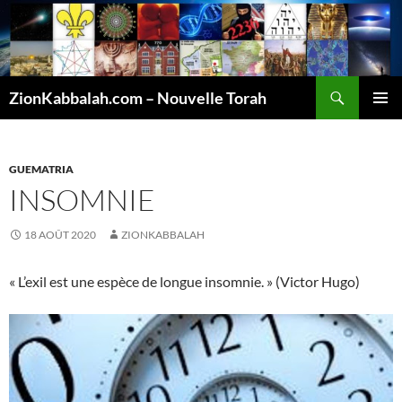
Recherche
ZionKabbalah.com – Nouvelle Torah
ALLER
MENU
AU
PRINCI
CONTENU
GUEMATRIA
INSOMNIE
18 AOÛT 2020
ZIONKABBALAH
« L’exil est une espèce de longue insomnie. » (Victor Hugo)