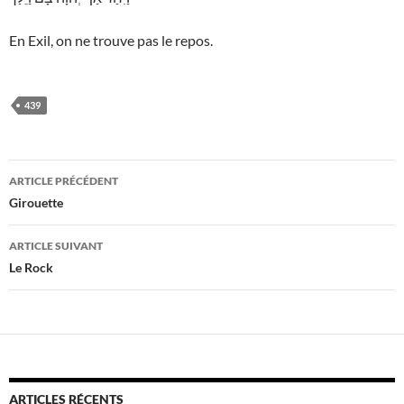
En Exil, on ne trouve pas le repos.
439
Navigation
ARTICLE PRÉCÉDENT
des
Girouette
articles
ARTICLE SUIVANT
Le Rock
ARTICLES RÉCENTS