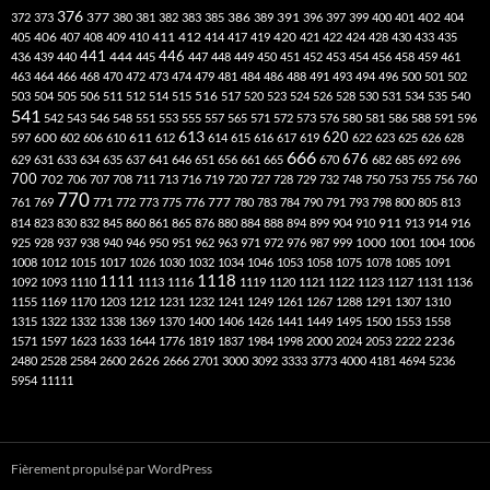
376
377
386
391
402
372
373
380
381
382
383
385
389
396
397
399
400
401
404
412
405
406
407
408
409
410
411
414
417
419
420
421
422
424
428
430
433
435
441
444
446
436
439
440
445
447
448
449
450
451
452
453
454
456
458
459
461
463
464
466
468
470
472
473
474
479
481
484
486
488
491
493
494
496
500
501
502
516
503
504
505
506
511
512
514
515
517
520
523
524
526
528
530
531
534
535
540
541
542
543
546
548
551
553
555
557
565
571
572
573
576
580
581
586
588
591
596
613
611
620
597
600
602
606
610
612
614
615
616
617
619
622
623
625
626
628
666
676
629
631
633
634
635
637
641
646
651
656
661
665
670
682
685
692
696
700
702
706
707
708
711
713
716
719
720
727
728
729
732
748
750
753
755
756
760
770
777
761
769
771
772
773
775
776
780
783
784
790
791
793
798
800
805
813
814
823
830
832
845
860
861
865
876
880
884
888
894
899
904
910
911
913
914
916
1000
925
928
937
938
940
946
950
951
962
963
971
972
976
987
999
1001
1004
1006
1008
1012
1015
1017
1026
1030
1032
1034
1046
1053
1058
1075
1078
1085
1091
1118
1111
1092
1093
1110
1113
1116
1119
1120
1121
1122
1123
1127
1131
1136
1155
1169
1170
1203
1212
1231
1232
1241
1249
1261
1267
1288
1291
1307
1310
1315
1322
1332
1338
1369
1370
1400
1406
1426
1441
1449
1495
1500
1553
1558
1571
1597
1623
1633
1644
1776
1819
1837
1984
1998
2000
2024
2053
2222
2236
2480
2528
2584
2600
2626
2666
2701
3000
3092
3333
3773
4000
4181
4694
5236
5954
11111
Fièrement propulsé par WordPress