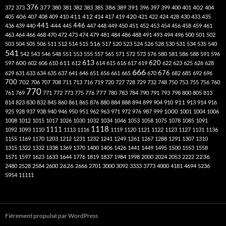
376
377
386
391
402
372
373
380
381
382
383
385
389
396
397
399
400
401
404
412
405
406
407
408
409
410
411
414
417
419
420
421
422
424
428
430
433
435
441
444
446
436
439
440
445
447
448
449
450
451
452
453
454
456
458
459
461
463
464
466
468
470
472
473
474
479
481
484
486
488
491
493
494
496
500
501
502
516
503
504
505
506
511
512
514
515
517
520
523
524
526
528
530
531
534
535
540
541
542
543
546
548
551
553
555
557
565
571
572
573
576
580
581
586
588
591
596
613
611
620
597
600
602
606
610
612
614
615
616
617
619
622
623
625
626
628
666
676
629
631
633
634
635
637
641
646
651
656
661
665
670
682
685
692
696
700
702
706
707
708
711
713
716
719
720
727
728
729
732
748
750
753
755
756
760
770
777
761
769
771
772
773
775
776
780
783
784
790
791
793
798
800
805
813
814
823
830
832
845
860
861
865
876
880
884
888
894
899
904
910
911
913
914
916
1000
925
928
937
938
940
946
950
951
962
963
971
972
976
987
999
1001
1004
1006
1008
1012
1015
1017
1026
1030
1032
1034
1046
1053
1058
1075
1078
1085
1091
1118
1111
1092
1093
1110
1113
1116
1119
1120
1121
1122
1123
1127
1131
1136
1155
1169
1170
1203
1212
1231
1232
1241
1249
1261
1267
1288
1291
1307
1310
1315
1322
1332
1338
1369
1370
1400
1406
1426
1441
1449
1495
1500
1553
1558
1571
1597
1623
1633
1644
1776
1819
1837
1984
1998
2000
2024
2053
2222
2236
2480
2528
2584
2600
2626
2666
2701
3000
3092
3333
3773
4000
4181
4694
5236
5954
11111
Fièrement propulsé par WordPress