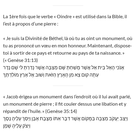
La 1ère fois que le verbe « Oindre » est utilisé dans la Bible, il
l’est à propos d’une pierre :
« Je suis la Divinité de Béthel, là où tu as oint un monument, où
tu as prononcé un vœu en mon honneur. Maintenant, dispose-
toi à sortir de ce pays et retourne au pays de ta naissance. »
(« Genèse 31:13)
אָנֹכִי הָאֵל בֵּית אֵל אֲשֶׁר מָשַׁחְתָּ שָּׁם מַצֵּבָה אֲשֶׁר נָדַרְתָּ לִּי שָׁם נֶדֶר
עַתָּה קוּם צֵא מִן הָאָרֶץ הַזֹּאת וְשׁוּב אֶל אֶרֶץ מוֹלַדְתֶּךָ
« Jacob érigea un monument dans l’endroit où il lui avait parlé,
un monument de pierre ; il fit couler dessus une libation et y
répandit de l’huile. » (Genèse 35:14)
וַיַּצֵּב יַעֲקֹב מַצֵּבָה בַּמָּקוֹם אֲשֶׁר דִּבֶּר אִתּוֹ מַצֶּבֶת אָבֶן וַיַּסֵּךְ עָלֶיהָ נֶסֶךְ
וַיִּצֹק עָלֶיהָ שָׁמֶן