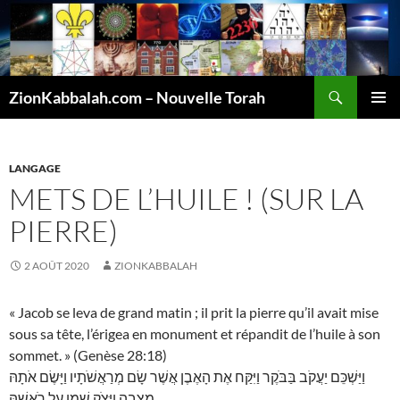
Recherche
ZionKabbalah.com – Nouvelle Torah
ALLER
MENU
AU
PRINCI
CONTENU
LANGAGE
METS DE L’HUILE ! (SUR LA
PIERRE)
2 AOÛT 2020
ZIONKABBALAH
« Jacob se leva de grand matin ; il prit la pierre qu’il avait mise
sous sa tête, l’érigea en monument et répandit de l’huile à son
sommet. » (Genèse 28:18)
וַיַּשְׁכֵּם יַעֲקֹב בַּבֹּקֶר וַיִּקַּח אֶת הָאֶבֶן אֲשֶׁר שָׂם מְרַאֲשֹׁתָיו וַיָּשֶׂם אֹתָהּ
מַצֵּבָה וַיִּצֹק שֶׁמֶן עַל רֹאשָׁהּ