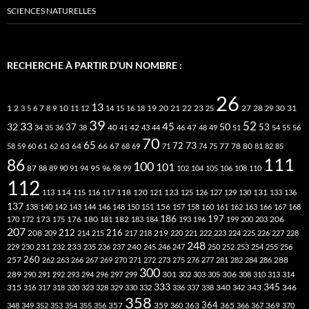
SCIENCES NATURELLES
RECHERCHE À PARTIR D’UN NOMBRE :
26
13
2
7
10
20
21
22
23
27
31
1
3
5
6
8
9
11
12
14
15
16
18
19
25
28
29
30
39
52
33
45
32
37
50
40
42
53
34
35
36
38
41
43
44
46
47
48
49
51
54
55
56
70
65
73
72
63
66
78
80
58
59
60
61
62
64
67
68
69
71
74
75
77
81
82
85
111
86
100
101
87
95
88
89
90
91
94
96
98
99
102
104
105
106
108
110
112
118
120
113
114
115
116
117
121
123
125
126
127
129
130
131
133
136
137
138
140
142
143
144
146
148
150
151
156
157
158
160
161
162
163
166
167
168
186
173
182
197
206
170
172
175
176
180
181
183
184
193
196
199
200
203
207
212
216
219
208
209
214
215
217
218
220
221
222
223
224
225
226
227
228
248
240
229
230
231
232
233
235
236
237
245
246
247
250
252
253
254
255
256
260
257
262
263
266
267
269
270
271
272
273
275
276
277
281
282
284
286
288
300
301
306
289
290
291
292
293
294
296
297
299
302
303
305
308
310
313
314
333
345
315
340
346
316
317
318
320
323
328
329
330
332
336
337
338
342
343
358
357
359
363
364
365
369
348
349
352
353
354
355
356
360
366
367
370