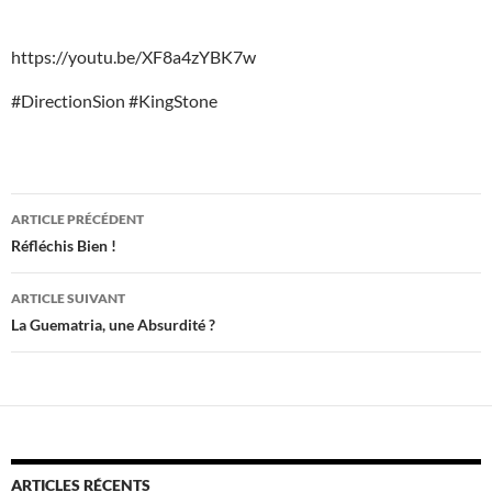
https://youtu.be/XF8a4zYBK7w
#DirectionSion #KingStone
Navigation
ARTICLE PRÉCÉDENT
des
Réfléchis Bien !
articles
ARTICLE SUIVANT
La Guematria, une Absurdité ?
ARTICLES RÉCENTS