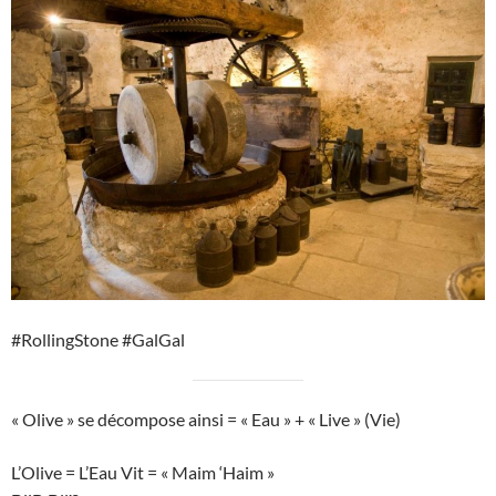
#RollingStone #GalGal
« Olive » se décompose ainsi = « Eau » + « Live » (Vie)
L’Olive = L’Eau Vit = « Maim ‘Haim »