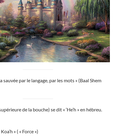
a sauvée par le langage, par les mots » (Baal Shem
 supérieure de la bouche) se dit « ‘He’h » en hébreu.
Koa’h » ( « Force »)