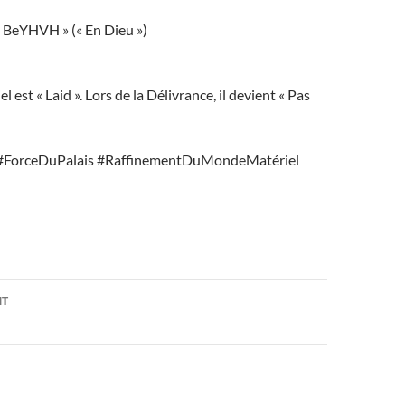
« BeYHVH » (« En Dieu »)
el est « Laid ». Lors de la Délivrance, il devient « Pas
#ForceDuPalais #RaffinementDuMondeMatériel
on
NT