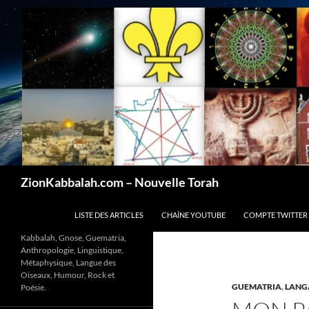
Recherche
ZionKabbalah.com – Nouvelle Torah
ALLER AU CONTENU
LISTE DES ARTICLES
CHAÎNE YOUTUBE
COMPTE TWITTER
Kabbalah, Gnose, Guematria,
Anthropologie, Linguistique,
Métaphysique, Langue des
Oiseaux, Humour, Rock et
GUEMATRIA
,
LANG
Poésie.