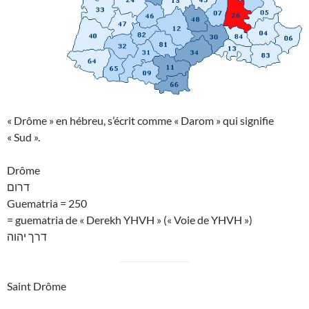
« Drôme » en hébreu, s’écrit comme « Darom » qui signifie
« Sud ».
Drôme
דרום
Guematria = 250
= guematria de « Derekh YHVH » (« Voie de YHVH »)
דרך יהוה
Saint Drôme