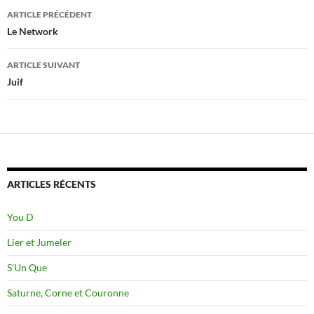
Navigation
ARTICLE PRÉCÉDENT
des
Le Network
articles
ARTICLE SUIVANT
Juif
ARTICLES RÉCENTS
You D
Lier et Jumeler
S’Un Que
Saturne, Corne et Couronne