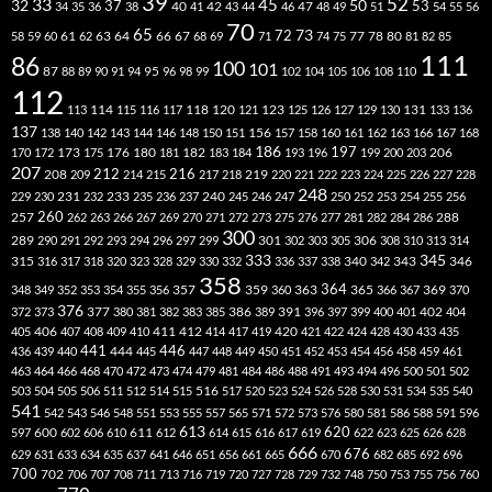
39
52
33
45
32
37
50
40
42
53
34
35
36
38
41
43
44
46
47
48
49
51
54
55
56
70
65
73
72
63
66
78
80
58
59
60
61
62
64
67
68
69
71
74
75
77
81
82
85
111
86
100
101
87
95
88
89
90
91
94
96
98
99
102
104
105
106
108
110
112
118
120
113
114
115
116
117
121
123
125
126
127
129
130
131
133
136
137
138
140
142
143
144
146
148
150
151
156
157
158
160
161
162
163
166
167
168
186
173
182
197
206
170
172
175
176
180
181
183
184
193
196
199
200
203
207
212
216
219
208
209
214
215
217
218
220
221
222
223
224
225
226
227
228
248
240
229
230
231
232
233
235
236
237
245
246
247
250
252
253
254
255
256
260
257
262
263
266
267
269
270
271
272
273
275
276
277
281
282
284
286
288
300
301
306
289
290
291
292
293
294
296
297
299
302
303
305
308
310
313
314
333
345
315
340
346
316
317
318
320
323
328
329
330
332
336
337
338
342
343
358
357
359
363
364
365
369
348
349
352
353
354
355
356
360
366
367
370
376
377
386
391
402
372
373
380
381
382
383
385
389
396
397
399
400
401
404
412
405
406
407
408
409
410
411
414
417
419
420
421
422
424
428
430
433
435
441
444
446
436
439
440
445
447
448
449
450
451
452
453
454
456
458
459
461
463
464
466
468
470
472
473
474
479
481
484
486
488
491
493
494
496
500
501
502
516
503
504
505
506
511
512
514
515
517
520
523
524
526
528
530
531
534
535
540
541
542
543
546
548
551
553
555
557
565
571
572
573
576
580
581
586
588
591
596
613
611
620
597
600
602
606
610
612
614
615
616
617
619
622
623
625
626
628
666
676
629
631
633
634
635
637
641
646
651
656
661
665
670
682
685
692
696
700
702
706
707
708
711
713
716
719
720
727
728
729
732
748
750
753
755
756
760