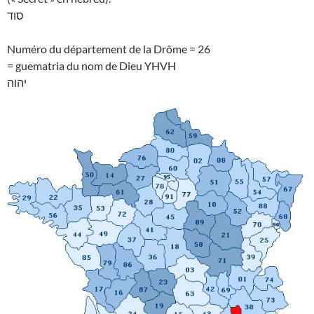
סוד
Numéro du département de la Drôme = 26
= guematria du nom de Dieu YHVH
יהוה