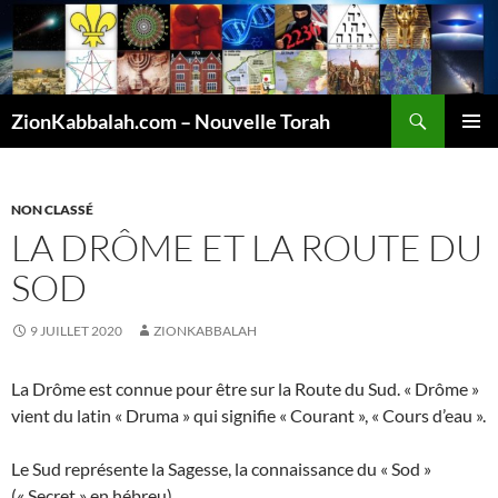
Recherche
ZionKabbalah.com – Nouvelle Torah
ALLER
MENU
AU
PRINCI
CONTENU
NON CLASSÉ
LA DRÔME ET LA ROUTE DU
SOD
9 JUILLET 2020
ZIONKABBALAH
La Drôme est connue pour être sur la Route du Sud. « Drôme »
vient du latin « Druma » qui signifie « Courant », « Cours d’eau ».
Le Sud représente la Sagesse, la connaissance du « Sod »
(« Secret » en hébreu).