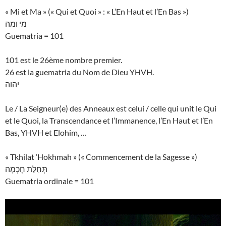
« Mi et Ma » (« Qui et Quoi » : « L’En Haut et l’En Bas »)
מי ומה
Guematria = 101
101 est le 26ème nombre premier.
26 est la guematria du Nom de Dieu YHVH.
יהוה
Le / La Seigneur(e) des Anneaux est celui / celle qui unit le Qui
et le Quoi, la Transcendance et l’Immanence, l’En Haut et l’En
Bas, YHVH et Elohim, …
« Tkhilat ‘Hokhmah » (« Commencement de la Sagesse »)
תְּחִלַּת חָכְמָה
Guematria ordinale = 101