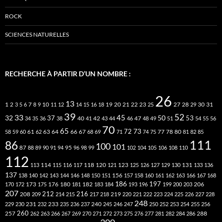
ROCK
SCIENCES NATURELLES
RECHERCHE À PARTIR D’UN NOMBRE :
26
13
2
7
10
20
21
22
23
27
31
1
3
5
6
8
9
11
12
14
15
16
18
19
25
28
29
30
39
52
33
45
32
37
50
40
42
53
34
35
36
38
41
43
44
46
47
48
49
51
54
55
56
70
65
73
72
63
66
78
80
58
59
60
61
62
64
67
68
69
71
74
75
77
81
82
85
111
86
100
101
87
95
88
89
90
91
94
96
98
99
102
104
105
106
108
110
112
118
120
113
114
115
116
117
121
123
125
126
127
129
130
131
133
136
137
138
140
142
143
144
146
148
150
151
156
157
158
160
161
162
163
166
167
168
186
173
182
197
206
170
172
175
176
180
181
183
184
193
196
199
200
203
207
212
216
219
208
209
214
215
217
218
220
221
222
223
224
225
226
227
228
248
240
229
230
231
232
233
235
236
237
245
246
247
250
252
253
254
255
256
260
257
262
263
266
267
269
270
271
272
273
275
276
277
281
282
284
286
288