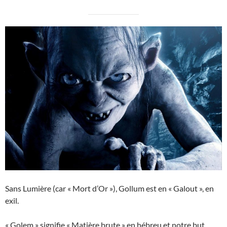
Sans Lumière (car « Mort d’Or »), Gollum est en « Galout », en
exil.
« Golem » signifie « Matière brute » en hébreu et notre but