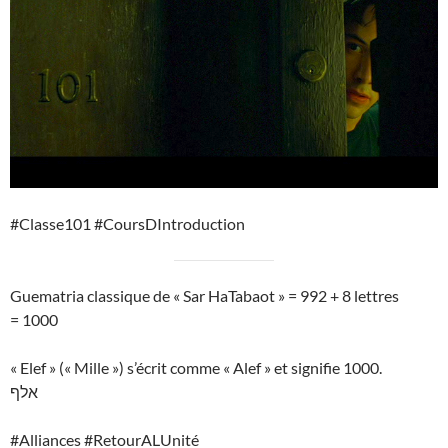
#Classe101 #CoursDIntroduction
Guematria classique de « Sar HaTabaot » = 992 + 8 lettres
= 1000
« Elef » (« Mille ») s’écrit comme « Alef » et signifie 1000.
אלף
#Alliances #RetourALUnité