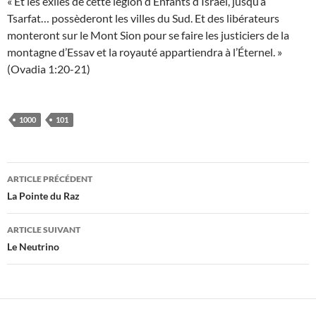
« Et les exilés de cette légion d’Enfants d’Israel, jusqu’à
Tsarfat… possèderont les villes du Sud. Et des libérateurs
monteront sur le Mont Sion pour se faire les justiciers de la
montagne d’Essav et la royauté appartiendra à l’Éternel. »
(Ovadia 1:20-21)
1000
101
Navigation
ARTICLE PRÉCÉDENT
des
La Pointe du Raz
articles
ARTICLE SUIVANT
Le Neutrino