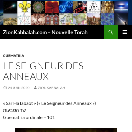
Recherche
ZionKabbalah.com – Nouvelle Torah
ALLER
MENU
AU
PRINCI
CONTENU
GUEMATRIA
LE SEIGNEUR DES
ANNEAUX
24 JUIN 2020
ZIONKABBALAH
« Sar HaTabaot » (« Le Seigneur des Anneaux »)
שר הטבעות
Guematria ordinale = 101