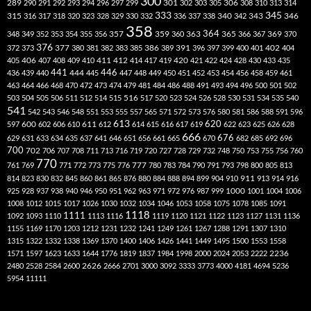
300
301
306
289
290
291
292
293
294
296
297
299
302
303
305
308
310
313
314
333
345
315
340
346
316
317
318
320
323
328
329
330
332
336
337
338
342
343
358
357
359
363
364
365
369
348
349
352
353
354
355
356
360
366
367
370
376
377
386
391
402
372
373
380
381
382
383
385
389
396
397
399
400
401
404
412
405
406
407
408
409
410
411
414
417
419
420
421
422
424
428
430
433
435
441
444
446
436
439
440
445
447
448
449
450
451
452
453
454
456
458
459
461
463
464
466
468
470
472
473
474
479
481
484
486
488
491
493
494
496
500
501
502
516
503
504
505
506
511
512
514
515
517
520
523
524
526
528
530
531
534
535
540
541
542
543
546
548
551
553
555
557
565
571
572
573
576
580
581
586
588
591
596
613
611
620
597
600
602
606
610
612
614
615
616
617
619
622
623
625
626
628
666
676
629
631
633
634
635
637
641
646
651
656
661
665
670
682
685
692
696
700
702
706
707
708
711
713
716
719
720
727
728
729
732
748
750
753
755
756
760
770
777
761
769
771
772
773
775
776
780
783
784
790
791
793
798
800
805
813
814
823
830
832
845
860
861
865
876
880
884
888
894
899
904
910
911
913
914
916
1000
925
928
937
938
940
946
950
951
962
963
971
972
976
987
999
1001
1004
1006
1008
1012
1015
1017
1026
1030
1032
1034
1046
1053
1058
1075
1078
1085
1091
1118
1111
1092
1093
1110
1113
1116
1119
1120
1121
1122
1123
1127
1131
1136
1155
1169
1170
1203
1212
1231
1232
1241
1249
1261
1267
1288
1291
1307
1310
1315
1322
1332
1338
1369
1370
1400
1406
1426
1441
1449
1495
1500
1553
1558
1571
1597
1623
1633
1644
1776
1819
1837
1984
1998
2000
2024
2053
2222
2236
2480
2528
2584
2600
2626
2666
2701
3000
3092
3333
3773
4000
4181
4694
5236
5954
11111