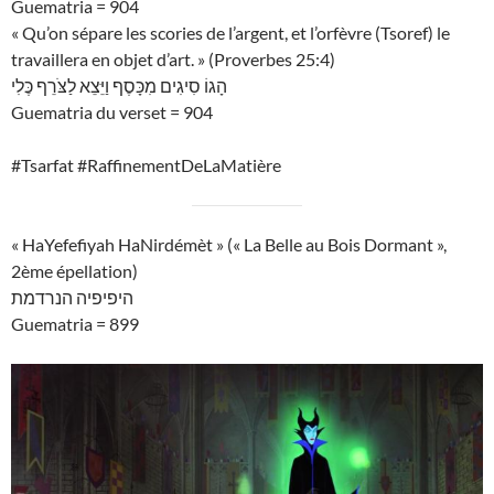
Guematria = 904
« Qu’on sépare les scories de l’argent, et l’orfèvre (Tsoref) le
travaillera en objet d’art. » (Proverbes 25:4)
הָגוֹ סִיגִים מִכָּסֶף וַיֵּצֵא לַצֹּרֵף כֶּלִי
Guematria du verset = 904
#Tsarfat #RaffinementDeLaMatière
« HaYefefiyah HaNirdémèt » (« La Belle au Bois Dormant »,
2ème épellation)
היפיפיה הנרדמת
Guematria = 899