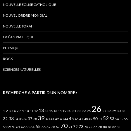
NOUVELLE ÉGLISE CATHOLIQUE
NOUVEL ORDRE MONDIAL
NOUVELLE TORAH
OCÉAN PACIFIQUE
PHYSIQUE
ROCK
SCIENCES NATURELLES
RECHERCHE À PARTIR D’UN NOMBRE :
26
13
2
7
10
20
21
22
23
27
31
1
3
5
6
8
9
11
12
14
15
16
18
19
25
28
29
30
39
52
33
45
32
37
50
40
42
53
34
35
36
38
41
43
44
46
47
48
49
51
54
55
56
70
65
73
72
63
66
78
80
58
59
60
61
62
64
67
68
69
71
74
75
77
81
82
85