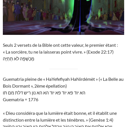
Seuls 2 versets de la Bible ont cette valeur, le premier étant :
« La sorcière, tu ne la laisseras point vivre. » (Exode 22:17)
מְכַשֵּׁפָה לֹא תְחַיֶּה
Guematria pleine de « HaYefefiyah HaNirdémèt » (« La Belle au
Bois Dormant », 2ème épellation)
הא יוד פא יוד פא יוד הא הא נון ריש דלת מם תו
Guematria = 1776
« Dieu considéra que la lumière était bonne, et il établit une
distinction entre la lumière et les ténèbres. » (Genèse 1:4)
וַיַּרְא אֱלֹהִים אֶת הָאוֹר כִּי טוֹב וַיַּבְדֵּל אֱלֹהִים בֵּין הָאוֹר וּבֵין הַחֹשֶׁךְ