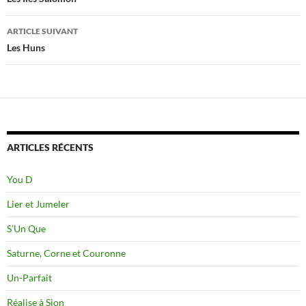
des
articles
ARTICLE SUIVANT
Les Huns
ARTICLES RÉCENTS
You D
Lier et Jumeler
S’Un Que
Saturne, Corne et Couronne
Un-Parfait
Réalise à Sion