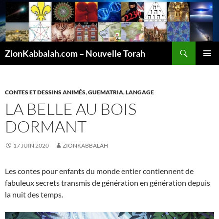
Recherche
ZionKabbalah.com – Nouvelle Torah
ALLER
MENU
AU
PRINCI
CONTENU
CONTES ET DESSINS ANIMÉS
,
GUEMATRIA
,
LANGAGE
LA BELLE AU BOIS
DORMANT
17 JUIN 2020
ZIONKABBALAH
Les contes pour enfants du monde entier contiennent de
fabuleux secrets transmis de génération en génération depuis
la nuit des temps.