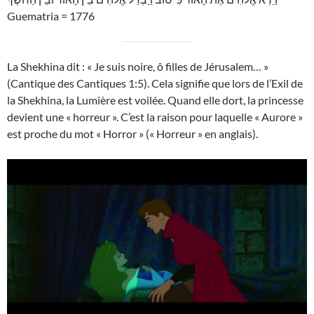
Guematria = 1776
La Shekhina dit : « Je suis noire, ô filles de Jérusalem… »
(Cantique des Cantiques 1:5). Cela signifie que lors de l’Exil de
la Shekhina, la Lumière est voilée. Quand elle dort, la princesse
devient une « horreur ». C’est la raison pour laquelle « Aurore »
est proche du mot « Horror » (« Horreur » en anglais).