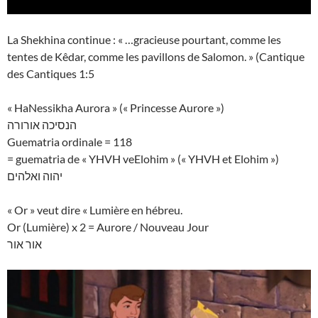
La Shekhina continue : « …gracieuse pourtant, comme les
tentes de Kêdar, comme les pavillons de Salomon. » (Cantique
des Cantiques 1:5
« HaNessikha Aurora » (« Princesse Aurore »)
הנסיכה אורורה
Guematria ordinale = 118
= guematria de « YHVH veElohim » (« YHVH et Elohim »)
יהוה ואלהים
« Or » veut dire « Lumière en hébreu.
Or (Lumière) x 2 = Aurore / Nouveau Jour
אור אור