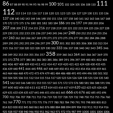
111
86
100
101
87
95
88
89
90
91
94
96
98
99
102
104
105
106
108
110
112
118
120
113
114
115
116
117
121
123
125
126
127
129
130
131
133
136
137
138
140
142
143
144
146
148
150
151
156
157
158
160
161
162
163
166
167
168
186
173
182
197
206
170
172
175
176
180
181
183
184
193
196
199
200
203
207
212
216
219
208
209
214
215
217
218
220
221
222
223
224
225
226
227
228
248
240
229
230
231
232
233
235
236
237
245
246
247
250
252
253
254
255
256
260
257
262
263
266
267
269
270
271
272
273
275
276
277
281
282
284
286
288
300
301
306
289
290
291
292
293
294
296
297
299
302
303
305
308
310
313
314
333
345
315
340
346
316
317
318
320
323
328
329
330
332
336
337
338
342
343
358
357
359
363
364
365
369
348
349
352
353
354
355
356
360
366
367
370
376
377
386
391
402
372
373
380
381
382
383
385
389
396
397
399
400
401
404
412
405
406
407
408
409
410
411
414
417
419
420
421
422
424
428
430
433
435
441
444
446
436
439
440
445
447
448
449
450
451
452
453
454
456
458
459
461
463
464
466
468
470
472
473
474
479
481
484
486
488
491
493
494
496
500
501
502
516
503
504
505
506
511
512
514
515
517
520
523
524
526
528
530
531
534
535
540
541
542
543
546
548
551
553
555
557
565
571
572
573
576
580
581
586
588
591
596
613
611
620
597
600
602
606
610
612
614
615
616
617
619
622
623
625
626
628
666
676
629
631
633
634
635
637
641
646
651
656
661
665
670
682
685
692
696
700
702
706
707
708
711
713
716
719
720
727
728
729
732
748
750
753
755
756
760
770
777
761
769
771
772
773
775
776
780
783
784
790
791
793
798
800
805
813
814
823
830
832
845
860
861
865
876
880
884
888
894
899
904
910
911
913
914
916
1000
925
928
937
938
940
946
950
951
962
963
971
972
976
987
999
1001
1004
1006