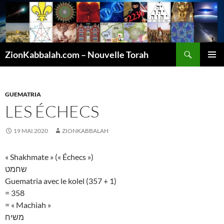
Recherche
ZionKabbalah.com – Nouvelle Torah
ALLER
MENU
AU
PRINCI
CONTENU
GUEMATRIA
LES ÉCHECS
19 MAI 2020
ZIONKABBALAH
« Shakhmate » (« Échecs »)
שחמט
Guematria avec le kolel (357 + 1)
= 358
= « Machiah »
משיח