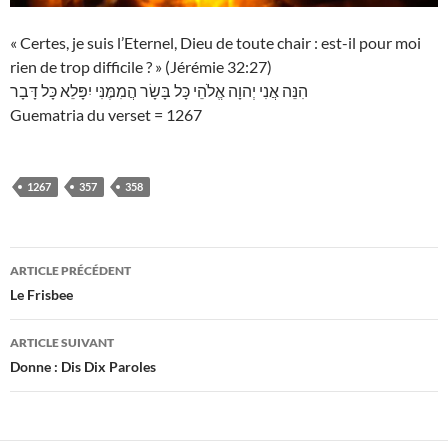
« Certes, je suis l’Eternel, Dieu de toute chair : est-il pour moi
rien de trop difficile ? » (Jérémie 32:27)
הִנֵּה אֲנִי יְהוָה אֱלֹהֵי כָּל בָּשָׂר הֲמִמֶּנִּי יִפָּלֵא כָּל דָּבָר
Guematria du verset = 1267
1267
357
358
Navigation
ARTICLE PRÉCÉDENT
des
Le Frisbee
articles
ARTICLE SUIVANT
Donne : Dis Dix Paroles