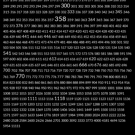
300
301
306
289
290
291
292
293
294
296
297
299
302
303
305
308
310
313
314
333
345
315
340
346
316
317
318
320
323
328
329
330
332
336
337
338
342
343
358
357
359
363
364
365
369
348
349
352
353
354
355
356
360
366
367
370
376
377
386
391
402
372
373
380
381
382
383
385
389
396
397
399
400
401
404
412
405
406
407
408
409
410
411
414
417
419
420
421
422
424
428
430
433
435
441
444
446
436
439
440
445
447
448
449
450
451
452
453
454
456
458
459
461
463
464
466
468
470
472
473
474
479
481
484
486
488
491
493
494
496
500
501
502
516
503
504
505
506
511
512
514
515
517
520
523
524
526
528
530
531
534
535
540
541
542
543
546
548
551
553
555
557
565
571
572
573
576
580
581
586
588
591
596
613
611
620
597
600
602
606
610
612
614
615
616
617
619
622
623
625
626
628
666
676
629
631
633
634
635
637
641
646
651
656
661
665
670
682
685
692
696
700
702
706
707
708
711
713
716
719
720
727
728
729
732
748
750
753
755
756
760
770
777
761
769
771
772
773
775
776
780
783
784
790
791
793
798
800
805
813
814
823
830
832
845
860
861
865
876
880
884
888
894
899
904
910
911
913
914
916
1000
925
928
937
938
940
946
950
951
962
963
971
972
976
987
999
1001
1004
1006
1008
1012
1015
1017
1026
1030
1032
1034
1046
1053
1058
1075
1078
1085
1091
1118
1111
1092
1093
1110
1113
1116
1119
1120
1121
1122
1123
1127
1131
1136
1155
1169
1170
1203
1212
1231
1232
1241
1249
1261
1267
1288
1291
1307
1310
1315
1322
1332
1338
1369
1370
1400
1406
1426
1441
1449
1495
1500
1553
1558
1571
1597
1623
1633
1644
1776
1819
1837
1984
1998
2000
2024
2053
2222
2236
2480
2528
2584
2600
2626
2666
2701
3000
3092
3333
3773
4000
4181
4694
5236
5954
11111