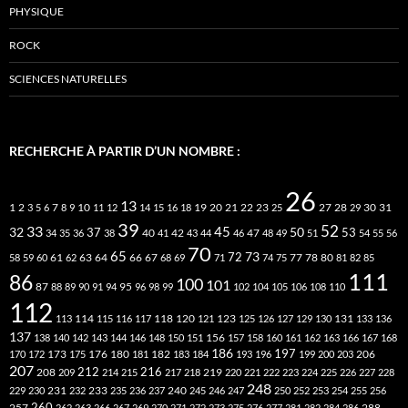
PHYSIQUE
ROCK
SCIENCES NATURELLES
RECHERCHE À PARTIR D’UN NOMBRE :
26
13
2
7
10
20
21
22
23
27
31
1
3
5
6
8
9
11
12
14
15
16
18
19
25
28
29
30
39
52
33
45
32
37
50
40
42
53
34
35
36
38
41
43
44
46
47
48
49
51
54
55
56
70
65
73
72
63
66
78
80
58
59
60
61
62
64
67
68
69
71
74
75
77
81
82
85
111
86
100
101
87
95
88
89
90
91
94
96
98
99
102
104
105
106
108
110
112
118
120
113
114
115
116
117
121
123
125
126
127
129
130
131
133
136
137
138
140
142
143
144
146
148
150
151
156
157
158
160
161
162
163
166
167
168
186
173
182
197
206
170
172
175
176
180
181
183
184
193
196
199
200
203
207
212
216
219
208
209
214
215
217
218
220
221
222
223
224
225
226
227
228
248
240
229
230
231
232
233
235
236
237
245
246
247
250
252
253
254
255
256
260
257
262
263
266
267
269
270
271
272
273
275
276
277
281
282
284
286
288