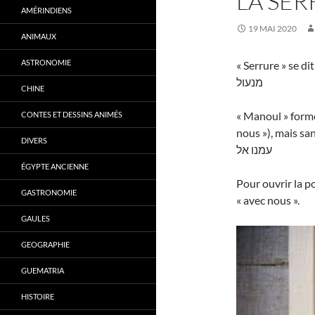
LA SE
AMÉRINDIENS
19 MAI 2020
ANIMAUX
ASTRONOMIE
« Serrure » se di
מנעול
CHINE
« Manoul » forme
CONTES ET DESSINS ANIMÉS
nous »), mais san
DIVERS
עמנו אל
ÉGYPTE ANCIENNE
Pour ouvrir la po
GASTRONOMIE
« avec nous ».
GAULES
GEOGRAPHIE
GUEMATRIA
HISTOIRE