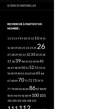
SCIENCES NATURELLES
RECHERCHE À PARTIR D’UN
NOMBRE :
13
2
7
10
1
3
5
6
8
9
11
12
14
15
26
20
21
22
23
16
18
19
25
33
32
27
31
28
29
30
34
35
36
39
45
37
40
42
38
41
43
44
52
50
53
46
47
48
49
51
54
55
65
63
66
56
58
59
60
61
62
64
70
73
72
67
68
69
71
74
75
86
78
80
87
77
81
82
85
88
89
100
101
95
90
91
94
96
98
99
102
104
105
106
108
110
112
111