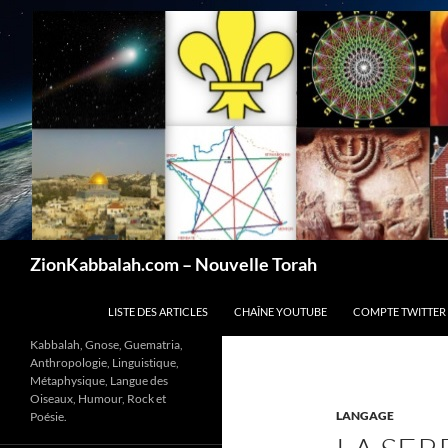
Recherche
ZionKabbalah.com – Nouvelle Torah
ALLER AU CONTENU
LISTE DES ARTICLES
CHAÎNE YOUTUBE
COMPTE TWITTER
Kabbalah, Gnose, Guematria,
Anthropologie, Linguistique,
Métaphysique, Langue des
Oiseaux, Humour, Rock et
LANGAGE
Poésie.