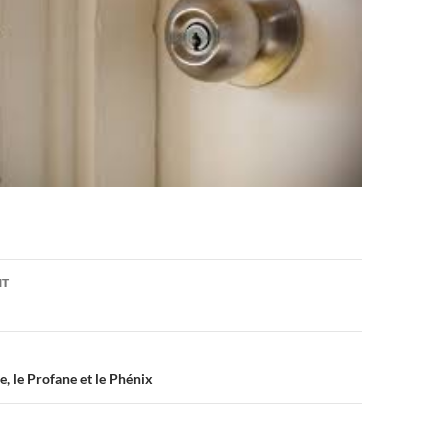
on
NT
le, le Profane et le Phénix