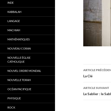
INDE
KABBALAH
LANGAGE
MACHIAH
MATHÉMATIQUES
NOUVEAU CORAN
NOUVELLE ÉGLISE
CATHOLIQUE
Navigati
ARTICLE PRÉCÉDE
NOUVEL ORDRE MONDIAL
des
La Clé
NOUVELLE TORAH
articles
ARTICLE SUIVANT
OCÉAN PACIFIQUE
Le Sablier : le Sab
PHYSIQUE
ROCK