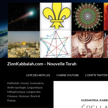
Recherche
ZionKabbalah.com – Nouvelle Torah
ALLER AU CONTENU
LISTE DES ARTICLES
CHAÎNE YOUTUBE
COMPTE TWITTER
Kabbalah, Gnose, Guematria,
Anthropologie, Linguistique,
Métaphysique, Langue des
Oiseaux, Humour, Rock et
GUEMATRIA
,
KABB
Poésie.