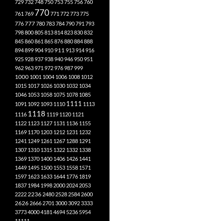
729
732
748
750
753
755
756
760
770
761
769
771
772
773
775
777
776
780
783
784
790
791
793
798
800
805
813
814
823
830
832
845
860
861
865
876
880
884
888
894
899
904
910
911
913
914
916
925
928
937
938
940
946
950
951
962
963
971
972
976
987
999
1000
1001
1004
1006
1008
1012
1015
1017
1026
1030
1032
1034
1046
1053
1058
1075
1078
1085
1111
1091
1092
1093
1110
1113
1118
1116
1119
1120
1121
1122
1123
1127
1131
1136
1155
1169
1170
1203
1212
1231
1232
1241
1249
1261
1267
1288
1291
1307
1310
1315
1322
1332
1338
1369
1370
1400
1406
1426
1441
1449
1495
1500
1553
1558
1571
1597
1623
1633
1644
1776
1819
1837
1984
1998
2000
2024
2053
2222
2236
2480
2528
2584
2600
2626
2666
2701
3000
3092
3333
3773
4000
4181
4694
5236
5954
11111