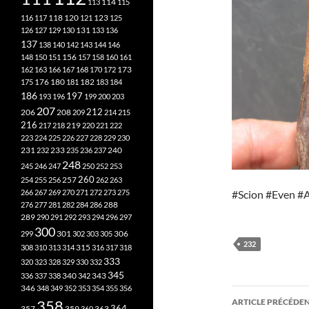
113
114
115
118
120
116
117
121
123
125
126
127
129
130
131
133
136
137
138
140
142
143
144
146
148
150
151
156
157
158
160
161
173
162
163
166
167
168
170
172
182
175
176
180
181
183
184
186
197
193
196
199
200
203
207
212
206
208
209
214
215
216
219
217
218
220
221
222
223
224
225
226
227
228
229
230
240
231
232
233
235
236
237
248
245
246
247
250
252
253
260
257
254
255
256
262
263
266
267
269
270
271
272
273
275
#Scion #Even #
276
277
281
282
284
286
288
289
290
291
292
293
294
296
297
300
301
306
299
302
303
305
232
315
308
310
313
314
316
317
318
333
320
323
328
329
330
332
345
340
336
337
338
342
343
346
348
349
352
353
354
355
356
Navigati
358
ARTICLE PRÉCÉDE
357
359
363
364
360