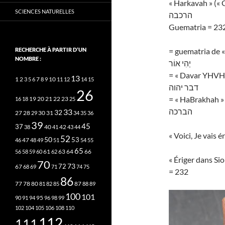
« Harkavah » (« G
SCIENCES NATURELLES
הרכבה
Guematria = 23
RECHERCHE À PARTIR D’UN
= guematria de «
NOMBRE :
יְהִי אוֹר
= « Davar YHVH »
13
2
7
10
1
3
5
6
8
9
11
12
14
15
דבר יהוה
26
= « HaBrakhah » 
20
21
22
23
16
18
19
25
הברכה
33
32
27
31
28
29
30
34
35
36
39
45
37
40
42
38
41
43
44
« Voici, Je vais 
52
50
53
46
47
48
49
51
54
55
65
63
66
56
58
59
60
61
62
64
70
73
72
67
68
69
71
74
75
= 232
86
78
80
87
77
81
82
85
88
89
100
101
95
90
91
94
96
98
99
102
104
105
106
108
110
112
111