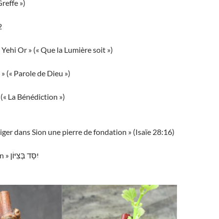
reffe »)
2
 Yehi Or » (« Que la Lumière soit »)
 (« Parole de Dieu »)
(« La Bénédiction »)
ériger dans Sion une pierre de fondation » (Isaïe 28:16)
« Ériger dans Sion » יִסַּד בְּצִיּוֹן