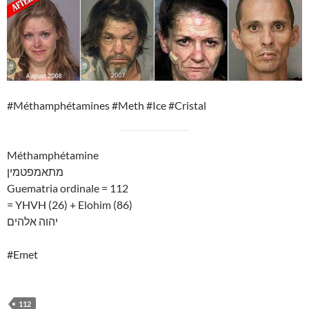
#Méthamphétamines #Meth #Ice #Cristal
Méthamphétamine
מתאמפטמין
Guematria ordinale = 112
= YHVH (26) + Elohim (86)
יהוה אלהים
#Emet
112