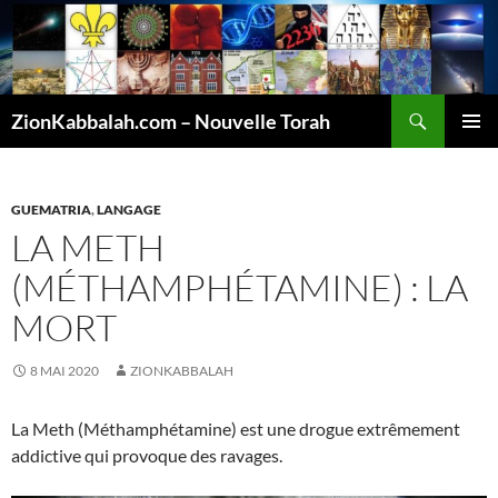
Recherche
ZionKabbalah.com – Nouvelle Torah
ALLER
MENU
AU
PRINCI
CONTENU
GUEMATRIA
,
LANGAGE
LA METH
(MÉTHAMPHÉTAMINE) : LA
MORT
8 MAI 2020
ZIONKABBALAH
La Meth (Méthamphétamine) est une drogue extrêmement
addictive qui provoque des ravages.