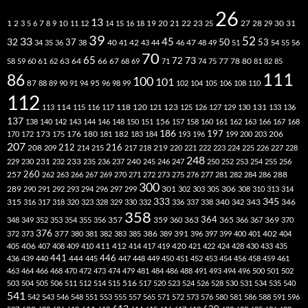
26
13
2
7
10
20
21
22
23
27
31
1
3
5
6
8
9
11
12
14
15
16
18
19
25
28
29
30
39
52
33
45
32
37
50
40
42
53
34
35
36
38
41
43
44
46
47
48
49
51
54
55
56
70
65
73
72
63
66
78
80
58
59
60
61
62
64
67
68
69
71
74
75
77
81
82
85
111
86
100
101
87
95
88
89
90
91
94
96
98
99
102
104
105
106
108
110
112
118
120
113
114
115
116
117
121
123
125
126
127
129
130
131
133
136
137
138
140
142
143
144
146
148
150
151
156
157
158
160
161
162
163
166
167
168
186
173
182
197
206
170
172
175
176
180
181
183
184
193
196
199
200
203
207
212
216
219
208
209
214
215
217
218
220
221
222
223
224
225
226
227
228
248
240
229
230
231
232
233
235
236
237
245
246
247
250
252
253
254
255
256
260
257
262
263
266
267
269
270
271
272
273
275
276
277
281
282
284
286
288
300
301
306
289
290
291
292
293
294
296
297
299
302
303
305
308
310
313
314
333
345
315
340
346
316
317
318
320
323
328
329
330
332
336
337
338
342
343
358
357
359
363
364
365
369
348
349
352
353
354
355
356
360
366
367
370
376
377
386
391
402
372
373
380
381
382
383
385
389
396
397
399
400
401
404
412
405
406
407
408
409
410
411
414
417
419
420
421
422
424
428
430
433
435
441
444
446
436
439
440
445
447
448
449
450
451
452
453
454
456
458
459
461
463
464
466
468
470
472
473
474
479
481
484
486
488
491
493
494
496
500
501
502
516
503
504
505
506
511
512
514
515
517
520
523
524
526
528
530
531
534
535
540
541
542
543
546
548
551
553
555
557
565
571
572
573
576
580
581
586
588
591
596