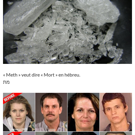
« Meth » veut dire « Mort » en hébreu.
מת