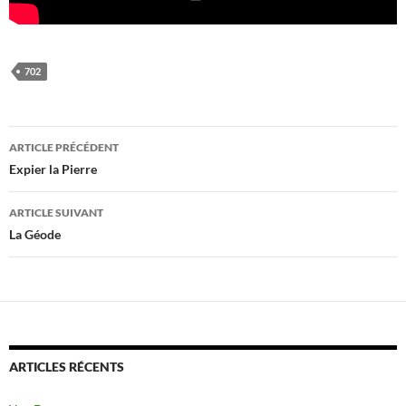
702
Navigation
ARTICLE PRÉCÉDENT
des
Expier la Pierre
articles
ARTICLE SUIVANT
La Géode
ARTICLES RÉCENTS