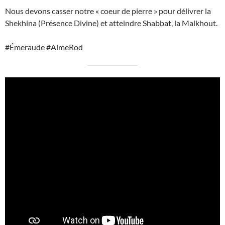
Nous devons casser notre « coeur de pierre » pour délivrer la
Shekhina (Présence Divine) et atteindre Shabbat, la Malkhout.
#Émeraude #AimeRod