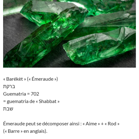
« Barékèt » (« Émeraude »)
ברקת
Guematria = 702
= guematria de « Shabbat »
שבת
Émeraude peut se décomposer ainsi : « Aime » + « Rod »
(« Barre » en anglais).