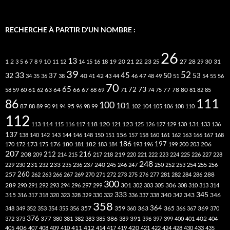
RECHERCHE À PARTIR D’UN NOMBRE :
26
13
2
7
10
20
21
22
23
27
31
1
3
5
6
8
9
11
12
14
15
16
18
19
25
28
29
30
39
52
33
45
32
37
50
40
42
53
34
35
36
38
41
43
44
46
47
48
49
51
54
55
56
70
65
73
72
63
66
78
80
58
59
60
61
62
64
67
68
69
71
74
75
77
81
82
85
111
86
100
101
87
95
88
89
90
91
94
96
98
99
102
104
105
106
108
110
112
118
120
113
114
115
116
117
121
123
125
126
127
129
130
131
133
136
137
138
140
142
143
144
146
148
150
151
156
157
158
160
161
162
163
166
167
168
186
173
182
197
206
170
172
175
176
180
181
183
184
193
196
199
200
203
207
212
216
219
208
209
214
215
217
218
220
221
222
223
224
225
226
227
228
248
240
229
230
231
232
233
235
236
237
245
246
247
250
252
253
254
255
256
260
257
262
263
266
267
269
270
271
272
273
275
276
277
281
282
284
286
288
300
301
306
289
290
291
292
293
294
296
297
299
302
303
305
308
310
313
314
333
345
315
340
346
316
317
318
320
323
328
329
330
332
336
337
338
342
343
358
357
359
363
364
365
369
348
349
352
353
354
355
356
360
366
367
370
376
377
386
391
402
372
373
380
381
382
383
385
389
396
397
399
400
401
404
412
405
406
407
408
409
410
411
414
417
419
420
421
422
424
428
430
433
435