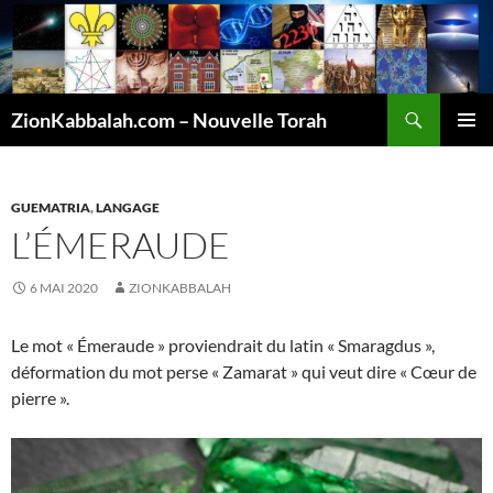
Recherche
ZionKabbalah.com – Nouvelle Torah
ALLER
MENU
AU
PRINCI
CONTENU
GUEMATRIA
,
LANGAGE
L’ÉMERAUDE
6 MAI 2020
ZIONKABBALAH
Le mot « Émeraude » proviendrait du latin « Smaragdus »,
déformation du mot perse « Zamarat » qui veut dire « Cœur de
pierre ».