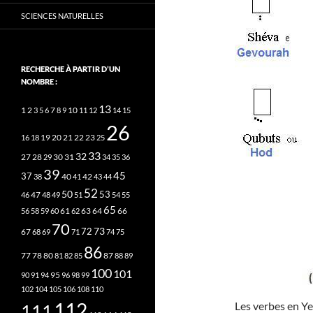
SCIENCES NATURELLES
RECHERCHE À PARTIR D’UN
NOMBRE :
13
2
7
10
1
3
5
6
8
9
11
12
14
15
26
20
21
22
23
16
18
19
25
33
32
27
31
28
29
30
34
35
36
39
45
37
40
42
38
41
43
44
52
50
53
46
47
48
49
51
54
55
65
63
66
56
58
59
60
61
62
64
70
73
72
67
68
69
71
74
75
86
78
80
87
77
81
82
85
88
89
100
101
95
90
91
94
96
98
99
102
104
105
106
108
110
112
Les verbes en Ye
111