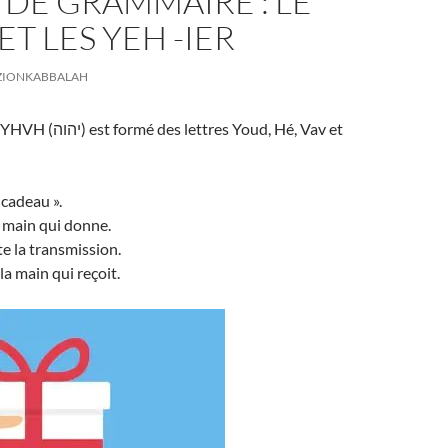
DE GRAMMAIRE : LE
ET LES YEH -IER
ZIONKABBALAH
tres Youd, Hé, Vav et
 cadeau ».
 main qui donne.
e la transmission.
a main qui reçoit.