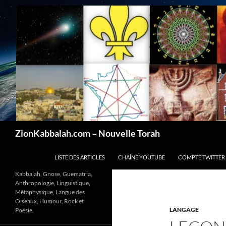
Recherche
ZionKabbalah.com – Nouvelle Torah
ALLER AU CONTENU
LISTE DES ARTICLES
CHAÎNE YOUTUBE
COMPTE TWITTER
Kabbalah, Gnose, Guematria,
Anthropologie, Linguistique,
Métaphysique, Langue des
Oiseaux, Humour, Rock et
LANGAGE
Poésie.