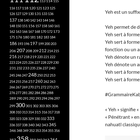
113
114
115
118
120
116
117
121
123
125
Yeh est un suffix
126
127
129
130
131
133
136
137
138
140
142
143
144
146
148
150
151
156
157
158
160
161
Yeh permet de dé
173
162
163
166
167
168
170
172
Yeh sert à forme
182
175
176
180
181
183
184
Yeh sert à forme
186
197
193
196
199
200
203
fonction ou un a
207
212
206
208
209
214
215
Yeh dénote un r
216
219
217
218
220
221
222
223
224
225
226
227
228
229
230
Yeh dénote un a
240
231
232
233
235
236
237
Yeh sert à forme
248
245
246
247
250
252
253
Yeh sert à forme
260
257
254
255
256
262
263
266
267
269
270
271
272
273
275
276
277
281
282
284
286
288
#GrammaireKab
289
290
291
292
293
294
296
297
300
301
306
299
302
303
305
« Yeh » signifie 
315
308
310
313
314
316
317
318
« Pénétrant » en
333
320
323
328
329
330
332
nahuatl classiqu
345
340
336
337
338
342
343
346
348
349
352
353
354
355
356
358
357
359
363
364
360