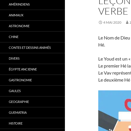
LEÇON 
AMÉRINDIENS
VERBE 
ANIMAUX
4 MAI 2020
ASTRONOMIE
CHINE
Le Nom de Dieu YHVH (יהוה) est formé des let
Hé.
CONTES ET DESSINS ANIMÉS
Le Youd est un «
DIVERS
Le premier Hé la
ÉGYPTE ANCIENNE
Le Vav représent
Le deuxième Hé l
GASTRONOMIE
GAULES
GEOGRAPHIE
GUEMATRIA
HISTOIRE