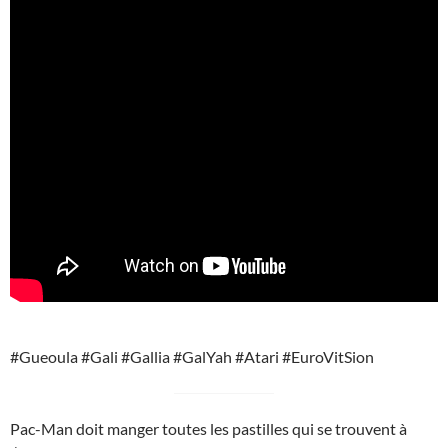
#Gueoula #Gali #Gallia #GalYah #Atari #EuroVitSion
Pac-Man doit manger toutes les pastilles qui se trouvent à