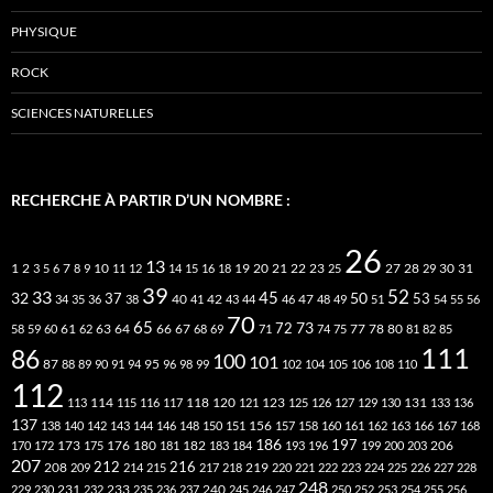
PHYSIQUE
ROCK
SCIENCES NATURELLES
RECHERCHE À PARTIR D’UN NOMBRE :
26
13
2
7
10
20
21
22
23
27
31
1
3
5
6
8
9
11
12
14
15
16
18
19
25
28
29
30
39
52
33
45
32
37
50
40
42
53
34
35
36
38
41
43
44
46
47
48
49
51
54
55
56
70
65
73
72
63
66
78
80
58
59
60
61
62
64
67
68
69
71
74
75
77
81
82
85
111
86
100
101
87
95
88
89
90
91
94
96
98
99
102
104
105
106
108
110
112
118
120
113
114
115
116
117
121
123
125
126
127
129
130
131
133
136
137
138
140
142
143
144
146
148
150
151
156
157
158
160
161
162
163
166
167
168
186
173
182
197
206
170
172
175
176
180
181
183
184
193
196
199
200
203
207
212
216
219
208
209
214
215
217
218
220
221
222
223
224
225
226
227
228
248
240
229
230
231
232
233
235
236
237
245
246
247
250
252
253
254
255
256