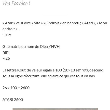
Vive Pac Man !
« Atar » veut dire « Site », « Endroit » en hébreu ; « Atari », « Mon
endroit ».
אתרי
Guematria du nom de Dieu YHVH
יהוה
= 26
La lettre Kouf, de valeur égale à 100 (10×10 sefirot), descend
sous la ligne d’écriture, elle éclaire ce qui est tout en bas.
26 x 100 = 2600
ATARI 2600