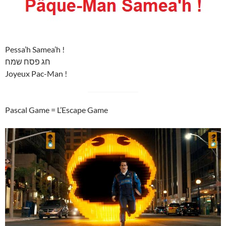
Pessa’h Samea’h !
חג פסח שמח
Joyeux Pac-Man !
Pascal Game = L’Escape Game