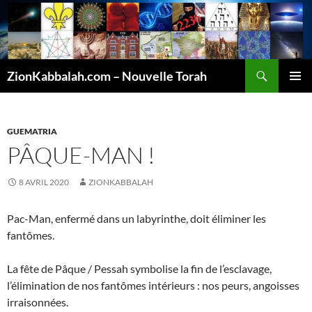
Recherche
ZionKabbalah.com – Nouvelle Torah
ALLER
MENU
AU
PRINCI
CONTENU
GUEMATRIA
PÂQUE-MAN !
8 AVRIL 2020
ZIONKABBALAH
Pac-Man, enfermé dans un labyrinthe, doit éliminer les
fantômes.
La fête de Pâque / Pessah symbolise la fin de l’esclavage,
l’élimination de nos fantômes intérieurs : nos peurs, angoisses
irraisonnées.