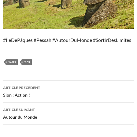
#ÎleDePâques #Pessah #AutourDuMonde #SortirDesLimites
2600
270
Navigation
ARTICLE PRÉCÉDENT
des
Sion : Action !
articles
ARTICLE SUIVANT
Autour du Monde