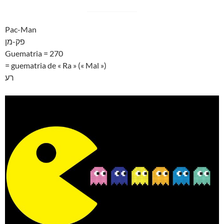
Pac-Man
פק-מן
Guematria = 270
= guematria de « Ra » (« Mal »)
רע