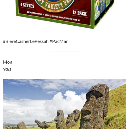
#BièreCasherLePessah #PacMan
Mo’ai
מואי