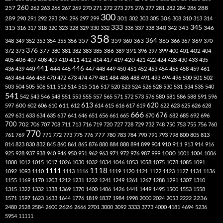
260
257
262
263
266
267
269
270
271
272
273
275
276
277
281
282
284
286
288
300
301
306
289
290
291
292
293
294
296
297
299
302
303
305
308
310
313
314
333
345
315
340
346
316
317
318
320
323
328
329
330
332
336
337
338
342
343
358
357
359
363
364
365
369
348
349
352
353
354
355
356
360
366
367
370
376
377
386
391
402
372
373
380
381
382
383
385
389
396
397
399
400
401
404
412
405
406
407
408
409
410
411
414
417
419
420
421
422
424
428
430
433
435
441
444
446
436
439
440
445
447
448
449
450
451
452
453
454
456
458
459
461
463
464
466
468
470
472
473
474
479
481
484
486
488
491
493
494
496
500
501
502
516
503
504
505
506
511
512
514
515
517
520
523
524
526
528
530
531
534
535
540
541
542
543
546
548
551
553
555
557
565
571
572
573
576
580
581
586
588
591
596
613
611
620
597
600
602
606
610
612
614
615
616
617
619
622
623
625
626
628
666
676
629
631
633
634
635
637
641
646
651
656
661
665
670
682
685
692
696
700
702
706
707
708
711
713
716
719
720
727
728
729
732
748
750
753
755
756
760
770
777
761
769
771
772
773
775
776
780
783
784
790
791
793
798
800
805
813
814
823
830
832
845
860
861
865
876
880
884
888
894
899
904
910
911
913
914
916
1000
925
928
937
938
940
946
950
951
962
963
971
972
976
987
999
1001
1004
1006
1008
1012
1015
1017
1026
1030
1032
1034
1046
1053
1058
1075
1078
1085
1091
1118
1111
1092
1093
1110
1113
1116
1119
1120
1121
1122
1123
1127
1131
1136
1155
1169
1170
1203
1212
1231
1232
1241
1249
1261
1267
1288
1291
1307
1310
1315
1322
1332
1338
1369
1370
1400
1406
1426
1441
1449
1495
1500
1553
1558
1571
1597
1623
1633
1644
1776
1819
1837
1984
1998
2000
2024
2053
2222
2236
2480
2528
2584
2600
2626
2666
2701
3000
3092
3333
3773
4000
4181
4694
5236
5954
11111