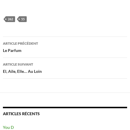
262
55
Navigation
ARTICLE PRÉCÉDENT
des
Le Parfum
articles
ARTICLE SUIVANT
El, Aile, Elle… Au Loin
ARTICLES RÉCENTS
You D