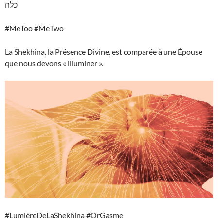
כלה
#MeToo #MeTwo
La Shekhina, la Présence Divine, est comparée à une Épouse
que nous devons « illuminer ».
#LumièreDeLaShekhina #OrGasme