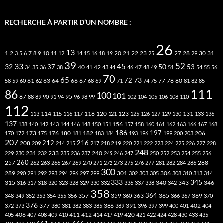
RECHERCHE À PARTIR D’UN NOMBRE :
26
13
2
7
10
20
21
22
23
27
31
1
3
5
6
8
9
11
12
14
15
16
18
19
25
28
29
30
39
52
33
45
32
37
50
40
42
53
34
35
36
38
41
43
44
46
47
48
49
51
54
55
56
70
65
73
72
63
66
78
80
58
59
60
61
62
64
67
68
69
71
74
75
77
81
82
85
111
86
100
101
87
95
88
89
90
91
94
96
98
99
102
104
105
106
108
110
112
118
120
113
114
115
116
117
121
123
125
126
127
129
130
131
133
136
137
138
140
142
143
144
146
148
150
151
156
157
158
160
161
162
163
166
167
168
186
173
182
197
206
170
172
175
176
180
181
183
184
193
196
199
200
203
207
212
216
219
208
209
214
215
217
218
220
221
222
223
224
225
226
227
228
248
240
229
230
231
232
233
235
236
237
245
246
247
250
252
253
254
255
256
260
257
262
263
266
267
269
270
271
272
273
275
276
277
281
282
284
286
288
300
301
306
289
290
291
292
293
294
296
297
299
302
303
305
308
310
313
314
333
345
315
340
346
316
317
318
320
323
328
329
330
332
336
337
338
342
343
358
357
359
363
364
365
369
348
349
352
353
354
355
356
360
366
367
370
376
377
386
391
402
372
373
380
381
382
383
385
389
396
397
399
400
401
404
412
405
406
407
408
409
410
411
414
417
419
420
421
422
424
428
430
433
435