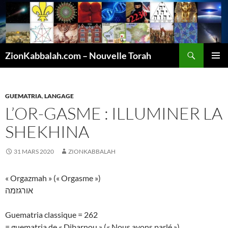
Recherche
ZionKabbalah.com – Nouvelle Torah
ALLER
MENU
AU
PRINCI
CONTENU
GUEMATRIA
,
LANGAGE
L’OR-GASME : ILLUMINER LA
SHEKHINA
31 MARS 2020
ZIONKABBALAH
« Orgazmah » (« Orgasme »)
אורגזמה
Guematria classique = 262
= guematria de « Dibarnou » (« Nous avons parlé »)