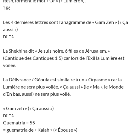
Resh, forment le mot « Or » (« Lumière »).
אור
Les 4 dernières lettres sont l’anagramme de « Gam Zeh » (« Ça
aussi »)
גם זה
La Shekhina dit « Je suis noire, ô filles de Jérusalem. »
(Cantique des Cantiques 1:5) car lors de l’Exil la Lumière est
voilée.
La Délivrance / Géoula est similaire à un « Orgasme » car la
Lumière ne sera plus voilée. « Ça aussi » (le « Ma », le Monde
d’En bas, aussi) ne sera plus voilé.
« Gam zeh » (« Ça aussi »)
גם זה
Guematria = 55
= guematria de « Kalah » (« Épouse »)