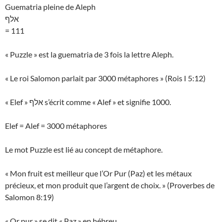
Guematria pleine de Aleph
אלף
= 111
« Puzzle » est la guematria de 3 fois la lettre Aleph.
« Le roi Salomon parlait par 3000 métaphores » (Rois I 5:12)
« Elef » אלף s’écrit comme « Alef » et signifie 1000.
Elef = Alef = 3000 métaphores
Le mot Puzzle est lié au concept de métaphore.
« Mon fruit est meilleur que l’Or Pur (Paz) et les métaux
précieux, et mon produit que l’argent de choix. » (Proverbes de
Salomon 8:19)
« Or pur » se dit « Paz » en hébreu.