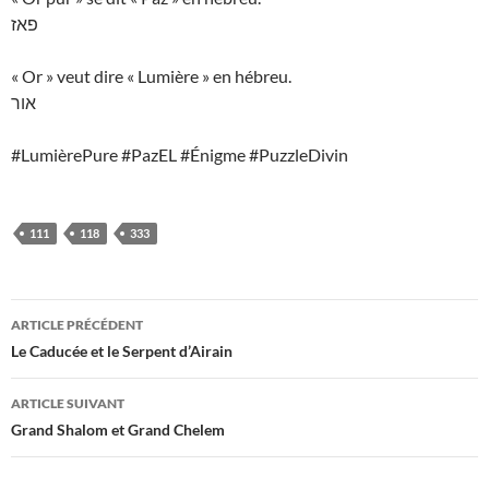
פאז
« Or » veut dire « Lumière » en hébreu.
אור
#LumièrePure #PazEL #Énigme #PuzzleDivin
111
118
333
Navigation
ARTICLE PRÉCÉDENT
des
Le Caducée et le Serpent d’Airain
articles
ARTICLE SUIVANT
Grand Shalom et Grand Chelem