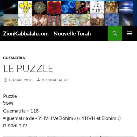
Recherche
ZionKabbalah.com – Nouvelle Torah
ALLER
MENU
AU
PRINCI
CONTENU
GUEMATRIA
LE PUZZLE
19 MARS 2020
ZIONKABBALAH
Puzzle
פאזל
Guematria = 118
= guematria de « YHVH VeElohim » (« YHVH et Elohim »)
יהוה ואלהים