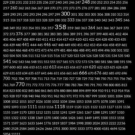
248
240
229
230
231
232
233
235
236
237
245
246
247
250
252
253
254
255
256
260
257
262
263
266
267
269
270
271
272
273
275
276
277
281
282
284
286
288
300
301
306
289
290
291
292
293
294
296
297
299
302
303
305
308
310
313
314
333
345
315
340
346
316
317
318
320
323
328
329
330
332
336
337
338
342
343
358
357
359
363
364
365
369
348
349
352
353
354
355
356
360
366
367
370
376
377
386
391
402
372
373
380
381
382
383
385
389
396
397
399
400
401
404
412
405
406
407
408
409
410
411
414
417
419
420
421
422
424
428
430
433
435
441
444
446
436
439
440
445
447
448
449
450
451
452
453
454
456
458
459
461
463
464
466
468
470
472
473
474
479
481
484
486
488
491
493
494
496
500
501
502
516
503
504
505
506
511
512
514
515
517
520
523
524
526
528
530
531
534
535
540
541
542
543
546
548
551
553
555
557
565
571
572
573
576
580
581
586
588
591
596
613
611
620
597
600
602
606
610
612
614
615
616
617
619
622
623
625
626
628
666
676
629
631
633
634
635
637
641
646
651
656
661
665
670
682
685
692
696
700
702
706
707
708
711
713
716
719
720
727
728
729
732
748
750
753
755
756
760
770
777
761
769
771
772
773
775
776
780
783
784
790
791
793
798
800
805
813
814
823
830
832
845
860
861
865
876
880
884
888
894
899
904
910
911
913
914
916
1000
925
928
937
938
940
946
950
951
962
963
971
972
976
987
999
1001
1004
1006
1008
1012
1015
1017
1026
1030
1032
1034
1046
1053
1058
1075
1078
1085
1091
1118
1111
1092
1093
1110
1113
1116
1119
1120
1121
1122
1123
1127
1131
1136
1155
1169
1170
1203
1212
1231
1232
1241
1249
1261
1267
1288
1291
1307
1310
1315
1322
1332
1338
1369
1370
1400
1406
1426
1441
1449
1495
1500
1553
1558
1571
1597
1623
1633
1644
1776
1819
1837
1984
1998
2000
2024
2053
2222
2236
2480
2528
2584
2600
2626
2666
2701
3000
3092
3333
3773
4000
4181
4694
5236
5954
11111