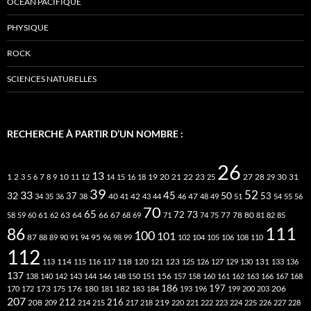
OCÉAN PACIFIQUE
PHYSIQUE
ROCK
SCIENCES NATURELLES
RECHERCHE À PARTIR D’UN NOMBRE :
26
13
2
7
10
20
21
22
23
27
31
1
3
5
6
8
9
11
12
14
15
16
18
19
25
28
29
30
39
52
33
45
32
37
50
40
42
53
34
35
36
38
41
43
44
46
47
48
49
51
54
55
56
70
65
73
72
63
66
78
80
58
59
60
61
62
64
67
68
69
71
74
75
77
81
82
85
111
86
100
101
87
95
88
89
90
91
94
96
98
99
102
104
105
106
108
110
112
118
120
113
114
115
116
117
121
123
125
126
127
129
130
131
133
136
137
138
140
142
143
144
146
148
150
151
156
157
158
160
161
162
163
166
167
168
186
173
182
197
206
170
172
175
176
180
181
183
184
193
196
199
200
203
207
212
216
219
208
209
214
215
217
218
220
221
222
223
224
225
226
227
228