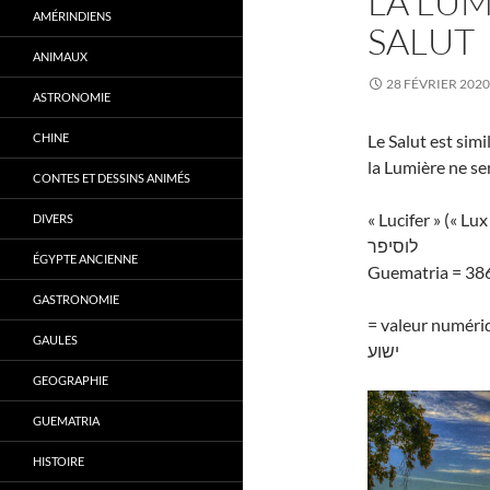
LA LUM
AMÉRINDIENS
SALUT
ANIMAUX
28 FÉVRIER 2020
ASTRONOMIE
CHINE
Le Salut est simi
la Lumière ne se
CONTES ET DESSINS ANIMÉS
« Lucifer » (« Lu
DIVERS
לוסיפר
ÉGYPTE ANCIENNE
Guematria = 38
GASTRONOMIE
= valeur numériq
GAULES
ישוע
GEOGRAPHIE
GUEMATRIA
HISTOIRE