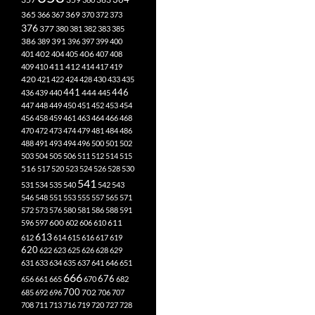
365
369
366
367
370
372
373
376
377
380
381
382
383
385
386
391
389
396
397
399
400
402
401
404
405
406
407
408
412
409
410
411
414
417
419
420
421
422
424
428
430
433
435
441
444
446
436
439
440
445
447
448
449
450
451
452
453
454
456
458
459
461
463
464
466
468
470
472
473
474
479
481
484
486
488
491
493
494
496
500
501
502
503
504
505
506
511
512
514
515
516
517
520
523
524
526
528
530
541
531
534
535
540
542
543
546
548
551
553
555
557
565
571
572
573
576
580
581
586
588
591
611
596
597
600
602
606
610
613
612
614
615
616
617
619
620
622
623
625
626
628
629
631
633
634
635
637
641
646
651
666
676
656
661
665
670
682
700
702
685
692
696
706
707
708
711
713
716
719
720
727
728