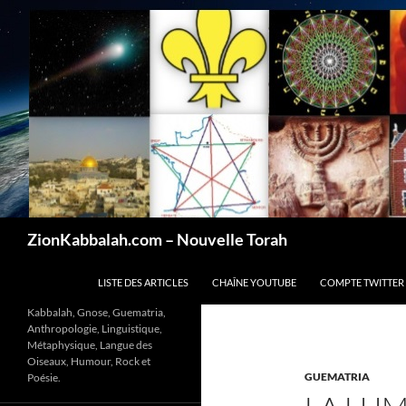
Recherche
ZionKabbalah.com – Nouvelle Torah
ALLER AU CONTENU
LISTE DES ARTICLES
CHAÎNE YOUTUBE
COMPTE TWITTER
Kabbalah, Gnose, Guematria,
Anthropologie, Linguistique,
Métaphysique, Langue des
Oiseaux, Humour, Rock et
GUEMATRIA
Poésie.