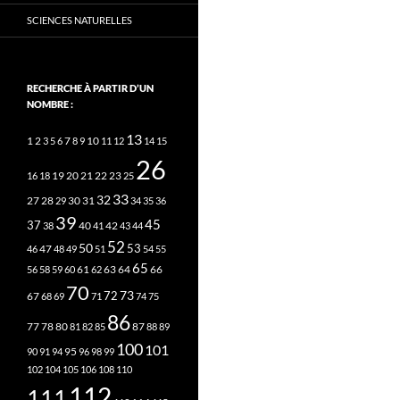
SCIENCES NATURELLES
RECHERCHE À PARTIR D’UN
NOMBRE :
13
2
7
10
1
3
5
6
8
9
11
12
14
15
26
20
21
22
23
16
18
19
25
33
32
27
31
28
29
30
34
35
36
39
45
37
40
42
38
41
43
44
52
50
53
46
47
48
49
51
54
55
65
63
66
56
58
59
60
61
62
64
70
73
72
67
68
69
71
74
75
86
78
80
87
77
81
82
85
88
89
100
101
95
90
91
94
96
98
99
102
104
105
106
108
110
112
111