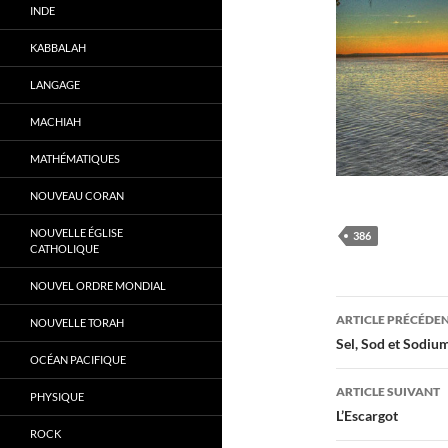
INDE
KABBALAH
LANGAGE
MACHIAH
MATHÉMATIQUES
NOUVEAU CORAN
NOUVELLE ÉGLISE
386
CATHOLIQUE
NOUVEL ORDRE MONDIAL
Navigati
ARTICLE PRÉCÉDE
NOUVELLE TORAH
des
Sel, Sod et Sodiu
OCÉAN PACIFIQUE
articles
ARTICLE SUIVANT
PHYSIQUE
L’Escargot
ROCK