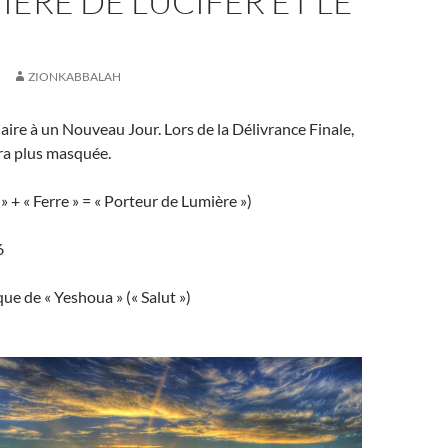
IÈRE DE LUCIFER ET LE
ZIONKABBALAH
laire à un Nouveau Jour. Lors de la Délivrance Finale,
ra plus masquée.
x » + « Ferre » = « Porteur de Lumière »)
6
ue de « Yeshoua » (« Salut »)