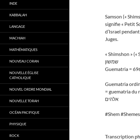
INDE
KABBALAH
Samson (« Shimshon » en hébreu ׁוֹן
signifie « Petit S
LANGAGE
d’Israel pendant 
MACHIAH
Juges.
MATHÉMATIQUES
« Shimshon » (« 
שמשון
NOUVEAU CORAN
Guematria = 69
NOUVELLE ÉGLISE
CATHOLIQUE
Guematria ordin
NOUVEL ORDRE MONDIAL
= guematria du 
אלהים
NOUVELLE TORAH
OCÉAN PACIFIQUE
#Shem #Shemes
PHYSIQUE
ROCK
Transcription p