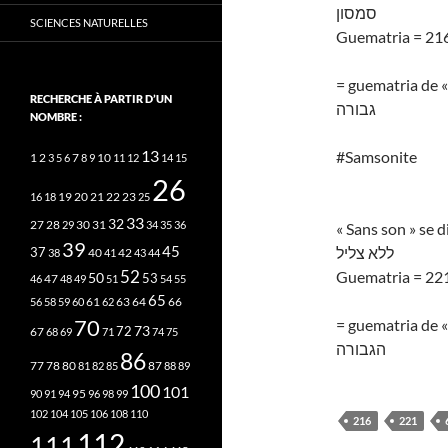
סמסון
SCIENCES NATURELLES
Guematria = 21
= guematria de «
RECHERCHE À PARTIR D’UN
גבורה
NOMBRE :
13
#Samsonite
2
7
10
1
3
5
6
8
9
11
12
14
15
26
20
21
22
23
16
18
19
25
33
32
27
31
28
29
30
34
35
36
« Sans son » se di
39
45
ללא צליל
37
40
42
38
41
43
44
52
Guematria = 22
50
53
46
47
48
49
51
54
55
65
63
66
56
58
59
60
61
62
64
70
= guematria de «
73
72
67
68
69
71
74
75
הגבורה
86
78
80
87
77
81
82
85
88
89
100
101
95
90
91
94
96
98
99
102
104
105
106
108
110
216
221
112
111