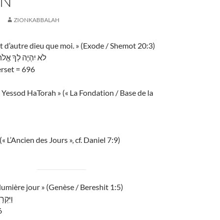
ON
ZIONKABBALAH
nt d’autre dieu que moi. » (Exode / Shemot 20:3)
לֹא יִהְיֶה לְךָ אֱלֹ
rset = 696
 Yessod HaTorah » (« La Fondation / Base de la
(« L’Ancien des Jours », cf. Daniel 7:9)
 lumière jour » (Genèse / Bereshit 1:5)
וַיִּק
6