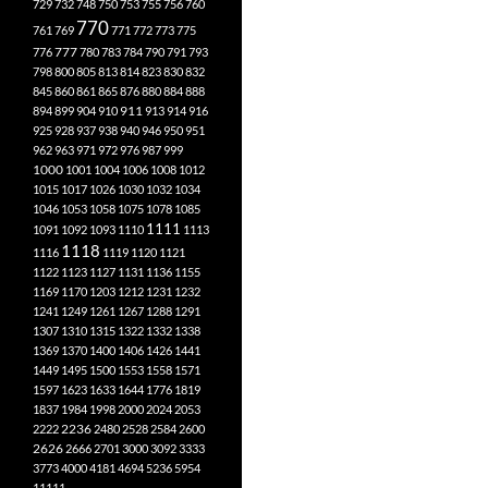
729
732
748
750
753
755
756
760
770
761
769
771
772
773
775
777
776
780
783
784
790
791
793
798
800
805
813
814
823
830
832
845
860
861
865
876
880
884
888
894
899
904
910
911
913
914
916
925
928
937
938
940
946
950
951
962
963
971
972
976
987
999
1000
1001
1004
1006
1008
1012
1015
1017
1026
1030
1032
1034
1046
1053
1058
1075
1078
1085
1111
1091
1092
1093
1110
1113
1118
1116
1119
1120
1121
1122
1123
1127
1131
1136
1155
1169
1170
1203
1212
1231
1232
1241
1249
1261
1267
1288
1291
1307
1310
1315
1322
1332
1338
1369
1370
1400
1406
1426
1441
1449
1495
1500
1553
1558
1571
1597
1623
1633
1644
1776
1819
1837
1984
1998
2000
2024
2053
2222
2236
2480
2528
2584
2600
2626
2666
2701
3000
3092
3333
3773
4000
4181
4694
5236
5954
11111