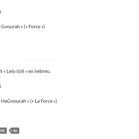
6
 Gvourah » (« Force »)
t « Lelo tslil » en hébreu.
1
 HaGvourah » (« La Force »)
696
86