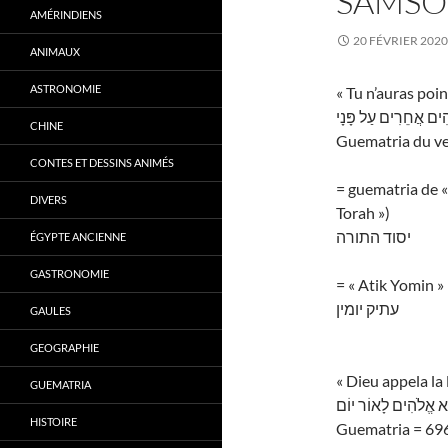
SAMS
AMÉRINDIENS
20 FÉVRIER 2020
ANIMAUX
ASTRONOMIE
« Tu n’auras poi
הִים אֲחֵרִים עַל פָּנָי
CHINE
Guematria du ve
CONTES ET DESSINS ANIMÉS
= guematria de «
DIVERS
Torah »)
יסוד התורה
ÉGYPTE ANCIENNE
GASTRONOMIE
= « Atik Yomin » 
עתיק יומין
GAULES
GEOGRAPHIE
« Dieu appela la
GUEMATRIA
ְרָא אֱלֹהִים לָאוֹר יוֹם
HISTOIRE
Guematria = 69