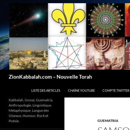
Recherche
ZionKabbalah.com – Nouvelle Torah
ALLER AU CONTENU
LISTE DES ARTICLES
CHAÎNE YOUTUBE
COMPTE TWITTER
Kabbalah, Gnose, Guematria,
Anthropologie, Linguistique,
Métaphysique, Langue des
Oiseaux, Humour, Rock et
GUEMATRIA
Poésie.