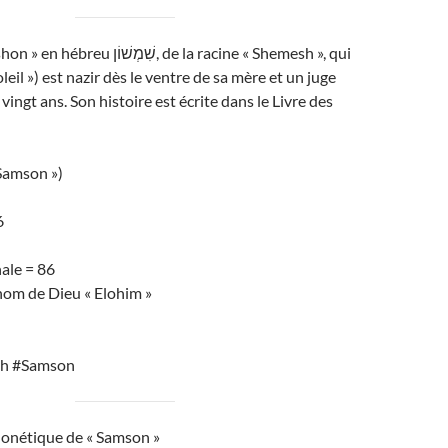
שִׁמְש, de la racine « Shemesh », qui
oleil ») est nazir dès le ventre de sa mère et un juge
vingt ans. Son histoire est écrite dans le Livre des
Samson »)
6
ale = 86
nom de Dieu « Elohim »
h #Samson
honétique de « Samson »