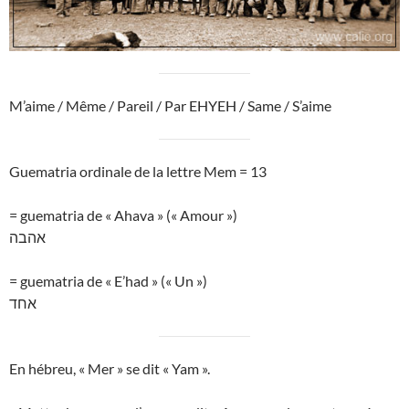
M’aime / Même / Pareil / Par EHYEH / Same / S’aime
Guematria ordinale de la lettre Mem = 13
= guematria de « Ahava » (« Amour »)
אהבה
= guematria de « E’had » (« Un »)
אחד
En hébreu, « Mer » se dit « Yam ».