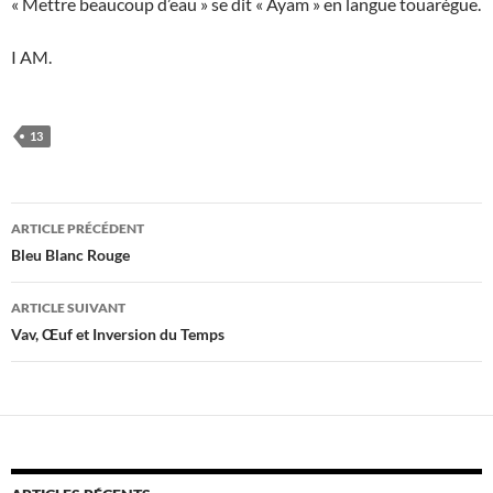
« Mettre beaucoup d’eau » se dit « Ayam » en langue touarègue.
I AM.
13
Navigation
ARTICLE PRÉCÉDENT
des
Bleu Blanc Rouge
articles
ARTICLE SUIVANT
Vav, Œuf et Inversion du Temps