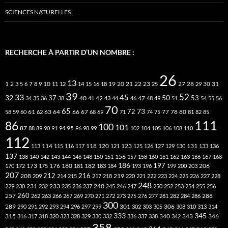
SCIENCES NATURELLES
RECHERCHE À PARTIR D’UN NOMBRE :
26
13
2
7
10
20
21
22
23
27
31
1
3
5
6
8
9
11
12
14
15
16
18
19
25
28
29
30
39
52
33
45
32
37
50
40
42
53
34
35
36
38
41
43
44
46
47
48
49
51
54
55
56
70
65
73
72
63
66
78
80
58
59
60
61
62
64
67
68
69
71
74
75
77
81
82
85
111
86
100
101
87
95
88
89
90
91
94
96
98
99
102
104
105
106
108
110
112
118
120
113
114
115
116
117
121
123
125
126
127
129
130
131
133
136
137
138
140
142
143
144
146
148
150
151
156
157
158
160
161
162
163
166
167
168
186
173
182
197
206
170
172
175
176
180
181
183
184
193
196
199
200
203
207
212
216
219
208
209
214
215
217
218
220
221
222
223
224
225
226
227
228
248
240
229
230
231
232
233
235
236
237
245
246
247
250
252
253
254
255
256
260
257
262
263
266
267
269
270
271
272
273
275
276
277
281
282
284
286
288
300
301
306
289
290
291
292
293
294
296
297
299
302
303
305
308
310
313
314
333
345
315
340
346
316
317
318
320
323
328
329
330
332
336
337
338
342
343
358