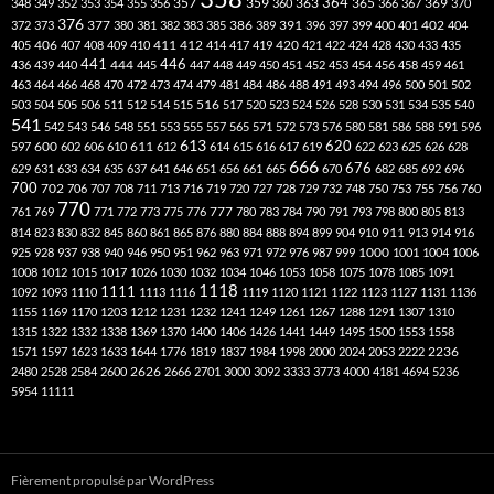
357
359
363
364
365
369
348
349
352
353
354
355
356
360
366
367
370
376
377
386
391
402
372
373
380
381
382
383
385
389
396
397
399
400
401
404
412
405
406
407
408
409
410
411
414
417
419
420
421
422
424
428
430
433
435
441
444
446
436
439
440
445
447
448
449
450
451
452
453
454
456
458
459
461
463
464
466
468
470
472
473
474
479
481
484
486
488
491
493
494
496
500
501
502
516
503
504
505
506
511
512
514
515
517
520
523
524
526
528
530
531
534
535
540
541
542
543
546
548
551
553
555
557
565
571
572
573
576
580
581
586
588
591
596
613
611
620
597
600
602
606
610
612
614
615
616
617
619
622
623
625
626
628
666
676
629
631
633
634
635
637
641
646
651
656
661
665
670
682
685
692
696
700
702
706
707
708
711
713
716
719
720
727
728
729
732
748
750
753
755
756
760
770
777
761
769
771
772
773
775
776
780
783
784
790
791
793
798
800
805
813
814
823
830
832
845
860
861
865
876
880
884
888
894
899
904
910
911
913
914
916
1000
925
928
937
938
940
946
950
951
962
963
971
972
976
987
999
1001
1004
1006
1008
1012
1015
1017
1026
1030
1032
1034
1046
1053
1058
1075
1078
1085
1091
1118
1111
1092
1093
1110
1113
1116
1119
1120
1121
1122
1123
1127
1131
1136
1155
1169
1170
1203
1212
1231
1232
1241
1249
1261
1267
1288
1291
1307
1310
1315
1322
1332
1338
1369
1370
1400
1406
1426
1441
1449
1495
1500
1553
1558
1571
1597
1623
1633
1644
1776
1819
1837
1984
1998
2000
2024
2053
2222
2236
2480
2528
2584
2600
2626
2666
2701
3000
3092
3333
3773
4000
4181
4694
5236
5954
11111
Fièrement propulsé par WordPress