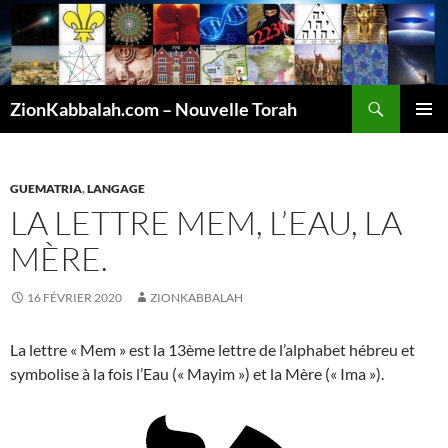
Recherche
ZionKabbalah.com – Nouvelle Torah
ALLER
MENU
AU
PRINCI
CONTENU
GUEMATRIA
,
LANGAGE
LA LETTRE MEM, L’EAU, LA
MÈRE.
16 FÉVRIER 2020
ZIONKABBALAH
La lettre « Mem » est la 13ème lettre de l’alphabet hébreu et
symbolise à la fois l’Eau (« Mayim ») et la Mère (« Ima »).