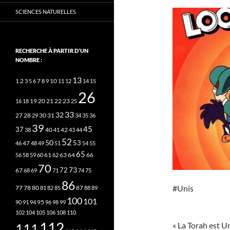
SCIENCES NATURELLES
RECHERCHE À PARTIR D’UN
NOMBRE :
13
2
7
10
1
3
5
6
8
9
11
12
14
15
26
20
21
22
23
16
18
19
25
33
32
27
31
28
29
30
34
35
36
39
45
37
40
42
38
41
43
44
52
50
53
46
47
48
49
51
54
55
65
63
66
56
58
59
60
61
62
64
70
73
72
67
68
69
71
74
75
86
#Unis
78
80
87
77
81
82
85
88
89
100
101
95
90
91
94
96
98
99
102
104
105
106
108
110
112
« La Torah est U
111