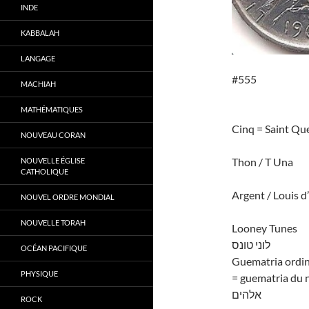
INDE
KABBALAH
LANGAGE
#555
MACHIAH
MATHÉMATIQUES
Cinq = Saint Que
NOUVEAU CORAN
Thon / T Una
NOUVELLE ÉGLISE
CATHOLIQUE
Argent / Louis d
NOUVEL ORDRE MONDIAL
NOUVELLE TORAH
Looney Tunes
לוני טונס
OCÉAN PACIFIQUE
Guematria ordin
PHYSIQUE
= guematria du 
אלהים
ROCK