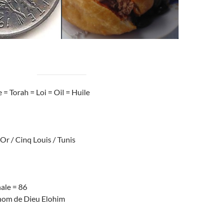
 = Torah = Loi = Oil = Huile
’Or / Cinq Louis / Tunis
ale = 86
nom de Dieu Elohim