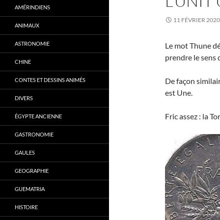
L’UNIT
AMÉRINDIENS
11 FÉVRIER 2020
ANIMAUX
ASTRONOMIE
Le mot Thune dés
prendre le sens 
CHINE
De façon similair
CONTES ET DESSINS ANIMÉS
est Une.
DIVERS
Fric assez : la T
ÉGYPTE ANCIENNE
GASTRONOMIE
GAULES
GEOGRAPHIE
GUEMATRIA
HISTOIRE