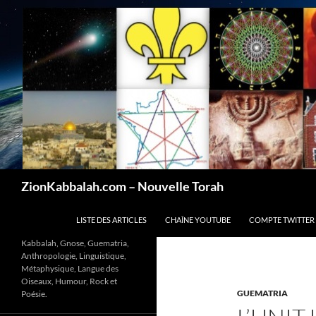
Recherche
ZionKabbalah.com – Nouvelle Torah
ALLER AU CONTENU
LISTE DES ARTICLES
CHAÎNE YOUTUBE
COMPTE TWITTER
Kabbalah, Gnose, Guematria,
Anthropologie, Linguistique,
Métaphysique, Langue des
Oiseaux, Humour, Rock et
GUEMATRIA
Poésie.