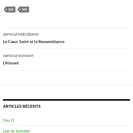
200
300
Navigation
ARTICLE PRÉCÉDENT
des
Le Cœur Saint et la Ressemblance
articles
ARTICLE SUIVANT
L’Aimant
ARTICLES RÉCENTS
You D
Lier et Jumeler