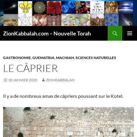
Recherche
ZionKabbalah.com – Nouvelle Torah
ALLER
MENU
AU
PRINCI
CONTENU
GASTRONOMIE
,
GUEMATRIA
,
MACHIAH
,
SCIENCES NATURELLES
LE CÂPRIER
30 JANVIER 2020
ZIONKABBALAH
Il y a de nombreux amas de câpriers poussant sur le Kotel.