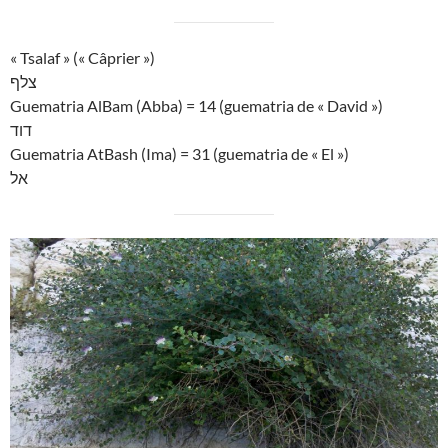
« Tsalaf » (« Câprier »)
צלף
Guematria AlBam (Abba) = 14 (guematria de « David »)
דוד
Guematria AtBash (Ima) = 31 (guematria de « El »)
אל