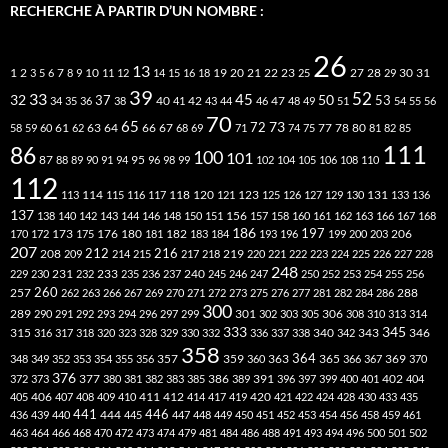
RECHERCHE À PARTIR D’UN NOMBRE :
26
13
2
7
10
20
21
22
23
27
31
1
3
5
6
8
9
11
12
14
15
16
18
19
25
28
29
30
39
52
33
45
32
37
50
40
42
53
34
35
36
38
41
43
44
46
47
48
49
51
54
55
56
70
65
73
72
63
66
78
80
58
59
60
61
62
64
67
68
69
71
74
75
77
81
82
85
111
86
100
101
87
95
88
89
90
91
94
96
98
99
102
104
105
106
108
110
112
118
120
113
114
115
116
117
121
123
125
126
127
129
130
131
133
136
137
138
140
142
143
144
146
148
150
151
156
157
158
160
161
162
163
166
167
168
186
173
182
197
206
170
172
175
176
180
181
183
184
193
196
199
200
203
207
212
216
219
208
209
214
215
217
218
220
221
222
223
224
225
226
227
228
248
240
229
230
231
232
233
235
236
237
245
246
247
250
252
253
254
255
256
260
257
262
263
266
267
269
270
271
272
273
275
276
277
281
282
284
286
288
300
301
306
289
290
291
292
293
294
296
297
299
302
303
305
308
310
313
314
333
345
315
340
346
316
317
318
320
323
328
329
330
332
336
337
338
342
343
358
357
359
363
364
365
369
348
349
352
353
354
355
356
360
366
367
370
376
377
386
391
402
372
373
380
381
382
383
385
389
396
397
399
400
401
404
412
405
406
407
408
409
410
411
414
417
419
420
421
422
424
428
430
433
435
441
444
446
436
439
440
445
447
448
449
450
451
452
453
454
456
458
459
461
463
464
466
468
470
472
473
474
479
481
484
486
488
491
493
494
496
500
501
502