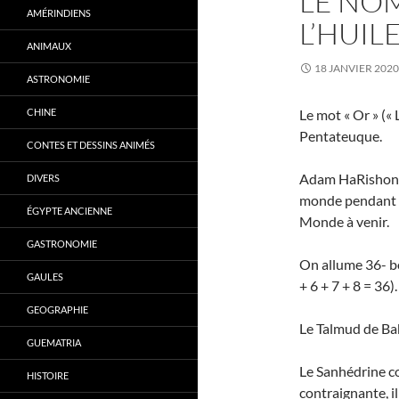
LE NOM
AMÉRINDIENS
L’HUIL
ANIMAUX
18 JANVIER 2020
ASTRONOMIE
CHINE
Le mot « Or » (« 
Pentateuque.
CONTES ET DESSINS ANIMÉS
Adam HaRishon 
DIVERS
monde pendant 3
ÉGYPTE ANCIENNE
Monde à venir.
GASTRONOMIE
On allume 36- bo
GAULES
+ 6 + 7 + 8 = 36).
GEOGRAPHIE
Le Talmud de Ba
GUEMATRIA
Le Sanhédrine c
HISTOIRE
contraignante, i