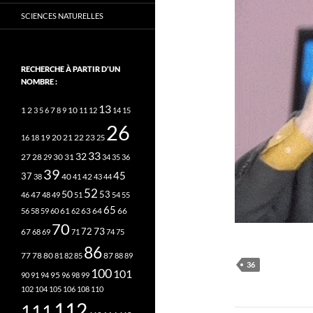
SCIENCES NATURELLES
RECHERCHE À PARTIR D’UN
NOMBRE :
13
2
7
10
1
3
5
6
8
9
11
12
14
15
26
20
21
22
23
16
18
19
25
33
32
27
31
28
29
30
34
35
36
39
45
37
40
42
38
41
43
44
52
50
53
46
47
48
49
51
54
55
65
63
66
56
58
59
60
61
62
64
70
73
72
67
68
69
71
74
75
86
78
80
87
77
81
82
85
88
89
36
100
101
95
90
91
94
96
98
99
102
104
105
106
108
110
112
111