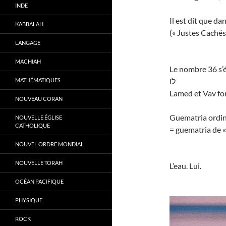
INDE
Il est dit que d
KABBALAH
(« Justes Cachés 
LANGAGE
MACHIAH
Le nombre 36 s’é
לו
MATHÉMATIQUES
Lamed et Vav form
NOUVEAU CORAN
Guematria ordin
NOUVELLE ÉGLISE
CATHOLIQUE
= guematria de « 
NOUVEL ORDRE MONDIAL
NOUVELLE TORAH
L’eau. Lui.
OCÉAN PACIFIQUE
PHYSIQUE
ROCK