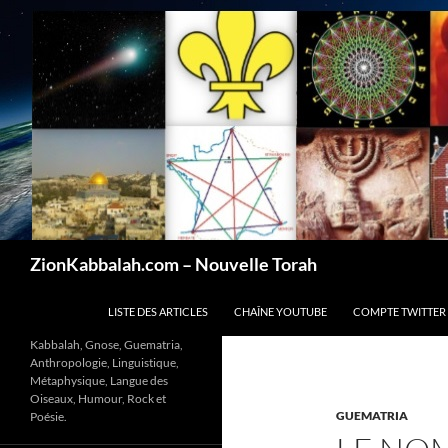
Recherche
ZionKabbalah.com – Nouvelle Torah
ALLER AU CONTENU
LISTE DES ARTICLES
CHAÎNE YOUTUBE
COMPTE TWITTER
Kabbalah, Gnose, Guematria,
Anthropologie, Linguistique,
Métaphysique, Langue des
Oiseaux, Humour, Rock et
GUEMATRIA
Poésie.