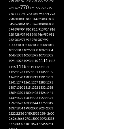
729
732
748
750
753
755
756
760
770
761
769
771
772
773
775
777
776
780
783
784
790
791
793
798
800
805
813
814
823
830
832
845
860
861
865
876
880
884
888
894
899
904
910
911
913
914
916
925
928
937
938
940
946
950
951
962
963
971
972
976
987
999
1000
1001
1004
1006
1008
1012
1015
1017
1026
1030
1032
1034
1046
1053
1058
1075
1078
1085
1111
1091
1092
1093
1110
1113
1118
1116
1119
1120
1121
1122
1123
1127
1131
1136
1155
1169
1170
1203
1212
1231
1232
1241
1249
1261
1267
1288
1291
1307
1310
1315
1322
1332
1338
1369
1370
1400
1406
1426
1441
1449
1495
1500
1553
1558
1571
1597
1623
1633
1644
1776
1819
1837
1984
1998
2000
2024
2053
2222
2236
2480
2528
2584
2600
2626
2666
2701
3000
3092
3333
3773
4000
4181
4694
5236
5954
11111