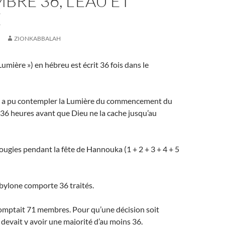
BRE 36, L’EAU ET
E
ZIONKABBALAH
Lumière ») en hébreu est écrit 36 fois dans le
a pu contempler la Lumière du commencement du
6 heures avant que Dieu ne la cache jusqu’au
ugies pendant la fête de Hannouka (1 + 2 + 3 + 4 + 5
bylone comporte 36 traités.
omptait 71 membres. Pour qu’une décision soit
l devait y avoir une majorité d’au moins 36.