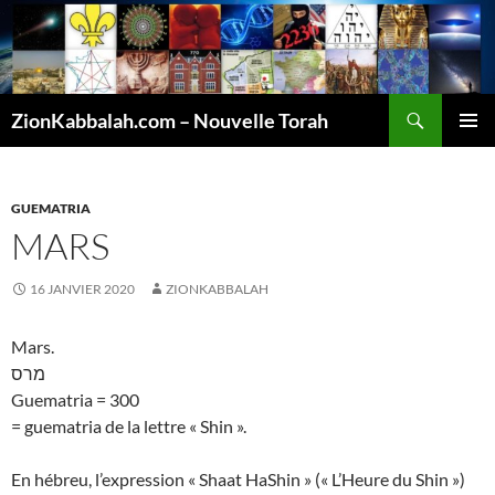
Recherche
ZionKabbalah.com – Nouvelle Torah
ALLER
MENU
AU
PRINCI
CONTENU
GUEMATRIA
MARS
16 JANVIER 2020
ZIONKABBALAH
Mars.
מרס
Guematria = 300
= guematria de la lettre « Shin ».
En hébreu, l’expression « Shaat HaShin » (« L’Heure du Shin »)