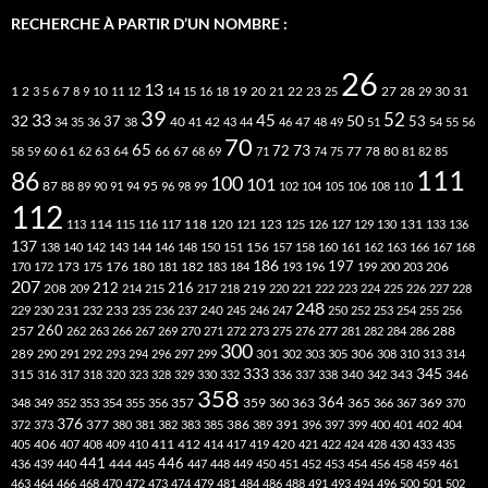
RECHERCHE À PARTIR D’UN NOMBRE :
26
13
2
7
10
20
21
22
23
27
31
1
3
5
6
8
9
11
12
14
15
16
18
19
25
28
29
30
39
52
33
45
32
37
50
40
42
53
34
35
36
38
41
43
44
46
47
48
49
51
54
55
56
70
65
73
72
63
66
78
80
58
59
60
61
62
64
67
68
69
71
74
75
77
81
82
85
111
86
100
101
87
95
88
89
90
91
94
96
98
99
102
104
105
106
108
110
112
118
120
113
114
115
116
117
121
123
125
126
127
129
130
131
133
136
137
138
140
142
143
144
146
148
150
151
156
157
158
160
161
162
163
166
167
168
186
173
182
197
206
170
172
175
176
180
181
183
184
193
196
199
200
203
207
212
216
219
208
209
214
215
217
218
220
221
222
223
224
225
226
227
228
248
240
229
230
231
232
233
235
236
237
245
246
247
250
252
253
254
255
256
260
257
262
263
266
267
269
270
271
272
273
275
276
277
281
282
284
286
288
300
301
306
289
290
291
292
293
294
296
297
299
302
303
305
308
310
313
314
333
345
315
340
346
316
317
318
320
323
328
329
330
332
336
337
338
342
343
358
357
359
363
364
365
369
348
349
352
353
354
355
356
360
366
367
370
376
377
386
391
402
372
373
380
381
382
383
385
389
396
397
399
400
401
404
412
405
406
407
408
409
410
411
414
417
419
420
421
422
424
428
430
433
435
441
444
446
436
439
440
445
447
448
449
450
451
452
453
454
456
458
459
461
463
464
466
468
470
472
473
474
479
481
484
486
488
491
493
494
496
500
501
502