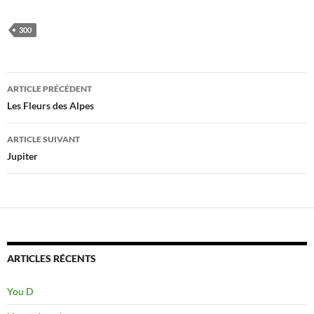
300
Navigation
ARTICLE PRÉCÉDENT
des
Les Fleurs des Alpes
articles
ARTICLE SUIVANT
Jupiter
ARTICLES RÉCENTS
You D