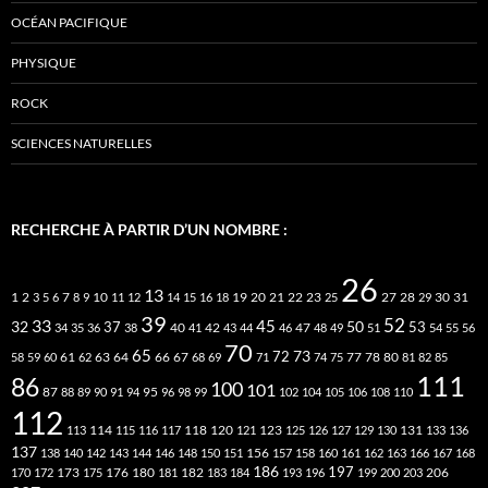
OCÉAN PACIFIQUE
PHYSIQUE
ROCK
SCIENCES NATURELLES
RECHERCHE À PARTIR D’UN NOMBRE :
26
13
2
7
10
20
21
22
23
27
31
1
3
5
6
8
9
11
12
14
15
16
18
19
25
28
29
30
39
52
33
45
32
37
50
40
42
53
34
35
36
38
41
43
44
46
47
48
49
51
54
55
56
70
65
73
72
63
66
78
80
58
59
60
61
62
64
67
68
69
71
74
75
77
81
82
85
111
86
100
101
87
95
88
89
90
91
94
96
98
99
102
104
105
106
108
110
112
118
120
113
114
115
116
117
121
123
125
126
127
129
130
131
133
136
137
138
140
142
143
144
146
148
150
151
156
157
158
160
161
162
163
166
167
168
186
173
182
197
206
170
172
175
176
180
181
183
184
193
196
199
200
203