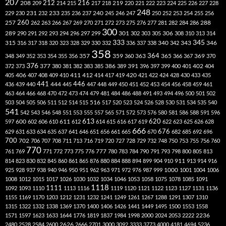
207
212
216
219
208
209
214
215
217
218
220
221
222
223
224
225
226
227
228
248
240
229
230
231
232
233
235
236
237
245
246
247
250
252
253
254
255
256
260
257
262
263
266
267
269
270
271
272
273
275
276
277
281
282
284
286
288
300
301
306
289
290
291
292
293
294
296
297
299
302
303
305
308
310
313
314
333
345
315
340
346
316
317
318
320
323
328
329
330
332
336
337
338
342
343
358
357
359
363
364
365
369
348
349
352
353
354
355
356
360
366
367
370
376
377
386
391
402
372
373
380
381
382
383
385
389
396
397
399
400
401
404
412
405
406
407
408
409
410
411
414
417
419
420
421
422
424
428
430
433
435
441
444
446
436
439
440
445
447
448
449
450
451
452
453
454
456
458
459
461
463
464
466
468
470
472
473
474
479
481
484
486
488
491
493
494
496
500
501
502
516
503
504
505
506
511
512
514
515
517
520
523
524
526
528
530
531
534
535
540
541
542
543
546
548
551
553
555
557
565
571
572
573
576
580
581
586
588
591
596
613
611
620
597
600
602
606
610
612
614
615
616
617
619
622
623
625
626
628
666
676
629
631
633
634
635
637
641
646
651
656
661
665
670
682
685
692
696
700
702
706
707
708
711
713
716
719
720
727
728
729
732
748
750
753
755
756
760
770
777
761
769
771
772
773
775
776
780
783
784
790
791
793
798
800
805
813
814
823
830
832
845
860
861
865
876
880
884
888
894
899
904
910
911
913
914
916
1000
925
928
937
938
940
946
950
951
962
963
971
972
976
987
999
1001
1004
1006
1008
1012
1015
1017
1026
1030
1032
1034
1046
1053
1058
1075
1078
1085
1091
1118
1111
1092
1093
1110
1113
1116
1119
1120
1121
1122
1123
1127
1131
1136
1155
1169
1170
1203
1212
1231
1232
1241
1249
1261
1267
1288
1291
1307
1310
1315
1322
1332
1338
1369
1370
1400
1406
1426
1441
1449
1495
1500
1553
1558
1571
1597
1623
1633
1644
1776
1819
1837
1984
1998
2000
2024
2053
2222
2236
2480
2528
2584
2600
2626
2666
2701
3000
3092
3333
3773
4000
4181
4694
5236