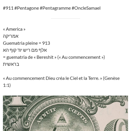
#911 #Pentagone #Pentagramme #OncleSamael
« America »
אמריקה
Guematria pleine = 913
אלף מם ריש יוד קוף הא
= guematria de « Bereshit » (« Au commencement »)
בראשית
« Au commencement Dieu créa le Ciel et la Terre. » (Genèse
1:1)