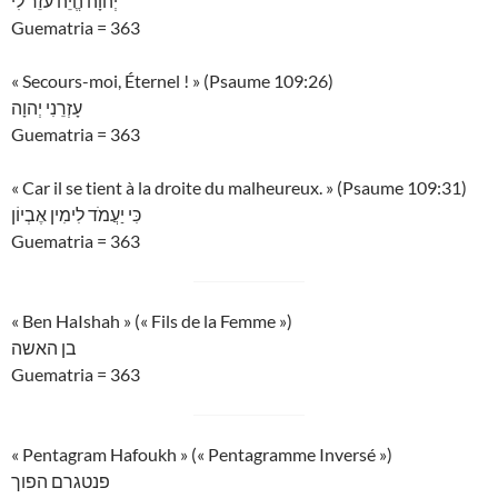
יְהוָה הֱיֵה עֹזֵר לִי
Guematria = 363
« Secours-moi, Éternel ! » (Psaume 109:26)
עָזְרֵנִי יְהוָה
Guematria = 363
« Car il se tient à la droite du malheureux. » (Psaume 109:31)
כִּי יַעֲמֹד לִימִין אֶבְיוֹן
Guematria = 363
« Ben HaIshah » (« Fils de la Femme »)
בן האשה
Guematria = 363
« Pentagram Hafoukh » (« Pentagramme Inversé »)
פנטגרם הפוך