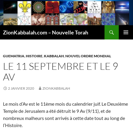
Recherche
ZionKabbalah.com – Nouvelle Torah
ALLER
MENU
AU
PRINCI
CONTENU
GUEMATRIA
,
HISTOIRE
,
KABBALAH
,
NOUVEL ORDRE MONDIAL
LE 11 SEPTEMBRE ET LE 9
AV
2 JANVIER 2020
ZIONKABBALAH
Le mois d’Av est le 11ème mois du calendrier juif. Le Deuxième
Temple de Jerusalem a été détruit le 9 Av (9/11), et de
nombreux malheurs sont arrivés à cette date tout au long de
l’Histoire.