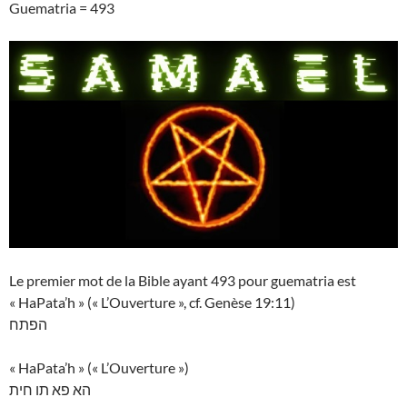
Guematria = 493
Le premier mot de la Bible ayant 493 pour guematria est
« HaPata’h » (« L’Ouverture », cf. Genèse 19:11)
הפתח
« HaPata’h » (« L’Ouverture »)
הא פא תו חית