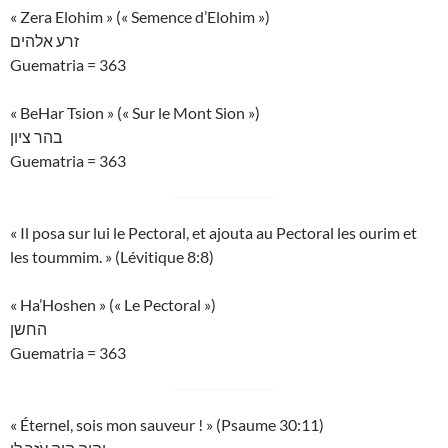
« Zera Elohim » (« Semence d’Elohim »)
זרע אלהים
Guematria = 363
« BeHar Tsion » (« Sur le Mont Sion »)
בהר ציון
Guematria = 363
« Il posa sur lui le Pectoral, et ajouta au Pectoral les ourim et
les toummim. » (Lévitique 8:8)
« Ha’Hoshen » (« Le Pectoral »)
החשן
Guematria = 363
« Éternel, sois mon sauveur ! » (Psaume 30:11)