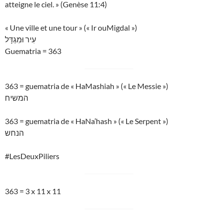
atteigne le ciel. » (Genèse 11:4)
« Une ville et une tour » (« Ir ouMigdal »)
עִיר וּמִגְדָּל
Guematria = 363
363 = guematria de « HaMashiah » (« Le Messie »)
המשיח
363 = guematria de « HaNa’hash » (« Le Serpent »)
הנחש
#LesDeuxPiliers
363 = 3 x 11 x 11