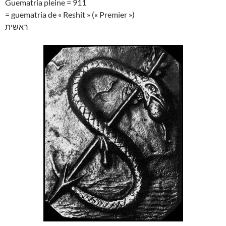
Guematria pleine = 911
= guematria de « Reshit » (« Premier »)
ראשית