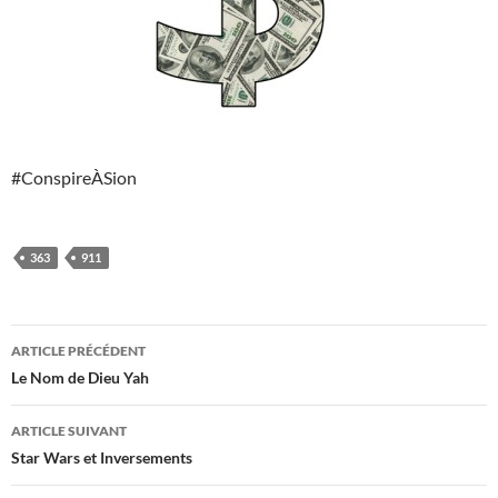
#ConspireÀSion
363
911
Navigation
ARTICLE PRÉCÉDENT
des
Le Nom de Dieu Yah
articles
ARTICLE SUIVANT
Star Wars et Inversements