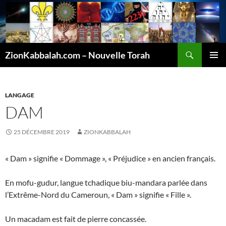
Recherche
ZionKabbalah.com – Nouvelle Torah
ALLER
MENU
AU
PRINCI
CONTENU
LANGAGE
DAM
25 DÉCEMBRE 2019
ZIONKABBALAH
« Dam » signifie « Dommage », « Préjudice » en ancien français.
En mofu-gudur, langue tchadique biu-mandara parlée dans
l’Extrême-Nord du Cameroun, « Dam » signifie « Fille ».
Un macadam est fait de pierre concassée.