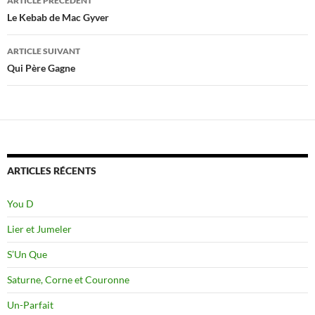
ARTICLE PRÉCÉDENT
des
Le Kebab de Mac Gyver
articles
ARTICLE SUIVANT
Qui Père Gagne
ARTICLES RÉCENTS
You D
Lier et Jumeler
S’Un Que
Saturne, Corne et Couronne
Un-Parfait