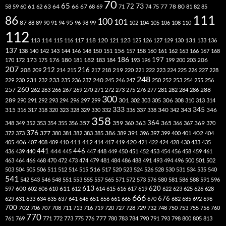
70
65
73
72
63
66
78
80
58
59
60
61
62
64
67
68
69
71
74
75
77
81
82
85
111
86
100
101
87
95
88
89
90
91
94
96
98
99
102
104
105
106
108
110
112
118
120
113
114
115
116
117
121
123
125
126
127
129
130
131
133
136
137
138
140
142
143
144
146
148
150
151
156
157
158
160
161
162
163
166
167
168
186
173
182
197
206
170
172
175
176
180
181
183
184
193
196
199
200
203
207
212
216
219
208
209
214
215
217
218
220
221
222
223
224
225
226
227
228
248
240
229
230
231
232
233
235
236
237
245
246
247
250
252
253
254
255
256
260
257
262
263
266
267
269
270
271
272
273
275
276
277
281
282
284
286
288
300
301
306
289
290
291
292
293
294
296
297
299
302
303
305
308
310
313
314
333
345
315
340
346
316
317
318
320
323
328
329
330
332
336
337
338
342
343
358
357
359
363
364
365
369
348
349
352
353
354
355
356
360
366
367
370
376
377
386
391
402
372
373
380
381
382
383
385
389
396
397
399
400
401
404
412
405
406
407
408
409
410
411
414
417
419
420
421
422
424
428
430
433
435
441
444
446
436
439
440
445
447
448
449
450
451
452
453
454
456
458
459
461
463
464
466
468
470
472
473
474
479
481
484
486
488
491
493
494
496
500
501
502
516
503
504
505
506
511
512
514
515
517
520
523
524
526
528
530
531
534
535
540
541
542
543
546
548
551
553
555
557
565
571
572
573
576
580
581
586
588
591
596
613
611
620
597
600
602
606
610
612
614
615
616
617
619
622
623
625
626
628
666
676
629
631
633
634
635
637
641
646
651
656
661
665
670
682
685
692
696
700
702
706
707
708
711
713
716
719
720
727
728
729
732
748
750
753
755
756
760
770
777
761
769
771
772
773
775
776
780
783
784
790
791
793
798
800
805
813