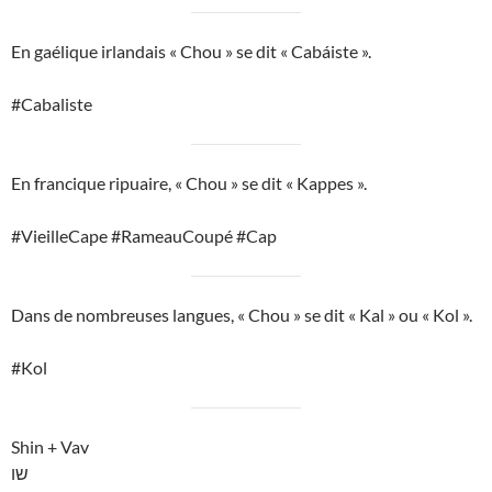
En gaélique irlandais « Chou » se dit « Cabáiste ».
#Cabaliste
En francique ripuaire, « Chou » se dit « Kappes ».
#VieilleCape #RameauCoupé #Cap
Dans de nombreuses langues, « Chou » se dit « Kal » ou « Kol ».
#Kol
Shin + Vav
שו