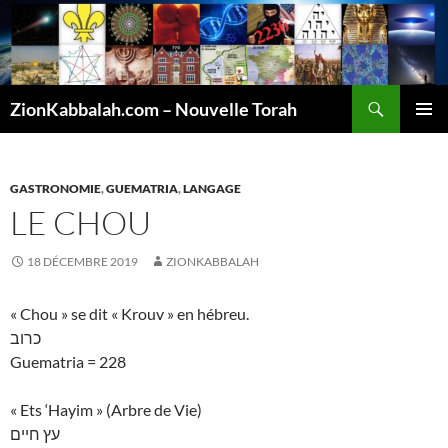
Recherche
ZionKabbalah.com – Nouvelle Torah
ALLER
MENU
AU
PRINCI
CONTENU
GASTRONOMIE
,
GUEMATRIA
,
LANGAGE
LE CHOU
18 DÉCEMBRE 2019
ZIONKABBALAH
« Chou » se dit « Krouv » en hébreu.
כרוב
Guematria = 228
« Ets ‘Hayim » (Arbre de Vie)
עץ חיים