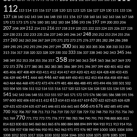
112
118
120
113
114
115
116
117
121
123
125
126
127
129
130
131
133
136
137
138
140
142
143
144
146
148
150
151
156
157
158
160
161
162
163
166
167
168
186
173
182
197
206
170
172
175
176
180
181
183
184
193
196
199
200
203
207
212
216
219
208
209
214
215
217
218
220
221
222
223
224
225
226
227
228
248
240
229
230
231
232
233
235
236
237
245
246
247
250
252
253
254
255
256
260
257
262
263
266
267
269
270
271
272
273
275
276
277
281
282
284
286
288
300
301
306
289
290
291
292
293
294
296
297
299
302
303
305
308
310
313
314
333
345
315
340
346
316
317
318
320
323
328
329
330
332
336
337
338
342
343
358
357
359
363
364
365
369
348
349
352
353
354
355
356
360
366
367
370
376
377
386
391
402
372
373
380
381
382
383
385
389
396
397
399
400
401
404
412
405
406
407
408
409
410
411
414
417
419
420
421
422
424
428
430
433
435
441
444
446
436
439
440
445
447
448
449
450
451
452
453
454
456
458
459
461
463
464
466
468
470
472
473
474
479
481
484
486
488
491
493
494
496
500
501
502
516
503
504
505
506
511
512
514
515
517
520
523
524
526
528
530
531
534
535
540
541
542
543
546
548
551
553
555
557
565
571
572
573
576
580
581
586
588
591
596
613
611
620
597
600
602
606
610
612
614
615
616
617
619
622
623
625
626
628
666
676
629
631
633
634
635
637
641
646
651
656
661
665
670
682
685
692
696
700
702
706
707
708
711
713
716
719
720
727
728
729
732
748
750
753
755
756
760
770
777
761
769
771
772
773
775
776
780
783
784
790
791
793
798
800
805
813
814
823
830
832
845
860
861
865
876
880
884
888
894
899
904
910
911
913
914
916
1000
925
928
937
938
940
946
950
951
962
963
971
972
976
987
999
1001
1004
1006
1008
1012
1015
1017
1026
1030
1032
1034
1046
1053
1058
1075
1078
1085
1091