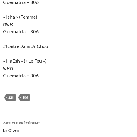
Guematria = 306
« Isha » (Femme)
אשה
Guematria = 306
#NaîtreDansUnChou
« HaEsh » (« Le Feu »)
האש
Guematria = 306
228
306
Navigation
ARTICLE PRÉCÉDENT
des
Le Givre