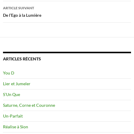
articles
ARTICLE SUIVANT
De l’Ego à la Lumière
ARTICLES RÉCENTS
You D
Lier et Jumeler
S’Un Que
Saturne, Corne et Couronne
Un-Parfait
Réalise à Sion