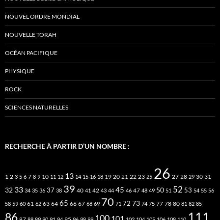
NOUVEL ORDRE MONDIAL
NOUVELLE TORAH
OCÉAN PACIFIQUE
PHYSIQUE
ROCK
SCIENCES NATURELLES
RECHERCHE À PARTIR D’UN NOMBRE :
26
13
2
7
10
20
21
22
23
27
31
1
3
5
6
8
9
11
12
14
15
16
18
19
25
28
29
30
39
52
33
45
32
37
50
40
42
53
34
35
36
38
41
43
44
46
47
48
49
51
54
55
56
70
65
73
72
63
66
78
80
58
59
60
61
62
64
67
68
69
71
74
75
77
81
82
85
111
86
100
101
87
95
88
89
90
91
94
96
98
99
102
104
105
106
108
110