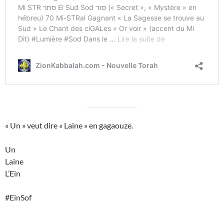
« Un » veut dire « Laine » en gagaouze.
Un
Laine
L’Ein
#EinSof