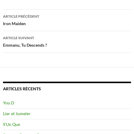
Navigation
ARTICLE PRÉCÉDENT
des
Iron Maiden
articles
ARTICLE SUIVANT
Emmanu, Tu Descends ?
ARTICLES RÉCENTS
You D
Lier et Jumeler
S’Un Que