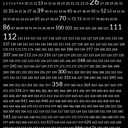
26
13
2
7
10
20
21
22
23
27
31
1
3
5
6
8
9
11
12
14
15
16
18
19
25
28
29
30
39
52
33
45
32
37
50
40
42
53
34
35
36
38
41
43
44
46
47
48
49
51
54
55
56
70
65
73
72
63
66
78
80
58
59
60
61
62
64
67
68
69
71
74
75
77
81
82
85
111
86
100
101
87
95
88
89
90
91
94
96
98
99
102
104
105
106
108
110
112
118
120
113
114
115
116
117
121
123
125
126
127
129
130
131
133
136
137
138
140
142
143
144
146
148
150
151
156
157
158
160
161
162
163
166
167
168
186
173
182
197
206
170
172
175
176
180
181
183
184
193
196
199
200
203
207
212
216
219
208
209
214
215
217
218
220
221
222
223
224
225
226
227
228
248
240
229
230
231
232
233
235
236
237
245
246
247
250
252
253
254
255
256
260
257
262
263
266
267
269
270
271
272
273
275
276
277
281
282
284
286
288
300
301
306
289
290
291
292
293
294
296
297
299
302
303
305
308
310
313
314
333
345
315
340
346
316
317
318
320
323
328
329
330
332
336
337
338
342
343
358
357
359
363
364
365
369
348
349
352
353
354
355
356
360
366
367
370
376
377
386
391
402
372
373
380
381
382
383
385
389
396
397
399
400
401
404
412
405
406
407
408
409
410
411
414
417
419
420
421
422
424
428
430
433
435
441
444
446
436
439
440
445
447
448
449
450
451
452
453
454
456
458
459
461
463
464
466
468
470
472
473
474
479
481
484
486
488
491
493
494
496
500
501
502
516
503
504
505
506
511
512
514
515
517
520
523
524
526
528
530
531
534
535
540
541
542
543
546
548
551
553
555
557
565
571
572
573
576
580
581
586
588
591
596
613
611
620
597
600
602
606
610
612
614
615
616
617
619
622
623
625
626
628
666
676
629
631
633
634
635
637
641
646
651
656
661
665
670
682
685
692
696