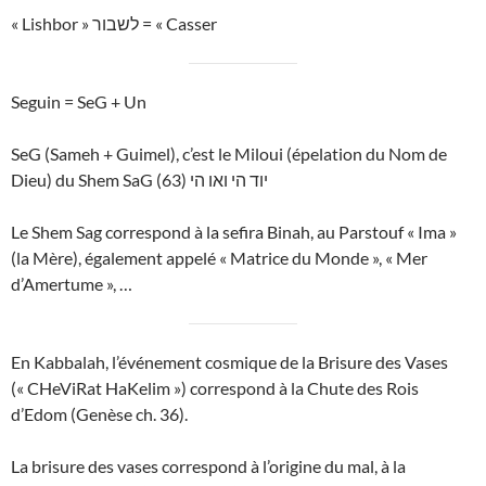
« Lishbor » לשבור = « Casser
Seguin = SeG + Un
SeG (Sameh + Guimel), c’est le Miloui (épelation du Nom de
Dieu) du Shem SaG (63) יוד הי ואו הי
Le Shem Sag correspond à la sefira Binah, au Parstouf « Ima »
(la Mère), également appelé « Matrice du Monde », « Mer
d’Amertume », …
En Kabbalah, l’événement cosmique de la Brisure des Vases
(« CHeViRat HaKelim ») correspond à la Chute des Rois
d’Edom (Genèse ch. 36).
La brisure des vases correspond à l’origine du mal, à la