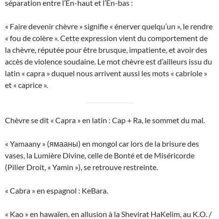
séparation entre l’En-haut et l’En-bas :
« Faire devenir chèvre » signifie « énerver quelqu’un », le rendre
« fou de colère ». Cette expression vient du comportement de
la chèvre, réputée pour être brusque, impatiente, et avoir des
accès de violence soudaine. Le mot chèvre est d’ailleurs issu du
latin « capra » duquel nous arrivent aussi les mots « cabriole »
et « caprice ».
Chèvre se dit « Capra » en latin : Cap + Ra, le sommet du mal.
« Yamaany » (ямааны) en mongol car lors de la brisure des
vases, la Lumière Divine, celle de Bonté et de Miséricorde
(Pilier Droit, « Yamin »), se retrouve restreinte.
« Cabra » en espagnol : KeBara.
« Kao » en hawaïen, en allusion à la Shevirat HaKelim, au K.O. /