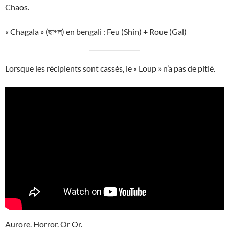
Chaos.
« Chagala » (ছাগল) en bengali : Feu (Shin) + Roue (Gal)
Lorsque les récipients sont cassés, le « Loup » n’a pas de pitié.
Aurore. Horror. Or Or.