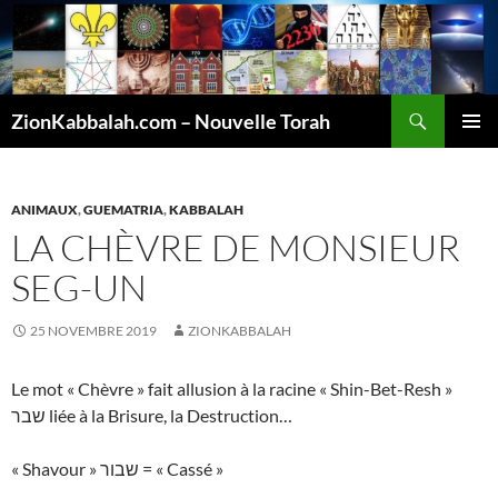
Recherche
ZionKabbalah.com – Nouvelle Torah
ALLER
MENU
AU
PRINCI
CONTENU
ANIMAUX
,
GUEMATRIA
,
KABBALAH
LA CHÈVRE DE MONSIEUR
SEG-UN
25 NOVEMBRE 2019
ZIONKABBALAH
Le mot « Chèvre » fait allusion à la racine « Shin-Bet-Resh »
שבר liée à la Brisure, la Destruction…
« Shavour » שבור = « Cassé »