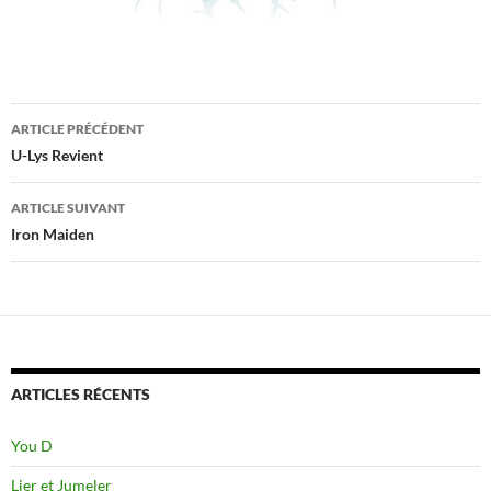
Navigation
ARTICLE PRÉCÉDENT
des
U-Lys Revient
articles
ARTICLE SUIVANT
Iron Maiden
ARTICLES RÉCENTS
You D
Lier et Jumeler