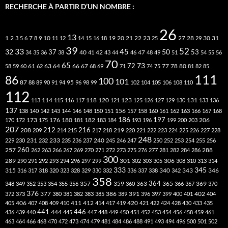
RECHERCHE À PARTIR D’UN NOMBRE :
26
13
2
7
10
20
21
22
23
27
31
1
3
5
6
8
9
11
12
14
15
16
18
19
25
28
29
30
39
52
33
45
32
37
50
40
42
53
34
35
36
38
41
43
44
46
47
48
49
51
54
55
56
70
65
73
72
63
66
78
80
58
59
60
61
62
64
67
68
69
71
74
75
77
81
82
85
111
86
100
101
87
95
88
89
90
91
94
96
98
99
102
104
105
106
108
110
112
118
120
113
114
115
116
117
121
123
125
126
127
129
130
131
133
136
137
138
140
142
143
144
146
148
150
151
156
157
158
160
161
162
163
166
167
168
186
173
182
197
206
170
172
175
176
180
181
183
184
193
196
199
200
203
207
212
216
219
208
209
214
215
217
218
220
221
222
223
224
225
226
227
228
248
240
229
230
231
232
233
235
236
237
245
246
247
250
252
253
254
255
256
260
257
262
263
266
267
269
270
271
272
273
275
276
277
281
282
284
286
288
300
301
306
289
290
291
292
293
294
296
297
299
302
303
305
308
310
313
314
333
345
315
340
346
316
317
318
320
323
328
329
330
332
336
337
338
342
343
358
357
359
363
364
365
369
348
349
352
353
354
355
356
360
366
367
370
376
377
386
391
402
372
373
380
381
382
383
385
389
396
397
399
400
401
404
412
405
406
407
408
409
410
411
414
417
419
420
421
422
424
428
430
433
435
441
444
446
436
439
440
445
447
448
449
450
451
452
453
454
456
458
459
461
463
464
466
468
470
472
473
474
479
481
484
486
488
491
493
494
496
500
501
502