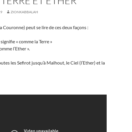
 TERRE ET ETHER
19
ZIONKABBALAH
la Couronne) peut se lire de ces deux façons :
 signifie « comme la Terre »
comme l’Ether ».
tes les Sefirot jusqu’à Malhout, le Ciel (l’Ether) et la