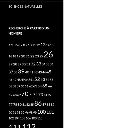
SCIENCES NATURELLES
RECHERCHE À PARTIR D’UN
NOMBRE :
13
2
7
10
1
3
5
6
8
9
11
12
14
15
26
20
21
22
23
16
18
19
25
33
32
27
31
28
29
30
34
35
36
39
45
37
40
42
38
41
43
44
52
50
53
46
47
48
49
51
54
55
65
63
66
56
58
59
60
61
62
64
70
73
72
67
68
69
71
74
75
86
78
80
87
77
81
82
85
88
89
100
101
95
90
91
94
96
98
99
102
104
105
106
108
110
112
111