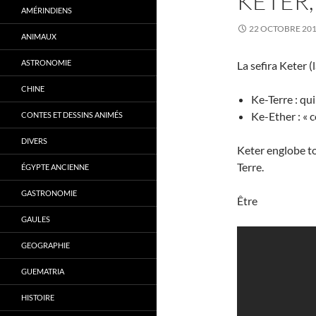
KETER,
AMÉRINDIENS
22 OCTOBRE 20
ANIMAUX
ASTRONOMIE
La sefira Keter (
CHINE
Ke-Terre : qui
Ke-Ether : « 
CONTES ET DESSINS ANIMÉS
DIVERS
Keter englobe tou
Terre.
ÉGYPTE ANCIENNE
GASTRONOMIE
Être
GAULES
GEOGRAPHIE
GUEMATRIA
HISTOIRE