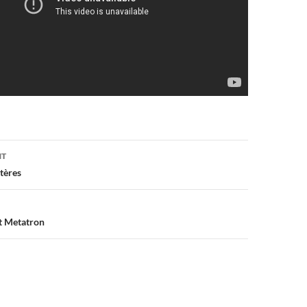
on
NT
tères
t Metatron