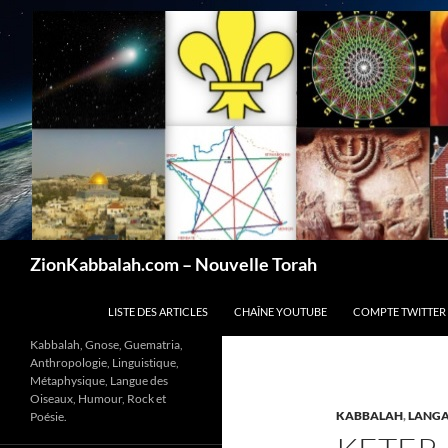
Recherche
ZionKabbalah.com – Nouvelle Torah
ALLER AU CONTENU
LISTE DES ARTICLES
CHAÎNE YOUTUBE
COMPTE TWITTER
Kabbalah, Gnose, Guematria,
Anthropologie, Linguistique,
Métaphysique, Langue des
Oiseaux, Humour, Rock et
KABBALAH
,
LANG
Poésie.