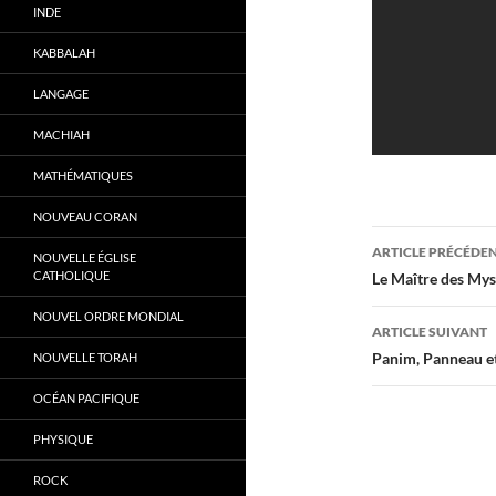
INDE
KABBALAH
LANGAGE
MACHIAH
MATHÉMATIQUES
NOUVEAU CORAN
Navigati
ARTICLE PRÉCÉDE
NOUVELLE ÉGLISE
des
CATHOLIQUE
Le Maître des Mys
articles
NOUVEL ORDRE MONDIAL
ARTICLE SUIVANT
Panim, Panneau e
NOUVELLE TORAH
OCÉAN PACIFIQUE
PHYSIQUE
ROCK