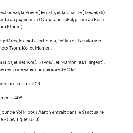
echouva), la Prière (Tefilah), et la Charité (Tsedakah)
érité du jugement » (Ounetané Tokef, prière de Rosh
om Kipour).
e prières, les mots Techouva, Tefilah et Tsesaka sont
mots Tsom, Kol et Mamon.
gent),
tement une valeur numérique de 136.
uematria est de 408.
amon = 408
le jour de Yol Kipour Aaron entrait dans le Sanctuaire
e » (Lévitique 16, 3).