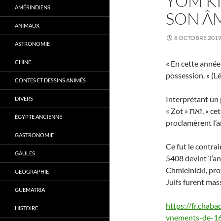
YOM KI
AMÉRINDIENS
SON Â
ANIMAUX
8 OCTOBRE 201
ASTRONOMIE
CHINE
« En cette année
possession. » (Lé
CONTES ET DESSINS ANIMÉS
Interprétant un 
DIVERS
« Zot » זאת, « cette », a pour guematria 408 , de nombreux cabalistes
ÉGYPTE ANCIENNE
proclamèrent l’a
GASTRONOMIE
Ce fut le contrai
GAULES
5408 devint ‘l’a
Chmielnicki, pr
GEOGRAPHIE
Juifs furent mas
GUEMATRIA
https://fr.chaba
HISTOIRE
vnements-de-1