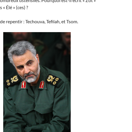
ombreux ustensiles. Pourquoi est-il écrit « Zot »
 « Élé » (ces) ?
s de repentir : Techouva, Tefilah, et Tsom.