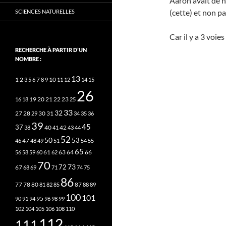
Aaron avait de n
(cette) et non pas
SCIENCES NATURELLES
Car il y a 3 voie
RECHERCHE À PARTIR D’UN
NOMBRE :
13
2
7
10
1
3
5
6
8
9
11
12
14
15
26
20
21
22
23
16
18
19
25
33
32
27
31
28
29
30
34
35
36
39
45
37
40
42
38
41
43
44
52
50
53
46
47
48
49
51
54
55
65
63
66
56
58
59
60
61
62
64
70
73
72
67
68
69
71
74
75
86
78
80
87
77
81
82
85
88
89
100
101
95
90
91
94
96
98
99
102
104
105
106
108
110
112
111