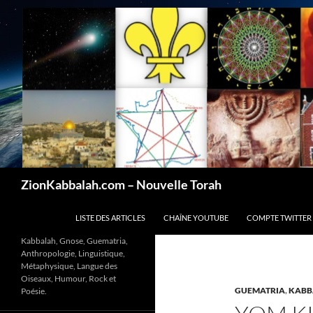
Recherche
ZionKabbalah.com – Nouvelle Torah
ALLER AU CONTENU
LISTE DES ARTICLES
CHAÎNE YOUTUBE
COMPTE TWITTER
Kabbalah, Gnose, Guematria,
Anthropologie, Linguistique,
Métaphysique, Langue des
Oiseaux, Humour, Rock et
GUEMATRIA
,
KABB
Poésie.