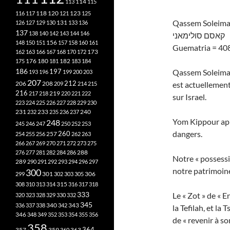
113
114
115
118
120
116
117
121
123
125
Qassem Soleima
126
127
129
130
131
133
136
137
138
140
142
143
144
146
קאסם סולימאני
148
150
151
156
157
158
160
161
Guematria = 40
173
162
163
166
167
168
170
172
182
175
176
180
181
183
184
186
Qassem Soleiman
197
193
196
199
200
203
207
212
206
est actuellement
208
209
214
215
216
219
217
218
220
221
222
sur Israel.
223
224
225
226
227
228
229
230
240
231
232
233
235
236
237
Yom Kippour appr
248
245
246
247
250
252
253
dangers.
260
257
254
255
256
262
263
266
267
269
270
271
272
273
275
276
277
281
282
284
286
288
Notre « possessio
289
290
291
292
293
294
296
297
notre patrimoine
300
301
306
299
302
303
305
315
308
310
313
314
316
317
318
333
Le « Zot » de « E
320
323
328
329
330
332
345
340
336
337
338
342
343
la Tefilah, et la
346
348
349
352
353
354
355
356
de « revenir à so
358
357
359
363
364
360