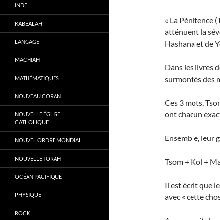
INDE
« La Pénitence (T
KABBALAH
atténuent la sév
LANGAGE
Hashana et de Y
MACHIAH
Dans les livres d
surmontés des 
MATHÉMATIQUES
NOUVEAU CORAN
Ces 3 mots, Tsom צום (jeûne), Kol קול (voix), et Mamon ממון (ar
ont chacun exac
NOUVELLE ÉGLISE
CATHOLIQUE
Ensemble, leur g
NOUVEL ORDRE MONDIAL
NOUVELLE TORAH
Tsom + Kol + M
OCÉAN PACIFIQUE
Il est écrit que 
PHYSIQUE
avec « cette chos
ROCK