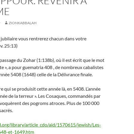
PPOUR. REVENIR À
ME
9
ZIONKABBALAH
 jubilaire vous rentrerez chacun dans votre
v. 25:13)
passage du Zohar (1:138b), où il est écrit que le mot
nnée 5408 (1648) celle de la Délivrance finale.
re qui se produisit cette année là, en 5408. L’année
nnée de la terreur ». Les Cosaques, commandés par
ovoquèrent des pogroms atroces. Plus de 100 000
sacrés.
d.org/library/article_cdo/aid/1570615/jewish/Les-
648-et-1649.htm