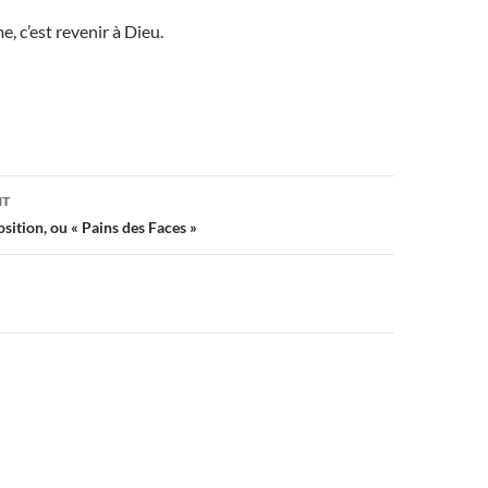
, c’est revenir à Dieu.
on
NT
sition, ou « Pains des Faces »