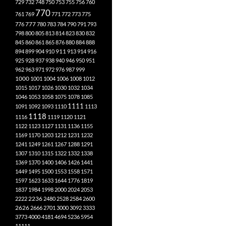
729
732
748
750
753
755
756
760
770
761
769
771
772
773
775
777
776
780
783
784
790
791
793
798
800
805
813
814
823
830
832
845
860
861
865
876
880
884
888
894
899
904
910
911
913
914
916
925
928
937
938
940
946
950
951
962
963
971
972
976
987
999
1000
1001
1004
1006
1008
1012
1015
1017
1026
1030
1032
1034
1046
1053
1058
1075
1078
1085
1111
1091
1092
1093
1110
1113
1118
1116
1119
1120
1121
1122
1123
1127
1131
1136
1155
1169
1170
1203
1212
1231
1232
1241
1249
1261
1267
1288
1291
1307
1310
1315
1322
1332
1338
1369
1370
1400
1406
1426
1441
1449
1495
1500
1553
1558
1571
1597
1623
1633
1644
1776
1819
1837
1984
1998
2000
2024
2053
2222
2236
2480
2528
2584
2600
2626
2666
2701
3000
3092
3333
3773
4000
4181
4694
5236
5954
11111