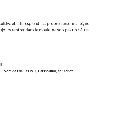
ultive et fais resplendir ta propre personnalité, ne
ujours rentrer dans le moule, ne sois pas un « être-
on
NT
u Nom de Dieu YHVH, Partsoufim, et Sefirot