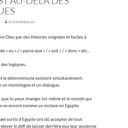
ST AU-DELÀ DES
UES
9
ZIONKABBALAH
re Dieu par des théories soignées et faciles à
e « ou » / « parce que » / « soit » / « donc » etc…
 des logiques.
 et le déterminisme existent simultanément.
ois un monologue et un dialogue.
as que tu peux changer toi-même et le monde qui
 tu es encore comme un esclave en Egypte.
rael sortis d’Egypte ont dû accepter de tout
elever le défi de laisser derrière eux leur ancienne