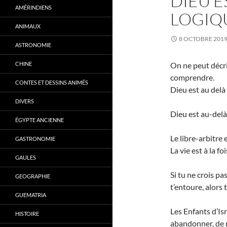
DIEU E
AMÉRINDIENS
LOGIQ
ANIMAUX
8 OCTOBRE 201
ASTRONOMIE
CHINE
On ne peut décri
comprendre.
CONTES ET DESSINS ANIMÉS
Dieu est au delà d
DIVERS
Dieu est au-delà
ÉGYPTE ANCIENNE
Le libre-arbitre
GASTRONOMIE
La vie est à la f
GAULES
Si tu ne crois p
GEOGRAPHIE
t’entoure, alors
GUEMATRIA
Les Enfants d’Is
HISTOIRE
abandonner, de r