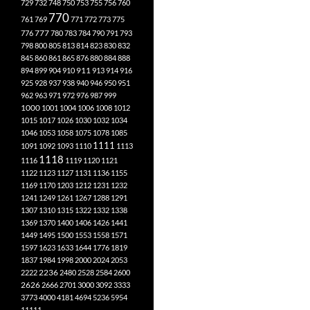
729
732
748
750
753
755
756
760
770
761
769
771
772
773
775
777
776
780
783
784
790
791
793
798
800
805
813
814
823
830
832
845
860
861
865
876
880
884
888
894
899
904
910
911
913
914
916
925
928
937
938
940
946
950
951
962
963
971
972
976
987
999
1000
1001
1004
1006
1008
1012
1015
1017
1026
1030
1032
1034
1046
1053
1058
1075
1078
1085
1111
1091
1092
1093
1110
1113
1118
1116
1119
1120
1121
1122
1123
1127
1131
1136
1155
1169
1170
1203
1212
1231
1232
1241
1249
1261
1267
1288
1291
1307
1310
1315
1322
1332
1338
1369
1370
1400
1406
1426
1441
1449
1495
1500
1553
1558
1571
1597
1623
1633
1644
1776
1819
1837
1984
1998
2000
2024
2053
2222
2236
2480
2528
2584
2600
2626
2666
2701
3000
3092
3333
3773
4000
4181
4694
5236
5954
11111