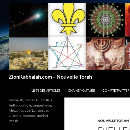
Recherche
ZionKabbalah.com – Nouvelle Torah
ALLER AU CONTENU
LISTE DES ARTICLES
CHAÎNE YOUTUBE
COMPTE TWITTER
Kabbalah, Gnose, Guematria,
Anthropologie, Linguistique,
Métaphysique, Langue des
Oiseaux, Humour, Rock et
NOUVELLE TORAH
Poésie.