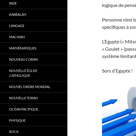
INDE
logique de pensé
KABBALAH
Personne n’est b
LANGAGE
spécifiques à s
MACHIAH
L’Egypte (« Mitsr
« Goulet » (pass
MATHÉMATIQUES
système limitant
NOUVEAU CORAN
Sors d’Egypte !
NOUVELLE ÉGLISE
CATHOLIQUE
NOUVEL ORDRE MONDIAL
NOUVELLE TORAH
OCÉAN PACIFIQUE
PHYSIQUE
ROCK