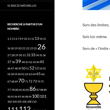
SCIENCES NATURELLES
Sors des limites,
RECHERCHE À PARTIR D’UN
NOMBRE :
Sois toi-même.
13
2
7
10
1
3
5
6
8
9
11
12
14
15
26
Sors de « l’imite »
20
21
22
23
16
18
19
25
33
32
27
31
28
29
30
34
35
36
39
45
37
40
42
38
41
43
44
52
50
53
46
47
48
49
51
54
55
65
63
66
56
58
59
60
61
62
64
70
73
72
67
68
69
71
74
75
86
78
80
87
77
81
82
85
88
89
100
101
95
90
91
94
96
98
99
102
104
105
106
108
110
112
111