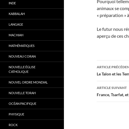
Pourquoi tellem
INDE
animaux se comp
KABBALAH
« préparation » 
LANGAGE
Le futur nous ré
MACHIAH
aperçu de ces ch
MATHÉMATIQUES
NOUVEAU CORAN
Navigati
ARTICLE PRÉCÉDE
NOUVELLE ÉGLISE
CATHOLIQUE
des
Le Talon et les T
NOUVEL ORDRE MONDIAL
articles
ARTICLE SUIVANT
NOUVELLE TORAH
France, Tsarfat, e
OCÉAN PACIFIQUE
PHYSIQUE
ROCK