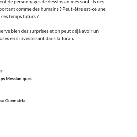
ent de personnages de dessins animés sont-ils des
ortant comme des humains ? Peut-être est-ce une
à ces temps futurs ?
serve bien des surprises et on peut déjà avoir un
oses en s’investissant dans la Torah.
on
NT
emps Messianiques
t sa Guematria