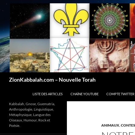
Recherche
ZionKabbalah.com – Nouvelle Torah
ALLER AU CONTENU
LISTE DES ARTICLES
CHAÎNE YOUTUBE
COMPTE TWITTER
Kabbalah, Gnose, Guematria,
Anthropologie, Linguistique,
Métaphysique, Langue des
Oiseaux, Humour, Rock et
ANIMAUX
,
CONTES
Poésie.