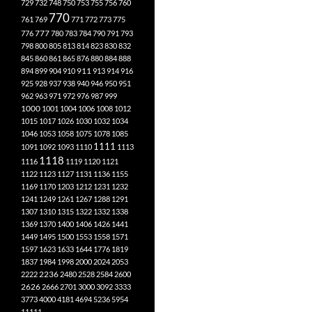
729
732
748
750
753
755
756
760
770
761
769
771
772
773
775
777
776
780
783
784
790
791
793
798
800
805
813
814
823
830
832
845
860
861
865
876
880
884
888
894
899
904
910
911
913
914
916
925
928
937
938
940
946
950
951
962
963
971
972
976
987
999
1000
1001
1004
1006
1008
1012
1015
1017
1026
1030
1032
1034
1046
1053
1058
1075
1078
1085
1111
1091
1092
1093
1110
1113
1118
1116
1119
1120
1121
1122
1123
1127
1131
1136
1155
1169
1170
1203
1212
1231
1232
1241
1249
1261
1267
1288
1291
1307
1310
1315
1322
1332
1338
1369
1370
1400
1406
1426
1441
1449
1495
1500
1553
1558
1571
1597
1623
1633
1644
1776
1819
1837
1984
1998
2000
2024
2053
2222
2236
2480
2528
2584
2600
2626
2666
2701
3000
3092
3333
3773
4000
4181
4694
5236
5954
11111