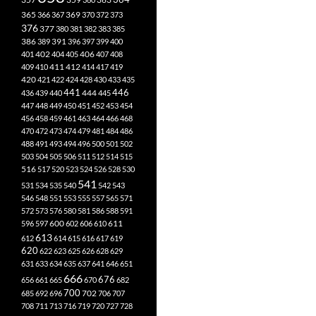
365
369
366
367
370
372
373
376
377
380
381
382
383
385
386
391
389
396
397
399
400
402
401
404
405
406
407
408
412
409
410
411
414
417
419
420
421
422
424
428
430
433
435
441
444
446
436
439
440
445
447
448
449
450
451
452
453
454
456
458
459
461
463
464
466
468
470
472
473
474
479
481
484
486
488
491
493
494
496
500
501
502
503
504
505
506
511
512
514
515
516
517
520
523
524
526
528
530
541
531
534
535
540
542
543
546
548
551
553
555
557
565
571
572
573
576
580
581
586
588
591
611
596
597
600
602
606
610
613
612
614
615
616
617
619
620
622
623
625
626
628
629
631
633
634
635
637
641
646
651
666
676
656
661
665
670
682
700
702
685
692
696
706
707
708
711
713
716
719
720
727
728