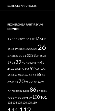
SCIENCES NATURELLES
RECHERCHE À PARTIR D’UN
NOMBRE :
13
2
7
10
1
3
5
6
8
9
11
12
14
15
26
20
21
22
23
16
18
19
25
33
32
27
31
28
29
30
34
35
36
39
45
37
40
42
38
41
43
44
52
50
53
46
47
48
49
51
54
55
65
63
66
56
58
59
60
61
62
64
70
73
72
67
68
69
71
74
75
86
78
80
87
77
81
82
85
88
89
100
101
95
90
91
94
96
98
99
102
104
105
106
108
110
112
111