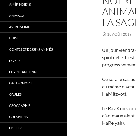
NOTRE
AMÉRINDIENS
ANIMAU
ANIMAUX
LA SAG
ASTRONOMIE
18 AOÛT 2019
CHINE
Un jour viendra 
CONTES ET DESSINS ANIMÉS
spirituelle. Il e
DIVERS
progressivement
ÉGYPTE ANCIENNE
Ce sera le cas a
GASTRONOMIE
au même niveau q
HaMitzvot).
GAULES
GEOGRAPHIE
Le Rav Kook expl
d’animaux aient 
GUEMATRIA
HaReiyah).
HISTOIRE