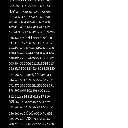
365
369
366
367
370
372
373
376
377
380
381
382
383
385
386
391
389
396
397
399
400
402
401
404
405
406
407
408
412
409
410
411
414
417
419
420
421
422
424
428
430
433
435
441
444
446
436
439
440
445
447
448
449
450
451
452
453
454
456
458
459
461
463
464
466
468
470
472
473
474
479
481
484
486
488
491
493
494
496
500
501
502
503
504
505
506
511
512
514
515
516
517
520
523
524
526
528
530
541
531
534
535
540
542
543
546
548
551
553
555
557
565
571
572
573
576
580
581
586
588
591
611
596
597
600
602
606
610
613
612
614
615
616
617
619
620
622
623
625
626
628
629
631
633
634
635
637
641
646
651
666
676
656
661
665
670
682
700
702
685
692
696
706
707
708
711
713
716
719
720
727
728