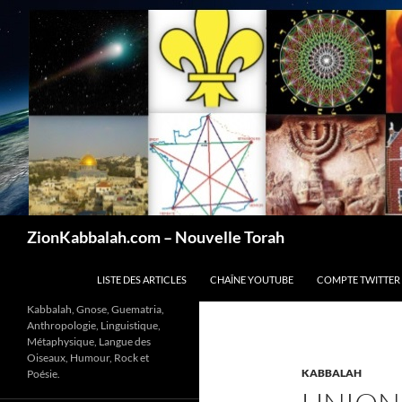
Recherche
ZionKabbalah.com – Nouvelle Torah
ALLER AU CONTENU
LISTE DES ARTICLES
CHAÎNE YOUTUBE
COMPTE TWITTER
Kabbalah, Gnose, Guematria,
Anthropologie, Linguistique,
Métaphysique, Langue des
Oiseaux, Humour, Rock et
KABBALAH
Poésie.