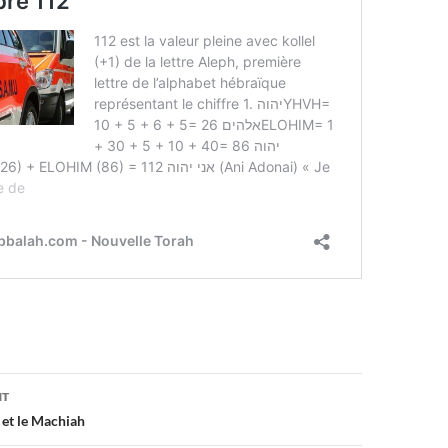
on
NT
, et le Machiah