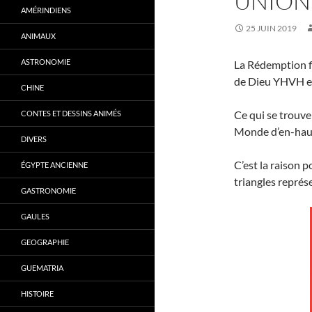
UNION
AMÉRINDIENS
25 JUIN 2019
ANIMAUX
ASTRONOMIE
La Rédemption fi
de Dieu YHVH et 
CHINE
Ce qui se trouv
CONTES ET DESSINS ANIMÉS
Monde d’en-haut.
DIVERS
C’est la raison 
ÉGYPTE ANCIENNE
triangles représ
GASTRONOMIE
GAULES
GEOGRAPHIE
GUEMATRIA
HISTOIRE